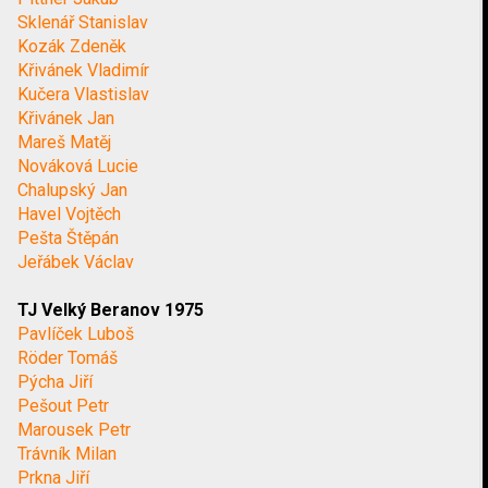
Sklenář Stanislav
Kozák Zdeněk
Křivánek Vladimír
Kučera Vlastislav
Křivánek Jan
Mareš Matěj
Nováková Lucie
Chalupský Jan
Havel Vojtěch
Pešta Štěpán
Jeřábek Václav
TJ Velký Beranov 1975
Pavlíček Luboš
Röder Tomáš
Pýcha Jiří
Pešout Petr
Marousek Petr
Trávník Milan
Prkna Jiří