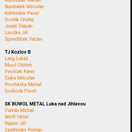
Kühtreiber Marian
Bumbálek Miroslav
Kühtreiber Pavel
Dvořák Ondřej
Jonáš Štěpán
Lavička Jiří
Špendlíček Václav
TJ Kozlov B
Lang Lukáš
Musil Oldřich
Pavlíček Karel
Čejka Miloslav
Procházka Michal
Svoboda Pavel
SK BUWOL METAL Luka nad Jihlavou
Parkán Michal
Wolfl Viktor
Ripper Jiří
Szathmáry Roman