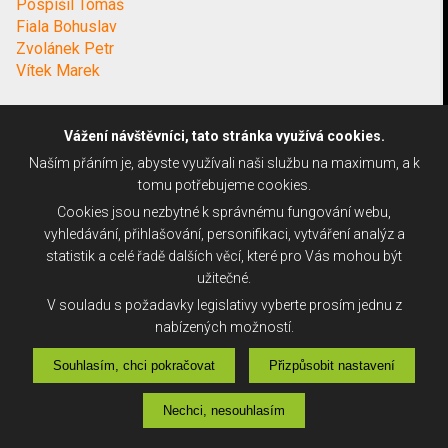
Pospíšil Tomáš
Fiala Bohuslav
Zvolánek Petr
Vítek Marek
Vážení návštěvníci, tato stránka využívá cookies.
Naším přáním je, abyste využívali naši službu na maximum, a k
tomu potřebujeme cookies.
Cookies jsou nezbytné k správnému fungování webu,
vyhledávání, přihlašování, personifikaci, vytváření analýz a
statistik a celé řadě dalších věcí, které pro Vás mohou být
užitečné.
V souladu s požadavky legislativy vyberte prosím jednu z
nabízených možností.
Souhlasím, chci pokračovat
Přizpůsobit nastavení
Nechci, nesouhlasím