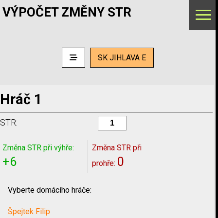
VÝPOČET ZMĚNY STR
SK JIHLAVA E
Hráč 1
STR:
Změna STR při výhře:
Změna STR při
+6
0
prohře:
Vyberte domácího hráče:
Špejtek Filip