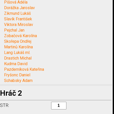
Píšová Adéla
Dorážka Jaroslav
Zikmund Lukáš
Slavík František
Viktora Miroslav
Pejchal Jan
Zobačová Karolína
Skořepa Ondřej
Martinů Karolína
Lang Lukáš ml.
Drastich Michal
Kudrna David
Pazderníková Kateřina
Fryšonc Daniel
Schabsky Adam
Hráč 2
STR: