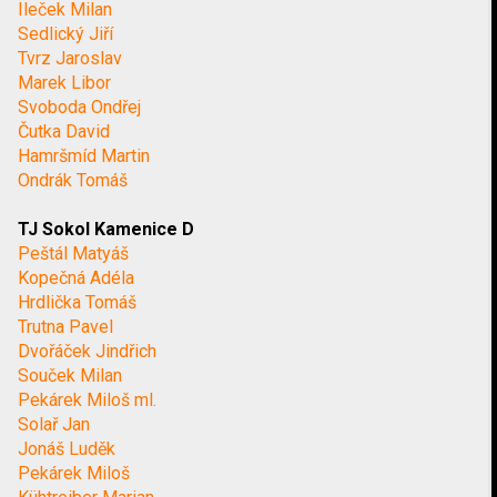
Ileček Milan
Sedlický Jiří
Tvrz Jaroslav
Marek Libor
Svoboda Ondřej
Čutka David
Hamršmíd Martin
Ondrák Tomáš
TJ Sokol Kamenice D
Peštál Matyáš
Kopečná Adéla
Hrdlička Tomáš
Trutna Pavel
Dvořáček Jindřich
Souček Milan
Pekárek Miloš ml.
Solař Jan
Jonáš Luděk
Pekárek Miloš