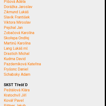
Píšová Adéla
Dorážka Jaroslav
Zikmund Lukáš
Slavík František
Viktora Miroslav
Pejchal Jan
Zobačová Karolína
Skořepa Ondřej
Martinů Karolína
Lang Lukáš ml.
Drastich Michal
Kudrna David
Pazderníková Kateřina
Fryšonc Daniel
Schabsky Adam
SKST Třešť D
Peštálová Klára
Kratochvíl Jiří
Kovář Pavel
Pittner Jakub