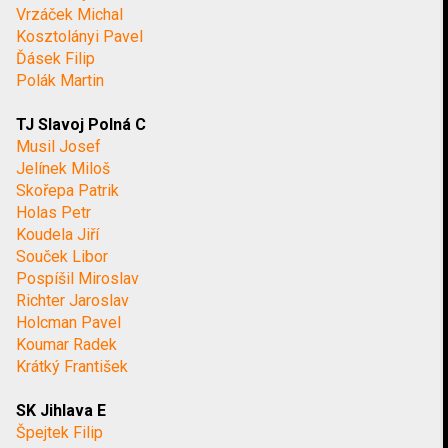
Vrzáček Michal
Kosztolányi Pavel
Ďásek Filip
Polák Martin
TJ Slavoj Polná C
Musil Josef
Jelínek Miloš
Skořepa Patrik
Holas Petr
Koudela Jiří
Souček Libor
Pospíšil Miroslav
Richter Jaroslav
Holcman Pavel
Koumar Radek
Krátký František
SK Jihlava E
Špejtek Filip