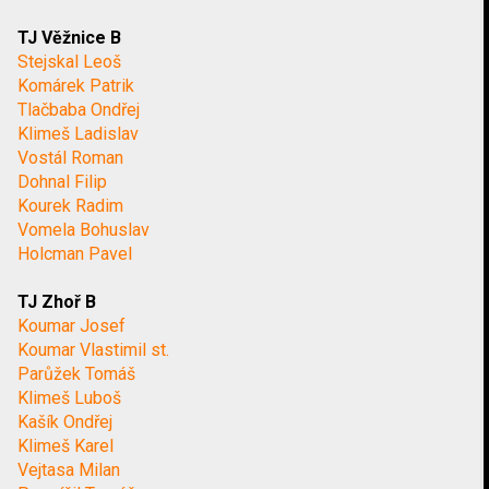
TJ Věžnice B
Stejskal Leoš
Komárek Patrik
Tlačbaba Ondřej
Klimeš Ladislav
Vostál Roman
Dohnal Filip
Kourek Radim
Vomela Bohuslav
Holcman Pavel
TJ Zhoř B
Koumar Josef
Koumar Vlastimil st.
Parůžek Tomáš
Klimeš Luboš
Kašík Ondřej
Klimeš Karel
Vejtasa Milan