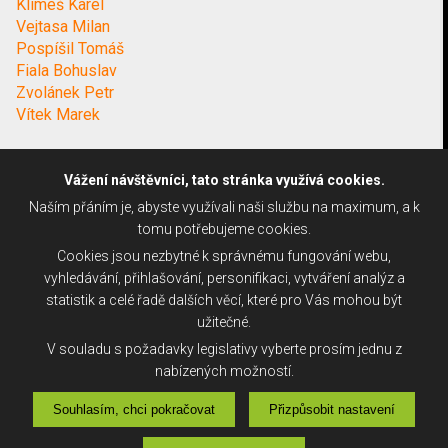
Klimeš Karel
Vejtasa Milan
Pospíšil Tomáš
Fiala Bohuslav
Zvolánek Petr
Vítek Marek
Vážení návštěvníci, tato stránka využívá cookies.
Naším přáním je, abyste využívali naši službu na maximum, a k
tomu potřebujeme cookies.
Cookies jsou nezbytné k správnému fungování webu,
vyhledávání, přihlašování, personifikaci, vytváření analýz a
statistik a celé řadě dalších věcí, které pro Vás mohou být
užitečné.
V souladu s požadavky legislativy vyberte prosím jednu z
nabízených možností.
Souhlasím, chci pokračovat
Přizpůsobit nastavení