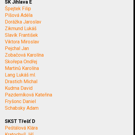
SK Jihlava E
Špejtek Filip
Píšová Adéla
Dorážka Jaroslav
Zikmund Lukáš
Slavík František
Viktora Miroslav
Pejchal Jan
Zobačová Karolína
Skořepa Ondřej
Martinů Karolína
Lang Lukáš ml.
Drastich Michal
Kudrna David
Pazderníková Kateřina
Fryšonc Daniel
Schabsky Adam
SKST Třešť D
Peštálová Klára
Kratochvíl Jiří