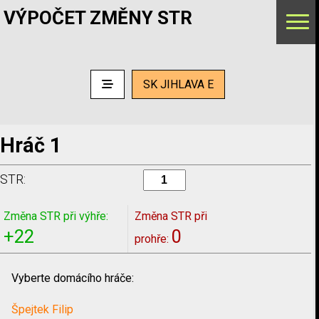
VÝPOČET ZMĚNY STR
SK JIHLAVA E
Hráč 1
STR:
Změna STR při výhře:
Změna STR při
+22
0
prohře:
Vyberte domácího hráče:
Špejtek Filip