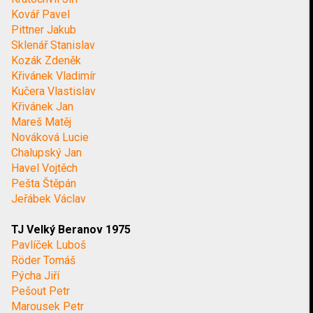
Kovář Pavel
Pittner Jakub
Sklenář Stanislav
Kozák Zdeněk
Křivánek Vladimír
Kučera Vlastislav
Křivánek Jan
Mareš Matěj
Nováková Lucie
Chalupský Jan
Havel Vojtěch
Pešta Štěpán
Jeřábek Václav
TJ Velký Beranov 1975
Pavlíček Luboš
Röder Tomáš
Pýcha Jiří
Pešout Petr
Marousek Petr