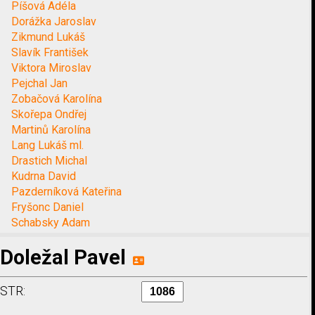
Píšová Adéla
Dorážka Jaroslav
Zikmund Lukáš
Slavík František
Viktora Miroslav
Pejchal Jan
Zobačová Karolína
Skořepa Ondřej
Martinů Karolína
Lang Lukáš ml.
Drastich Michal
Kudrna David
Pazderníková Kateřina
Fryšonc Daniel
Schabsky Adam
Doležal Pavel
STR: