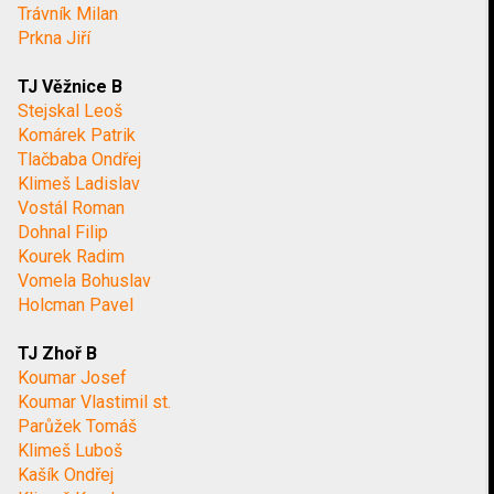
Trávník Milan
Prkna Jiří
TJ Věžnice B
Stejskal Leoš
Komárek Patrik
Tlačbaba Ondřej
Klimeš Ladislav
Vostál Roman
Dohnal Filip
Kourek Radim
Vomela Bohuslav
Holcman Pavel
TJ Zhoř B
Koumar Josef
Koumar Vlastimil st.
Parůžek Tomáš
Klimeš Luboš
Kašík Ondřej