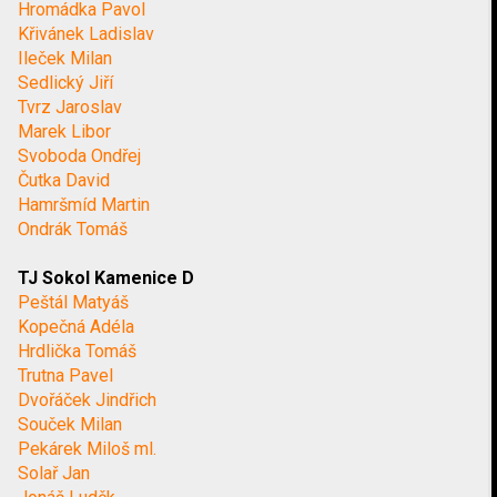
Hromádka Pavol
Křivánek Ladislav
Ileček Milan
Sedlický Jiří
Tvrz Jaroslav
Marek Libor
Svoboda Ondřej
Čutka David
Hamršmíd Martin
Ondrák Tomáš
TJ Sokol Kamenice D
Peštál Matyáš
Kopečná Adéla
Hrdlička Tomáš
Trutna Pavel
Dvořáček Jindřich
Souček Milan
Pekárek Miloš ml.
Solař Jan