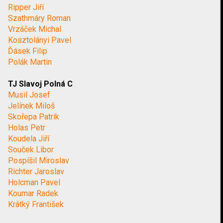
Ripper Jiří
Szathmáry Roman
Vrzáček Michal
Kosztolányi Pavel
Ďásek Filip
Polák Martin
TJ Slavoj Polná C
Musil Josef
Jelínek Miloš
Skořepa Patrik
Holas Petr
Koudela Jiří
Souček Libor
Pospíšil Miroslav
Richter Jaroslav
Holcman Pavel
Koumar Radek
Krátký František