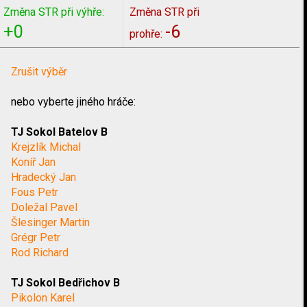
Změna STR při výhře:
Změna STR při
+0
-6
prohře:
Zrušit výběr
nebo vyberte jiného hráče:
TJ Sokol Batelov B
Krejzlík Michal
Koníř Jan
Hradecký Jan
Fous Petr
Doležal Pavel
Šlesinger Martin
Grégr Petr
Rod Richard
TJ Sokol Bedřichov B
Pikolon Karel