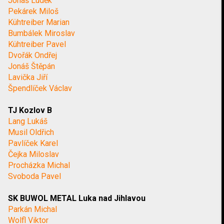
Jonáš Luděk
Pekárek Miloš
Kühtreiber Marian
Bumbálek Miroslav
Kühtreiber Pavel
Dvořák Ondřej
Jonáš Štěpán
Lavička Jiří
Špendlíček Václav
TJ Kozlov B
Lang Lukáš
Musil Oldřich
Pavlíček Karel
Čejka Miloslav
Procházka Michal
Svoboda Pavel
SK BUWOL METAL Luka nad Jihlavou
Parkán Michal
Wolfl Viktor