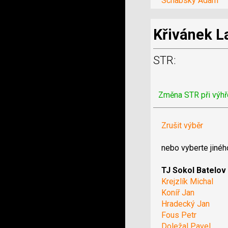
Schabsky Adam
Křivánek L
STR:
Změna STR při výhř
Zrušit výběr
nebo vyberte jinéh
TJ Sokol Batelov
Krejzlík Michal
Koníř Jan
Hradecký Jan
Fous Petr
Doležal Pavel