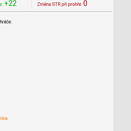
+22
0
e:
Změna STR při prohře:
hráče:
řina