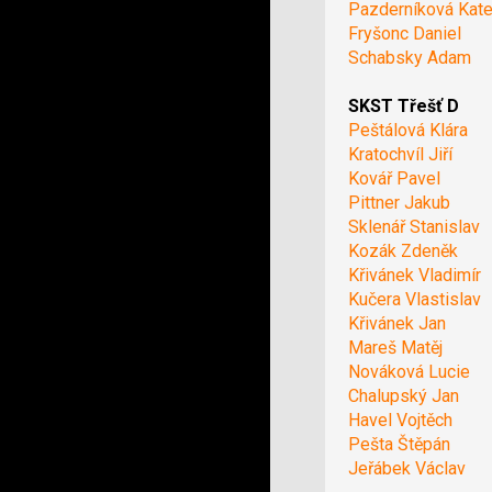
Pazderníková Kate
Fryšonc Daniel
Schabsky Adam
SKST Třešť D
Peštálová Klára
Kratochvíl Jiří
Kovář Pavel
Pittner Jakub
Sklenář Stanislav
Kozák Zdeněk
Křivánek Vladimír
Kučera Vlastislav
Křivánek Jan
Mareš Matěj
Nováková Lucie
Chalupský Jan
Havel Vojtěch
Pešta Štěpán
Jeřábek Václav