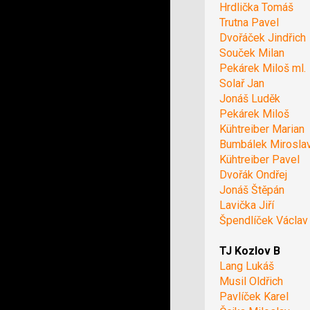
Hrdlička Tomáš
Trutna Pavel
Dvořáček Jindřich
Souček Milan
Pekárek Miloš ml.
Solař Jan
Jonáš Luděk
Pekárek Miloš
Kühtreiber Marian
Bumbálek Mirosla
Kühtreiber Pavel
Dvořák Ondřej
Jonáš Štěpán
Lavička Jiří
Špendlíček Václav
TJ Kozlov B
Lang Lukáš
Musil Oldřich
Pavlíček Karel