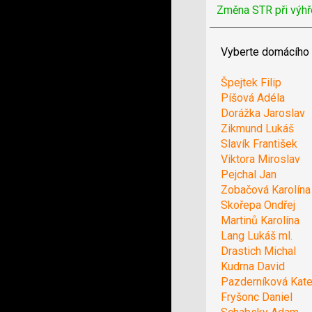
Změna STR při výhř
Vyberte domácího 
Špejtek Filip
Píšová Adéla
Dorážka Jaroslav
Zikmund Lukáš
Slavík František
Viktora Miroslav
Pejchal Jan
Zobačová Karolína
Skořepa Ondřej
Martinů Karolína
Lang Lukáš ml.
Drastich Michal
Kudrna David
Pazderníková Kate
Fryšonc Daniel