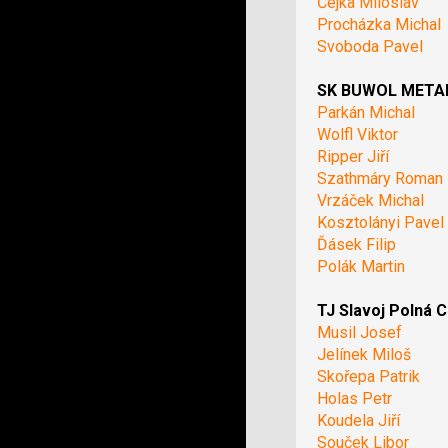
Čejka Miloslav
Procházka Michal
Svoboda Pavel
SK BUWOL METAL 
Parkán Michal
Wolfl Viktor
Ripper Jiří
Szathmáry Roman
Vrzáček Michal
Kosztolányi Pavel
Ďásek Filip
Polák Martin
TJ Slavoj Polná C
Musil Josef
Jelínek Miloš
Skořepa Patrik
Holas Petr
Koudela Jiří
Souček Libor