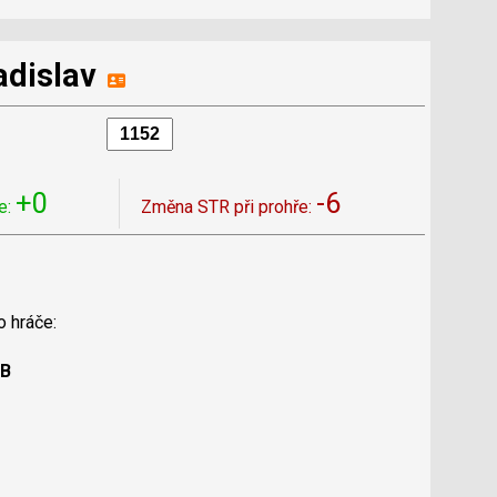
adislav
+0
-6
e:
Změna STR při prohře:
o hráče:
 B