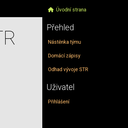
Úvodní strana
Přehled
TR
Nástěnka týmu
Domácí zápisy
Odhad vývoje STR
Uživatel
Přihlášení