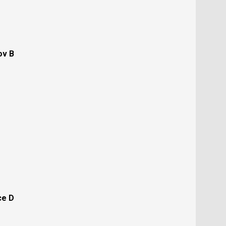
ov B
ce D