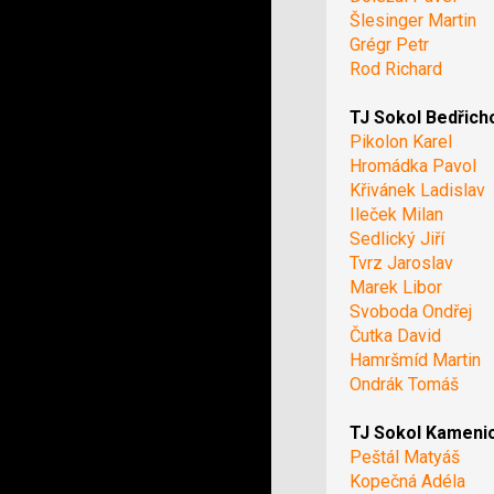
Šlesinger Martin
Grégr Petr
Rod Richard
TJ Sokol Bedřich
Pikolon Karel
Hromádka Pavol
Křivánek Ladislav
Ileček Milan
Sedlický Jiří
Tvrz Jaroslav
Marek Libor
Svoboda Ondřej
Čutka David
Hamršmíd Martin
Ondrák Tomáš
TJ Sokol Kameni
Peštál Matyáš
Kopečná Adéla