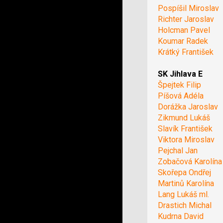
Pospíšil Miroslav
Richter Jaroslav
Holcman Pavel
Koumar Radek
Krátký František
SK Jihlava E
Špejtek Filip
Píšová Adéla
Dorážka Jaroslav
Zikmund Lukáš
Slavík František
Viktora Miroslav
Pejchal Jan
Zobačová Karolína
Skořepa Ondřej
Martinů Karolína
Lang Lukáš ml.
Drastich Michal
Kudrna David