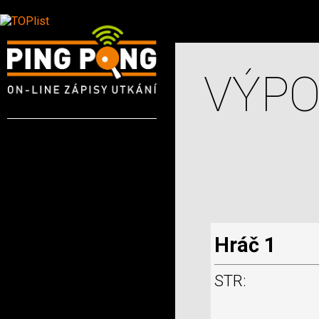
VÝPO
Hráč 1
STR: