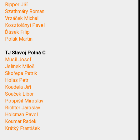
Ripper Jiří
Szathmáry Roman
Vrzáček Michal
Kosztolányi Pavel
Ďásek Filip
Polák Martin
TJ Slavoj Polná C
Musil Josef
Jelínek Miloš
Skořepa Patrik
Holas Petr
Koudela Jiří
Souček Libor
Pospíšil Miroslav
Richter Jaroslav
Holcman Pavel
Koumar Radek
Krátký František