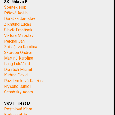
SK Jihlava E
Špejtek Filip
Píšová Adéla
Dorážka Jaroslav
Zikmund Lukáš
Slavík František
Viktora Miroslav
Pejchal Jan
Zobačová Karolína
Skořepa Ondřej
Martinů Karolína
Lang Lukáš ml.
Drastich Michal
Kudrna David
Pazderníková Kateřina
Fryšonc Daniel
Schabsky Adam
SKST Třešť D
Peštálová Klára
Kratochvíl Jiří