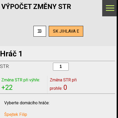
VÝPOČET ZMĚNY STR
SK JIHLAVA E
Hráč 1
STR:
Změna STR při výhře:
Změna STR při
+22
0
prohře:
Vyberte domácího hráče:
Špejtek Filip