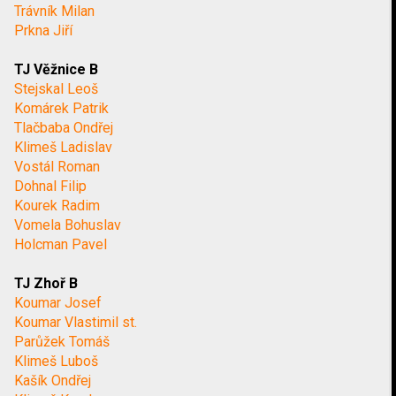
Trávník Milan
Prkna Jiří
TJ Věžnice B
Stejskal Leoš
Komárek Patrik
Tlačbaba Ondřej
Klimeš Ladislav
Vostál Roman
Dohnal Filip
Kourek Radim
Vomela Bohuslav
Holcman Pavel
TJ Zhoř B
Koumar Josef
Koumar Vlastimil st.
Parůžek Tomáš
Klimeš Luboš
Kašík Ondřej