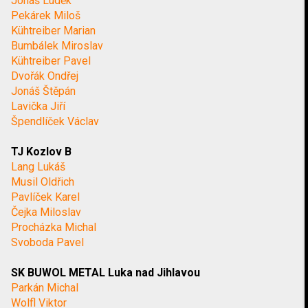
Jonáš Luděk
Pekárek Miloš
Kühtreiber Marian
Bumbálek Miroslav
Kühtreiber Pavel
Dvořák Ondřej
Jonáš Štěpán
Lavička Jiří
Špendlíček Václav
TJ Kozlov B
Lang Lukáš
Musil Oldřich
Pavlíček Karel
Čejka Miloslav
Procházka Michal
Svoboda Pavel
SK BUWOL METAL Luka nad Jihlavou
Parkán Michal
Wolfl Viktor