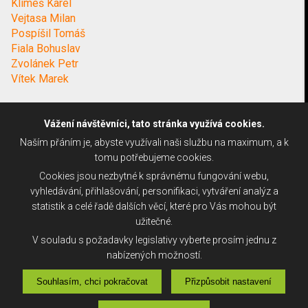
Klimeš Karel
Vejtasa Milan
Pospíšil Tomáš
Fiala Bohuslav
Zvolánek Petr
Vítek Marek
Vážení návštěvníci, tato stránka využívá cookies.
Naším přáním je, abyste využívali naši službu na maximum, a k
tomu potřebujeme cookies.
Cookies jsou nezbytné k správnému fungování webu,
vyhledávání, přihlašování, personifikaci, vytváření analýz a
statistik a celé řadě dalších věcí, které pro Vás mohou být
užitečné.
V souladu s požadavky legislativy vyberte prosím jednu z
nabízených možností.
Souhlasím, chci pokračovat
Přizpůsobit nastavení