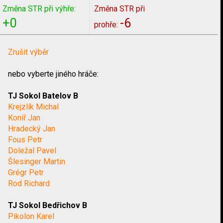
Změna STR při výhře:
Změna STR při
+0
-6
prohře:
Zrušit výběr
nebo vyberte jiného hráče:
TJ Sokol Batelov B
Krejzlík Michal
Koníř Jan
Hradecký Jan
Fous Petr
Doležal Pavel
Šlesinger Martin
Grégr Petr
Rod Richard
TJ Sokol Bedřichov B
Pikolon Karel