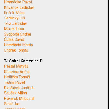
Hromádka Pavol
Křivánek Ladislav
Ileček Milan
Sedlický Jiří
Tvrz Jaroslav
Marek Libor
Svoboda Ondřej
Čutka David
Hamršmíd Martin
Ondrák Tomáš
TJ Sokol Kamenice D
Peštál Matyáš
Kopečná Adéla
Hrdlička Tomáš
Trutna Pavel
Dvořáček Jindřich
Souček Milan
Pekárek Miloš ml.
Solař Jan