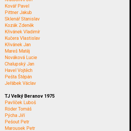
Kovář Pavel
Pittner Jakub
Sklenář Stanislav
Kozák Zdeněk
Křivánek Vladimír
Kučera Vlastislav
Křivánek Jan
Mareš Matěj
Nováková Lucie
Chalupský Jan
Havel Vojtěch
Pešta Štěpán
Jeřábek Václav
TJ Velký Beranov 1975
Pavlíček Luboš
Röder Tomáš
Pýcha Jiří
Pešout Petr
Marousek Petr