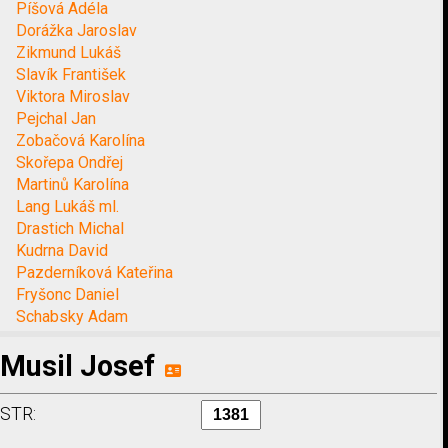
Píšová Adéla
Dorážka Jaroslav
Zikmund Lukáš
Slavík František
Viktora Miroslav
Pejchal Jan
Zobačová Karolína
Skořepa Ondřej
Martinů Karolína
Lang Lukáš ml.
Drastich Michal
Kudrna David
Pazderníková Kateřina
Fryšonc Daniel
Schabsky Adam
Musil Josef
STR: