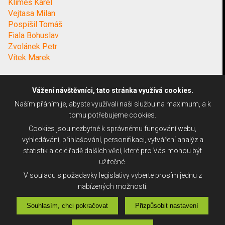
Klimeš Karel
Vejtasa Milan
Pospíšil Tomáš
Fiala Bohuslav
Zvolánek Petr
Vítek Marek
Vážení návštěvníci, tato stránka využívá cookies.
Naším přáním je, abyste využívali naši službu na maximum, a k
tomu potřebujeme cookies.
Cookies jsou nezbytné k správnému fungování webu,
vyhledávání, přihlašování, personifikaci, vytváření analýz a
statistik a celé řadě dalších věcí, které pro Vás mohou být
užitečné.
V souladu s požadavky legislativy vyberte prosím jednu z
nabízených možností.
Souhlasím, chci pokračovat
Přizpůsobit nastavení