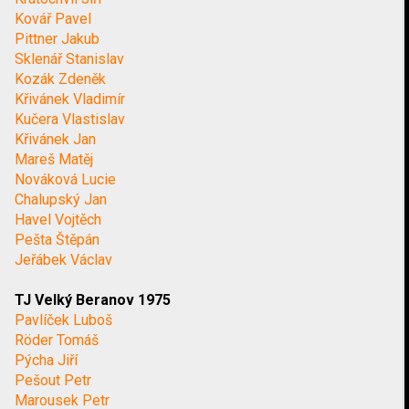
Kovář Pavel
Pittner Jakub
Sklenář Stanislav
Kozák Zdeněk
Křivánek Vladimír
Kučera Vlastislav
Křivánek Jan
Mareš Matěj
Nováková Lucie
Chalupský Jan
Havel Vojtěch
Pešta Štěpán
Jeřábek Václav
TJ Velký Beranov 1975
Pavlíček Luboš
Röder Tomáš
Pýcha Jiří
Pešout Petr
Marousek Petr