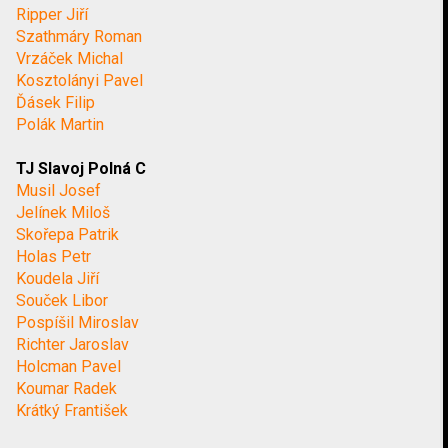
Ripper Jiří
Szathmáry Roman
Vrzáček Michal
Kosztolányi Pavel
Ďásek Filip
Polák Martin
TJ Slavoj Polná C
Musil Josef
Jelínek Miloš
Skořepa Patrik
Holas Petr
Koudela Jiří
Souček Libor
Pospíšil Miroslav
Richter Jaroslav
Holcman Pavel
Koumar Radek
Krátký František