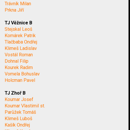
Trávník Milan
Prkna Jiří
TJ Věžnice B
Stejskal Leoš
Komárek Patrik
Tlačbaba Ondřej
Klimeš Ladislav
Vostál Roman
Dohnal Filip
Kourek Radim
Vomela Bohuslav
Holcman Pavel
TJ Zhoř B
Koumar Josef
Koumar Vlastimil st.
Parůžek Tomáš
Klimeš Luboš
Kašík Ondřej