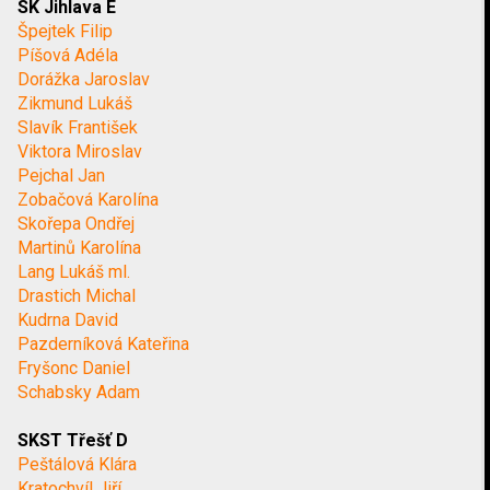
SK Jihlava E
Špejtek Filip
Píšová Adéla
Dorážka Jaroslav
Zikmund Lukáš
Slavík František
Viktora Miroslav
Pejchal Jan
Zobačová Karolína
Skořepa Ondřej
Martinů Karolína
Lang Lukáš ml.
Drastich Michal
Kudrna David
Pazderníková Kateřina
Fryšonc Daniel
Schabsky Adam
SKST Třešť D
Peštálová Klára
Kratochvíl Jiří