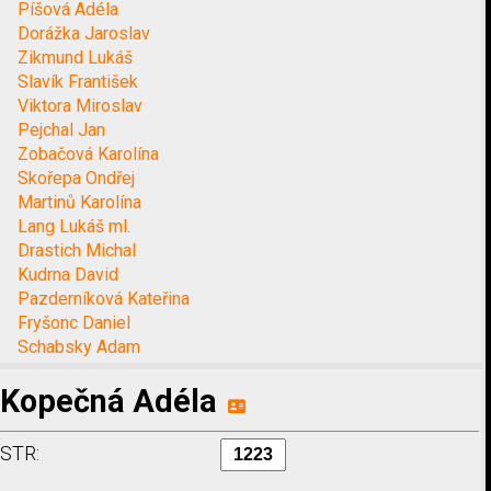
Píšová Adéla
Dorážka Jaroslav
Zikmund Lukáš
Slavík František
Viktora Miroslav
Pejchal Jan
Zobačová Karolína
Skořepa Ondřej
Martinů Karolína
Lang Lukáš ml.
Drastich Michal
Kudrna David
Pazderníková Kateřina
Fryšonc Daniel
Schabsky Adam
Kopečná Adéla
STR: