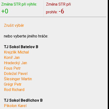
Změna STR při výhře:
Změna STR při
+0
-6
prohře:
Zrušit výběr
nebo vyberte jiného hráče:
TJ Sokol Batelov B
Krejzlík Michal
Koníř Jan
Hradecký Jan
Fous Petr
Doležal Pavel
Šlesinger Martin
Grégr Petr
Rod Richard
TJ Sokol Bedřichov B
Pikolon Karel