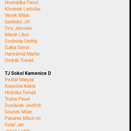
Hromádka Pavol
Křivánek Ladislav
Ileček Milan
Sedlický Jiří
Tvrz Jaroslav
Marek Libor
Svoboda Ondřej
Čutka David
Hamršmíd Martin
Ondrák Tomáš
TJ Sokol Kamenice D
Peštál Matyáš
Kopečná Adéla
Hrdlička Tomáš
Trutna Pavel
Dvořáček Jindřich
Souček Milan
Pekárek Miloš ml.
Solař Jan