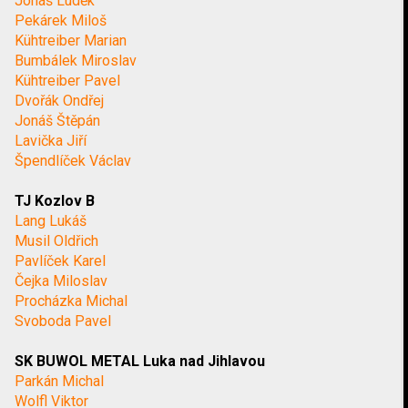
Jonáš Luděk
Pekárek Miloš
Kühtreiber Marian
Bumbálek Miroslav
Kühtreiber Pavel
Dvořák Ondřej
Jonáš Štěpán
Lavička Jiří
Špendlíček Václav
TJ Kozlov B
Lang Lukáš
Musil Oldřich
Pavlíček Karel
Čejka Miloslav
Procházka Michal
Svoboda Pavel
SK BUWOL METAL Luka nad Jihlavou
Parkán Michal
Wolfl Viktor