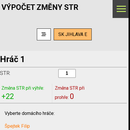
VÝPOČET ZMĚNY STR
SK JIHLAVA E
Hráč 1
STR:
Změna STR při výhře:
Změna STR při
+22
0
prohře:
Vyberte domácího hráče:
Špejtek Filip