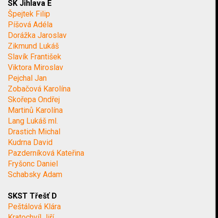
SK Jihlava E
Špejtek Filip
Píšová Adéla
Dorážka Jaroslav
Zikmund Lukáš
Slavík František
Viktora Miroslav
Pejchal Jan
Zobačová Karolína
Skořepa Ondřej
Martinů Karolína
Lang Lukáš ml.
Drastich Michal
Kudrna David
Pazderníková Kateřina
Fryšonc Daniel
Schabsky Adam
SKST Třešť D
Peštálová Klára
Kratochvíl Jiří