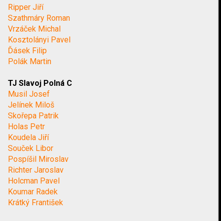
Ripper Jiří
Szathmáry Roman
Vrzáček Michal
Kosztolányi Pavel
Ďásek Filip
Polák Martin
TJ Slavoj Polná C
Musil Josef
Jelínek Miloš
Skořepa Patrik
Holas Petr
Koudela Jiří
Souček Libor
Pospíšil Miroslav
Richter Jaroslav
Holcman Pavel
Koumar Radek
Krátký František