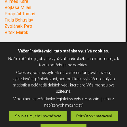
Klimeš Karel
Vejtasa Milan
Pospíšil Tomáš
Fiala Bohuslav
Zvolánek Petr
Vítek Marek
Vážení návštěvníci, tato stránka využívá cookies.
Naším přáním je, abyste využívali naši službu na maximum, a k
tomu potřebujeme cookies.
Cookies jsou nezbytné k správnému fungování webu,
vyhledávání, přihlašování, personifikaci, vytváření analýz a
statistik a celé řadě dalších věcí, které pro Vás mohou být
užitečné.
V souladu s požadavky legislativy vyberte prosím jednu z
nabízených možností.
Souhlasím, chci pokračovat
Přizpůsobit nastavení