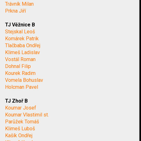
Trávník Milan
Prkna Jiří
TJ Věžnice B
Stejskal Leoš
Komárek Patrik
Tlačbaba Ondřej
Klimeš Ladislav
Vostál Roman
Dohnal Filip
Kourek Radim
Vomela Bohuslav
Holcman Pavel
TJ Zhoř B
Koumar Josef
Koumar Vlastimil st.
Parůžek Tomáš
Klimeš Luboš
Kašík Ondřej