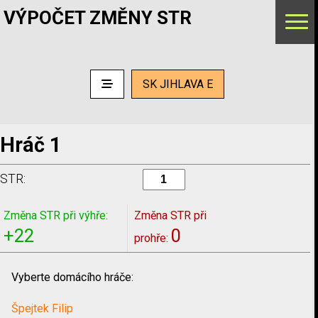
VÝPOČET ZMĚNY STR
SK JIHLAVA E
Hráč 1
STR:
Změna STR při výhře:
Změna STR při
+22
0
prohře:
Vyberte domácího hráče:
Špejtek Filip