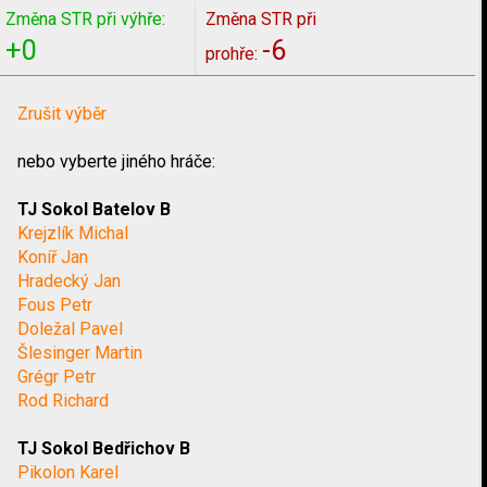
Změna STR při výhře:
Změna STR při
+0
-6
prohře:
Zrušit výběr
nebo vyberte jiného hráče:
TJ Sokol Batelov B
Krejzlík Michal
Koníř Jan
Hradecký Jan
Fous Petr
Doležal Pavel
Šlesinger Martin
Grégr Petr
Rod Richard
TJ Sokol Bedřichov B
Pikolon Karel