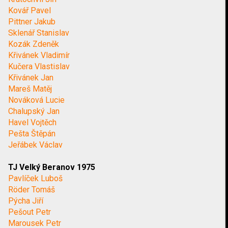
Kovář Pavel
Pittner Jakub
Sklenář Stanislav
Kozák Zdeněk
Křivánek Vladimír
Kučera Vlastislav
Křivánek Jan
Mareš Matěj
Nováková Lucie
Chalupský Jan
Havel Vojtěch
Pešta Štěpán
Jeřábek Václav
TJ Velký Beranov 1975
Pavlíček Luboš
Röder Tomáš
Pýcha Jiří
Pešout Petr
Marousek Petr