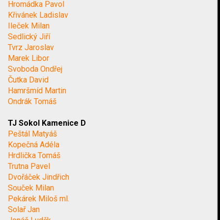
Hromádka Pavol
Křivánek Ladislav
Ileček Milan
Sedlický Jiří
Tvrz Jaroslav
Marek Libor
Svoboda Ondřej
Čutka David
Hamršmíd Martin
Ondrák Tomáš
TJ Sokol Kamenice D
Peštál Matyáš
Kopečná Adéla
Hrdlička Tomáš
Trutna Pavel
Dvořáček Jindřich
Souček Milan
Pekárek Miloš ml.
Solař Jan