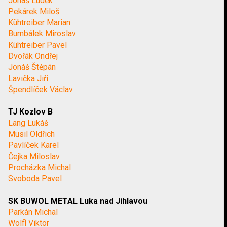
Jonáš Luděk
Pekárek Miloš
Kühtreiber Marian
Bumbálek Miroslav
Kühtreiber Pavel
Dvořák Ondřej
Jonáš Štěpán
Lavička Jiří
Špendlíček Václav
TJ Kozlov B
Lang Lukáš
Musil Oldřich
Pavlíček Karel
Čejka Miloslav
Procházka Michal
Svoboda Pavel
SK BUWOL METAL Luka nad Jihlavou
Parkán Michal
Wolfl Viktor