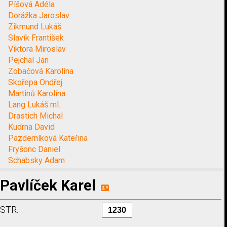
Píšová Adéla
Dorážka Jaroslav
Zikmund Lukáš
Slavík František
Viktora Miroslav
Pejchal Jan
Zobačová Karolína
Skořepa Ondřej
Martinů Karolína
Lang Lukáš ml.
Drastich Michal
Kudrna David
Pazderníková Kateřina
Fryšonc Daniel
Schabsky Adam
Pavlíček Karel
STR: