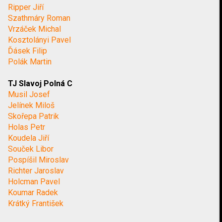
Ripper Jiří
Szathmáry Roman
Vrzáček Michal
Kosztolányi Pavel
Ďásek Filip
Polák Martin
TJ Slavoj Polná C
Musil Josef
Jelínek Miloš
Skořepa Patrik
Holas Petr
Koudela Jiří
Souček Libor
Pospíšil Miroslav
Richter Jaroslav
Holcman Pavel
Koumar Radek
Krátký František