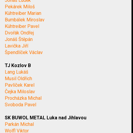
Jonáš Luděk
Pekárek Miloš
Kühtreiber Marian
Bumbálek Miroslav
Kühtreiber Pavel
Dvořák Ondřej
Jonáš Štěpán
Lavička Jiří
Špendlíček Václav
TJ Kozlov B
Lang Lukáš
Musil Oldřich
Pavlíček Karel
Čejka Miloslav
Procházka Michal
Svoboda Pavel
SK BUWOL METAL Luka nad Jihlavou
Parkán Michal
Wolfl Viktor