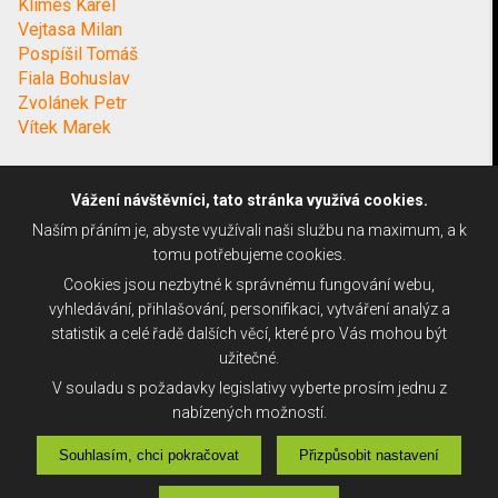
Klimeš Karel
Vejtasa Milan
Pospíšil Tomáš
Fiala Bohuslav
Zvolánek Petr
Vítek Marek
Vážení návštěvníci, tato stránka využívá cookies.
Naším přáním je, abyste využívali naši službu na maximum, a k
tomu potřebujeme cookies.
Cookies jsou nezbytné k správnému fungování webu,
vyhledávání, přihlašování, personifikaci, vytváření analýz a
statistik a celé řadě dalších věcí, které pro Vás mohou být
užitečné.
V souladu s požadavky legislativy vyberte prosím jednu z
nabízených možností.
Souhlasím, chci pokračovat
Přizpůsobit nastavení