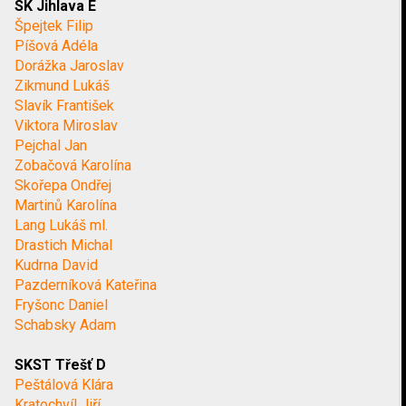
SK Jihlava E
Špejtek Filip
Píšová Adéla
Dorážka Jaroslav
Zikmund Lukáš
Slavík František
Viktora Miroslav
Pejchal Jan
Zobačová Karolína
Skořepa Ondřej
Martinů Karolína
Lang Lukáš ml.
Drastich Michal
Kudrna David
Pazderníková Kateřina
Fryšonc Daniel
Schabsky Adam
SKST Třešť D
Peštálová Klára
Kratochvíl Jiří