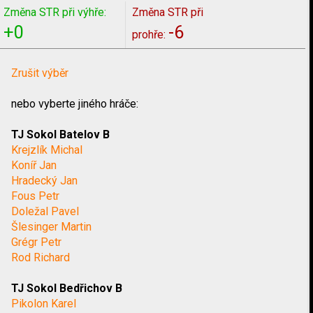
Změna STR při výhře:
Změna STR při
+0
-6
prohře:
Zrušit výběr
nebo vyberte jiného hráče:
TJ Sokol Batelov B
Krejzlík Michal
Koníř Jan
Hradecký Jan
Fous Petr
Doležal Pavel
Šlesinger Martin
Grégr Petr
Rod Richard
TJ Sokol Bedřichov B
Pikolon Karel