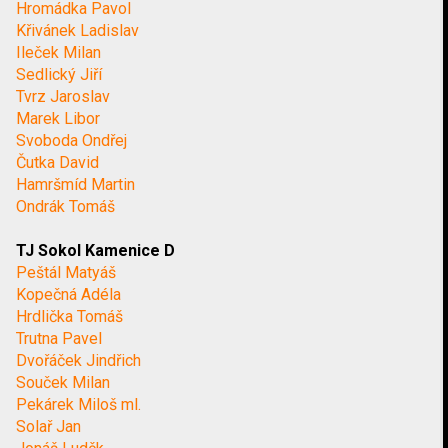
Hromádka Pavol
Křivánek Ladislav
Ileček Milan
Sedlický Jiří
Tvrz Jaroslav
Marek Libor
Svoboda Ondřej
Čutka David
Hamršmíd Martin
Ondrák Tomáš
TJ Sokol Kamenice D
Peštál Matyáš
Kopečná Adéla
Hrdlička Tomáš
Trutna Pavel
Dvořáček Jindřich
Souček Milan
Pekárek Miloš ml.
Solař Jan