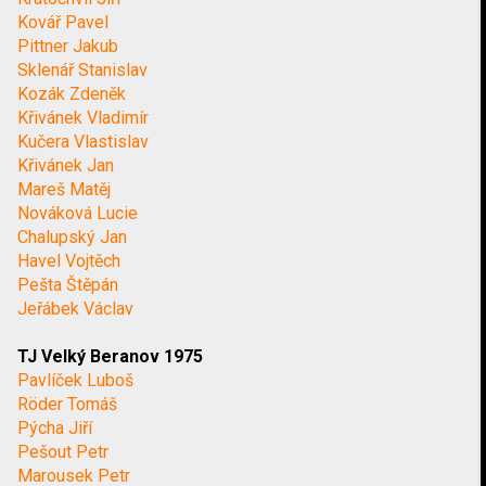
Kovář Pavel
Pittner Jakub
Sklenář Stanislav
Kozák Zdeněk
Křivánek Vladimír
Kučera Vlastislav
Křivánek Jan
Mareš Matěj
Nováková Lucie
Chalupský Jan
Havel Vojtěch
Pešta Štěpán
Jeřábek Václav
TJ Velký Beranov 1975
Pavlíček Luboš
Röder Tomáš
Pýcha Jiří
Pešout Petr
Marousek Petr