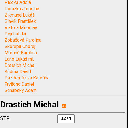
Píšová Adéla
Dorážka Jaroslav
Zikmund Lukáš
Slavík František
Viktora Miroslav
Pejchal Jan
Zobačová Karolína
Skořepa Ondřej
Martinů Karolína
Lang Lukáš ml.
Drastich Michal
Kudrna David
Pazderníková Kateřina
Fryšonc Daniel
Schabsky Adam
Drastich Michal
STR: