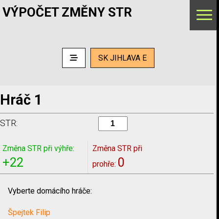
VÝPOČET ZMĚNY STR
SK JIHLAVA E
Hráč 1
STR:
Změna STR při výhře:
Změna STR při
+22
0
prohře:
Vyberte domácího hráče:
Špejtek Filip