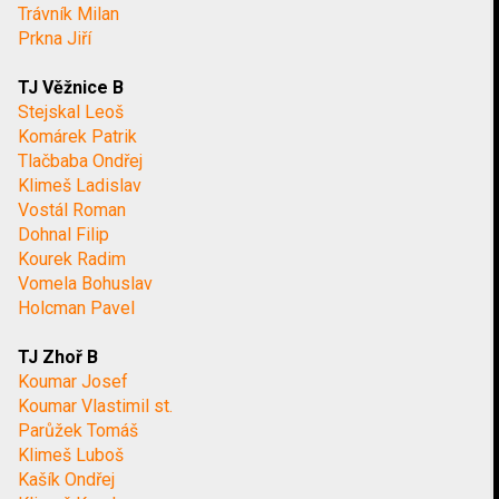
Trávník Milan
Prkna Jiří
TJ Věžnice B
Stejskal Leoš
Komárek Patrik
Tlačbaba Ondřej
Klimeš Ladislav
Vostál Roman
Dohnal Filip
Kourek Radim
Vomela Bohuslav
Holcman Pavel
TJ Zhoř B
Koumar Josef
Koumar Vlastimil st.
Parůžek Tomáš
Klimeš Luboš
Kašík Ondřej