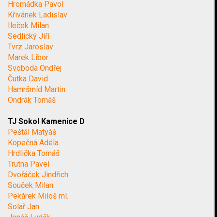
Hromádka Pavol
Křivánek Ladislav
Ileček Milan
Sedlický Jiří
Tvrz Jaroslav
Marek Libor
Svoboda Ondřej
Čutka David
Hamršmíd Martin
Ondrák Tomáš
TJ Sokol Kamenice D
Peštál Matyáš
Kopečná Adéla
Hrdlička Tomáš
Trutna Pavel
Dvořáček Jindřich
Souček Milan
Pekárek Miloš ml.
Solař Jan