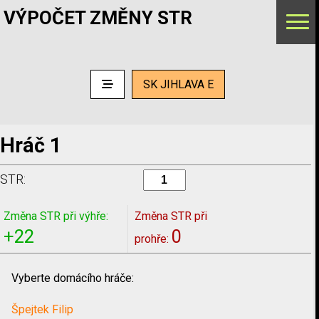
VÝPOČET ZMĚNY STR
SK JIHLAVA E
Hráč 1
STR:
Změna STR při výhře:
Změna STR při
+22
0
prohře:
Vyberte domácího hráče:
Špejtek Filip