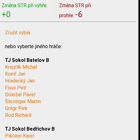
Změna STR při výhře:
Změna STR při
+0
-6
prohře:
Zrušit výběr
nebo vyberte jiného hráče:
TJ Sokol Batelov B
Krejzlík Michal
Koníř Jan
Hradecký Jan
Fous Petr
Doležal Pavel
Šlesinger Martin
Grégr Petr
Rod Richard
TJ Sokol Bedřichov B
Pikolon Karel