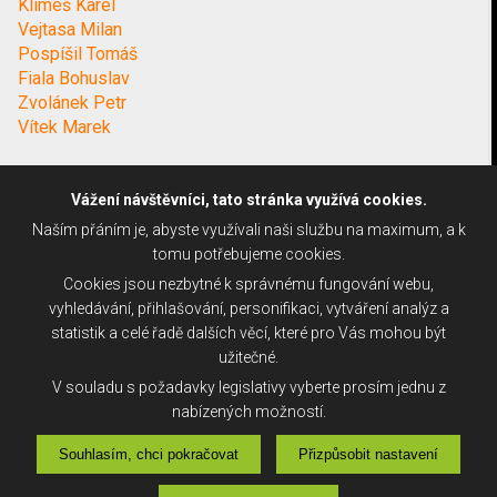
Klimeš Karel
Vejtasa Milan
Pospíšil Tomáš
Fiala Bohuslav
Zvolánek Petr
Vítek Marek
Vážení návštěvníci, tato stránka využívá cookies.
Naším přáním je, abyste využívali naši službu na maximum, a k
tomu potřebujeme cookies.
Cookies jsou nezbytné k správnému fungování webu,
vyhledávání, přihlašování, personifikaci, vytváření analýz a
statistik a celé řadě dalších věcí, které pro Vás mohou být
užitečné.
V souladu s požadavky legislativy vyberte prosím jednu z
nabízených možností.
Souhlasím, chci pokračovat
Přizpůsobit nastavení