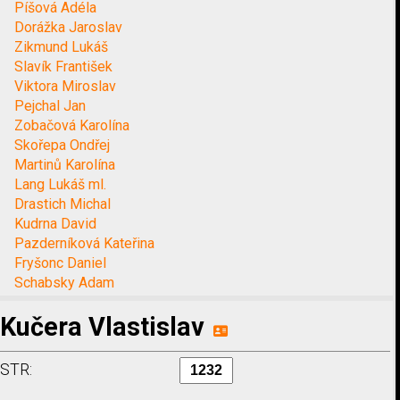
Píšová Adéla
Dorážka Jaroslav
Zikmund Lukáš
Slavík František
Viktora Miroslav
Pejchal Jan
Zobačová Karolína
Skořepa Ondřej
Martinů Karolína
Lang Lukáš ml.
Drastich Michal
Kudrna David
Pazderníková Kateřina
Fryšonc Daniel
Schabsky Adam
Kučera Vlastislav
STR: