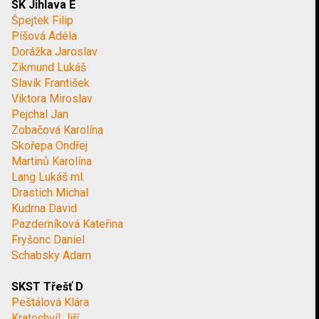
SK Jihlava E
Špejtek Filip
Píšová Adéla
Dorážka Jaroslav
Zikmund Lukáš
Slavík František
Viktora Miroslav
Pejchal Jan
Zobačová Karolína
Skořepa Ondřej
Martinů Karolína
Lang Lukáš ml.
Drastich Michal
Kudrna David
Pazderníková Kateřina
Fryšonc Daniel
Schabsky Adam
SKST Třešť D
Peštálová Klára
Kratochvíl Jiří