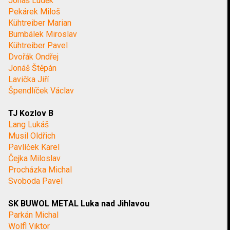
Jonáš Luděk
Pekárek Miloš
Kühtreiber Marian
Bumbálek Miroslav
Kühtreiber Pavel
Dvořák Ondřej
Jonáš Štěpán
Lavička Jiří
Špendlíček Václav
TJ Kozlov B
Lang Lukáš
Musil Oldřich
Pavlíček Karel
Čejka Miloslav
Procházka Michal
Svoboda Pavel
SK BUWOL METAL Luka nad Jihlavou
Parkán Michal
Wolfl Viktor