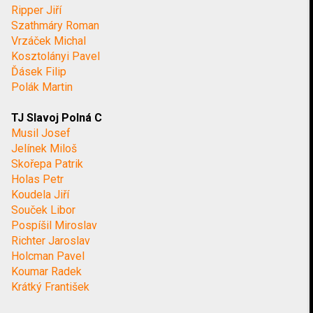
Ripper Jiří
Szathmáry Roman
Vrzáček Michal
Kosztolányi Pavel
Ďásek Filip
Polák Martin
TJ Slavoj Polná C
Musil Josef
Jelínek Miloš
Skořepa Patrik
Holas Petr
Koudela Jiří
Souček Libor
Pospíšil Miroslav
Richter Jaroslav
Holcman Pavel
Koumar Radek
Krátký František