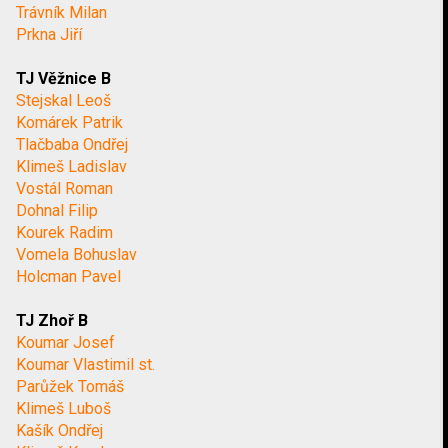
Trávník Milan
Prkna Jiří
TJ Věžnice B
Stejskal Leoš
Komárek Patrik
Tlačbaba Ondřej
Klimeš Ladislav
Vostál Roman
Dohnal Filip
Kourek Radim
Vomela Bohuslav
Holcman Pavel
TJ Zhoř B
Koumar Josef
Koumar Vlastimil st.
Parůžek Tomáš
Klimeš Luboš
Kašík Ondřej