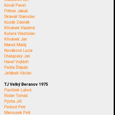
Kovář Pavel
Pittner Jakub
Sklenář Stanislav
Kozák Zdeněk
Křivánek Vladimír
Kučera Vlastislav
Křivánek Jan
Mareš Matěj
Nováková Lucie
Chalupský Jan
Havel Vojtěch
Pešta Štěpán
Jeřábek Václav
TJ Velký Beranov 1975
Pavlíček Luboš
Röder Tomáš
Pýcha Jiří
Pešout Petr
Marousek Petr