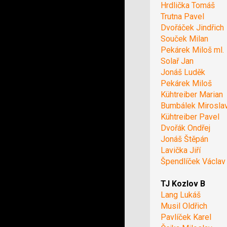
Hrdlička Tomáš
Trutna Pavel
Dvořáček Jindřich
Souček Milan
Pekárek Miloš ml.
Solař Jan
Jonáš Luděk
Pekárek Miloš
Kühtreiber Marian
Bumbálek Mirosla
Kühtreiber Pavel
Dvořák Ondřej
Jonáš Štěpán
Lavička Jiří
Špendlíček Václav
TJ Kozlov B
Lang Lukáš
Musil Oldřich
Pavlíček Karel