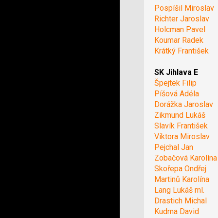
Pospíšil Miroslav
Richter Jaroslav
Holcman Pavel
Koumar Radek
Krátký František
SK Jihlava E
Špejtek Filip
Píšová Adéla
Dorážka Jaroslav
Zikmund Lukáš
Slavík František
Viktora Miroslav
Pejchal Jan
Zobačová Karolína
Skořepa Ondřej
Martinů Karolína
Lang Lukáš ml.
Drastich Michal
Kudrna David