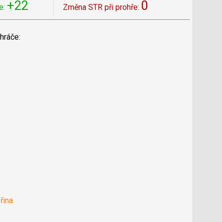
+22
0
e:
Změna STR při prohře:
hráče:
řina