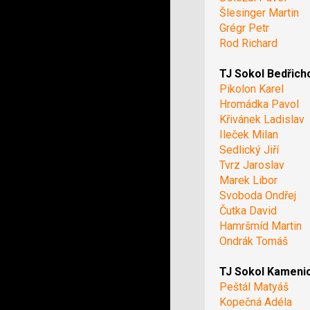
Šlesinger Martin
Grégr Petr
Rod Richard
TJ Sokol Bedřich
Pikolon Karel
Hromádka Pavol
Křivánek Ladislav
Ileček Milan
Sedlický Jiří
Tvrz Jaroslav
Marek Libor
Svoboda Ondřej
Čutka David
Hamršmíd Martin
Ondrák Tomáš
TJ Sokol Kameni
Peštál Matyáš
Kopečná Adéla