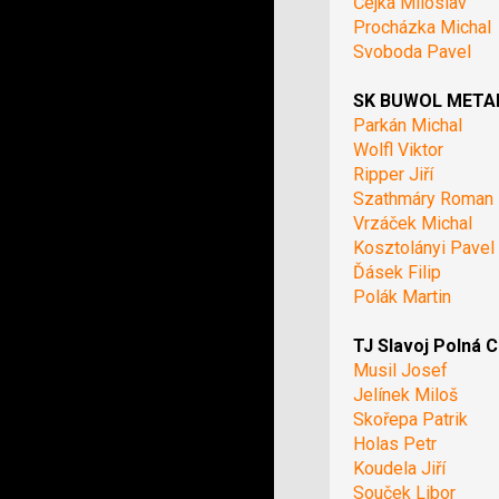
Čejka Miloslav
Procházka Michal
Svoboda Pavel
SK BUWOL METAL 
Parkán Michal
Wolfl Viktor
Ripper Jiří
Szathmáry Roman
Vrzáček Michal
Kosztolányi Pavel
Ďásek Filip
Polák Martin
TJ Slavoj Polná C
Musil Josef
Jelínek Miloš
Skořepa Patrik
Holas Petr
Koudela Jiří
Souček Libor