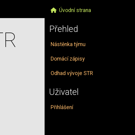
Úvodní strana
Přehled
TR
Nástěnka týmu
Domácí zápisy
Odhad vývoje STR
Uživatel
Přihlášení