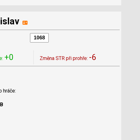
islav
+0
-6
e:
Změna STR při prohře:
o hráče:
 B