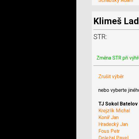
Schabsky Adam
Klimeš Lad
STR:
Změna STR při výhř
Zrušit výběr
nebo vyberte jinéh
TJ Sokol Batelov
Krejzlík Michal
Koníř Jan
Hradecký Jan
Fous Petr
Doležal Pavel