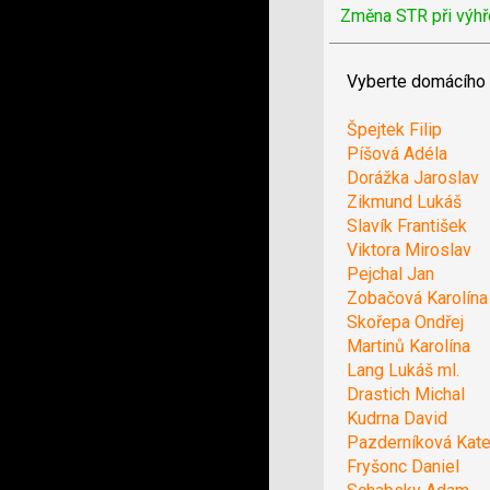
Změna STR při výhř
Vyberte domácího 
Špejtek Filip
Píšová Adéla
Dorážka Jaroslav
Zikmund Lukáš
Slavík František
Viktora Miroslav
Pejchal Jan
Zobačová Karolína
Skořepa Ondřej
Martinů Karolína
Lang Lukáš ml.
Drastich Michal
Kudrna David
Pazderníková Kate
Fryšonc Daniel