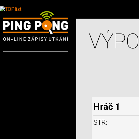
VÝPO
Hráč 1
STR: