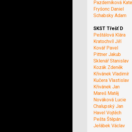
Pazderníková Kate
Fryšonc Daniel
Schabsky Adam
SKST Třešť D
Peštálová Klára
Kratochvíl Jiří
Kovář Pavel
Pittner Jakub
Sklenář Stanislav
Kozák Zdeněk
Křivánek Vladimír
Kučera Vlastislav
Křivánek Jan
Mareš Matěj
Nováková Lucie
Chalupský Jan
Havel Vojtěch
Pešta Štěpán
Jeřábek Václav