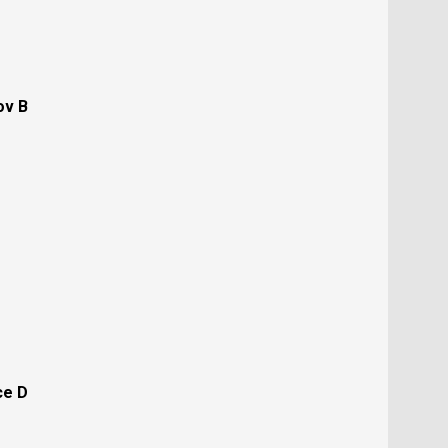
ov B
ce D