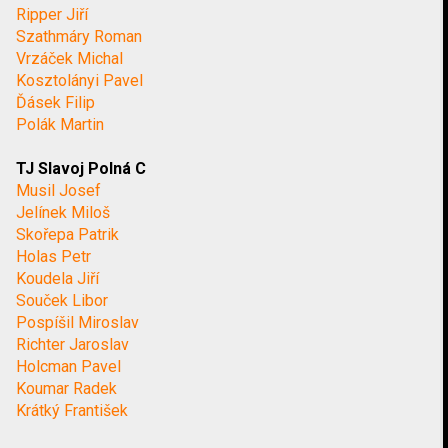
Ripper Jiří
Szathmáry Roman
Vrzáček Michal
Kosztolányi Pavel
Ďásek Filip
Polák Martin
TJ Slavoj Polná C
Musil Josef
Jelínek Miloš
Skořepa Patrik
Holas Petr
Koudela Jiří
Souček Libor
Pospíšil Miroslav
Richter Jaroslav
Holcman Pavel
Koumar Radek
Krátký František