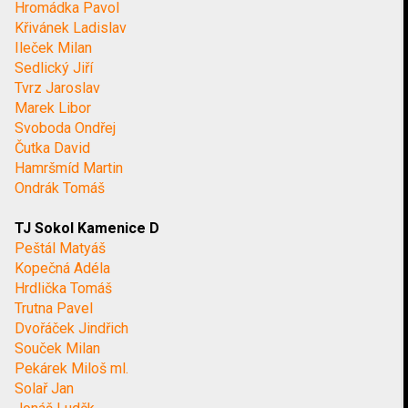
Hromádka Pavol
Křivánek Ladislav
Ileček Milan
Sedlický Jiří
Tvrz Jaroslav
Marek Libor
Svoboda Ondřej
Čutka David
Hamršmíd Martin
Ondrák Tomáš
TJ Sokol Kamenice D
Peštál Matyáš
Kopečná Adéla
Hrdlička Tomáš
Trutna Pavel
Dvořáček Jindřich
Souček Milan
Pekárek Miloš ml.
Solař Jan