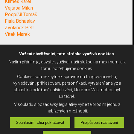
Klimeš Karel
Vejtasa Milan
Pospíšil Tomáš
Fiala Bohuslav
Zvolánek Petr
Vítek Marek
Vážení návštěvníci, tato stránka využívá cookies.
Naším přáním je, abyste využívali naši službu na maximum, a k
tomu potřebujeme cookies.
Cookies jsou nezbytné k správnému fungování webu,
vyhledávání, přihlašování, personifikaci, vytváření analýz a
statistik a celé řadě dalších věcí, které pro Vás mohou být
užitečné.
V souladu s požadavky legislativy vyberte prosím jednu z
nabízených možností.
Souhlasím, chci pokračovat
Přizpůsobit nastavení