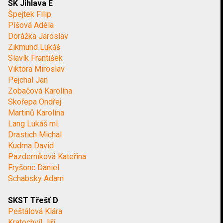
SK Jihlava E
Špejtek Filip
Píšová Adéla
Dorážka Jaroslav
Zikmund Lukáš
Slavík František
Viktora Miroslav
Pejchal Jan
Zobačová Karolína
Skořepa Ondřej
Martinů Karolína
Lang Lukáš ml.
Drastich Michal
Kudrna David
Pazderníková Kateřina
Fryšonc Daniel
Schabsky Adam
SKST Třešť D
Peštálová Klára
Kratochvíl Jiří