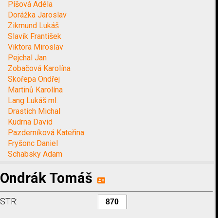
Píšová Adéla
Dorážka Jaroslav
Zikmund Lukáš
Slavík František
Viktora Miroslav
Pejchal Jan
Zobačová Karolína
Skořepa Ondřej
Martinů Karolína
Lang Lukáš ml.
Drastich Michal
Kudrna David
Pazderníková Kateřina
Fryšonc Daniel
Schabsky Adam
Ondrák Tomáš
STR: