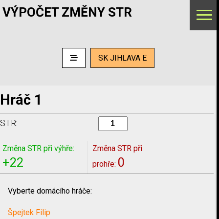
VÝPOČET ZMĚNY STR
SK JIHLAVA E
Hráč 1
STR:
Změna STR při výhře:
Změna STR při
+22
0
prohře:
Vyberte domácího hráče:
Špejtek Filip