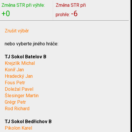
Změna STR při výhře:
Změna STR při
+0
-6
prohře:
Zrušit výběr
nebo vyberte jiného hráče:
TJ Sokol Batelov B
Krejzlík Michal
Koníř Jan
Hradecký Jan
Fous Petr
Doležal Pavel
Šlesinger Martin
Grégr Petr
Rod Richard
TJ Sokol Bedřichov B
Pikolon Karel