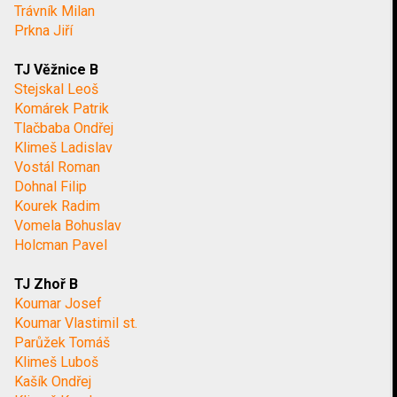
Trávník Milan
Prkna Jiří
TJ Věžnice B
Stejskal Leoš
Komárek Patrik
Tlačbaba Ondřej
Klimeš Ladislav
Vostál Roman
Dohnal Filip
Kourek Radim
Vomela Bohuslav
Holcman Pavel
TJ Zhoř B
Koumar Josef
Koumar Vlastimil st.
Parůžek Tomáš
Klimeš Luboš
Kašík Ondřej