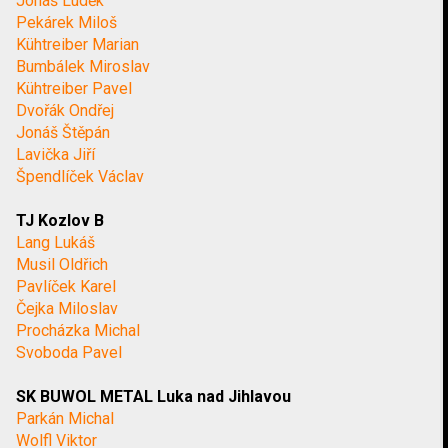
Jonáš Luděk
Pekárek Miloš
Kühtreiber Marian
Bumbálek Miroslav
Kühtreiber Pavel
Dvořák Ondřej
Jonáš Štěpán
Lavička Jiří
Špendlíček Václav
TJ Kozlov B
Lang Lukáš
Musil Oldřich
Pavlíček Karel
Čejka Miloslav
Procházka Michal
Svoboda Pavel
SK BUWOL METAL Luka nad Jihlavou
Parkán Michal
Wolfl Viktor