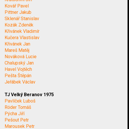
Kovář Pavel
Pittner Jakub
Sklenář Stanislav
Kozák Zdeněk
Křivánek Vladimír
Kučera Vlastislav
Křivánek Jan
Mareš Matěj
Nováková Lucie
Chalupský Jan
Havel Vojtěch
Pešta Štěpán
Jeřábek Václav
TJ Velký Beranov 1975
Pavlíček Luboš
Röder Tomáš
Pýcha Jiří
Pešout Petr
Marousek Petr