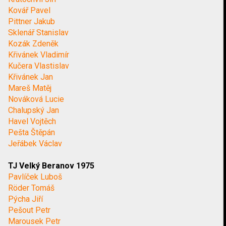
Kovář Pavel
Pittner Jakub
Sklenář Stanislav
Kozák Zdeněk
Křivánek Vladimír
Kučera Vlastislav
Křivánek Jan
Mareš Matěj
Nováková Lucie
Chalupský Jan
Havel Vojtěch
Pešta Štěpán
Jeřábek Václav
TJ Velký Beranov 1975
Pavlíček Luboš
Röder Tomáš
Pýcha Jiří
Pešout Petr
Marousek Petr