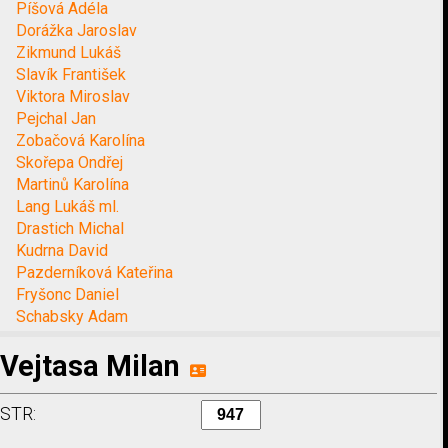
Píšová Adéla
Dorážka Jaroslav
Zikmund Lukáš
Slavík František
Viktora Miroslav
Pejchal Jan
Zobačová Karolína
Skořepa Ondřej
Martinů Karolína
Lang Lukáš ml.
Drastich Michal
Kudrna David
Pazderníková Kateřina
Fryšonc Daniel
Schabsky Adam
Vejtasa Milan
STR: