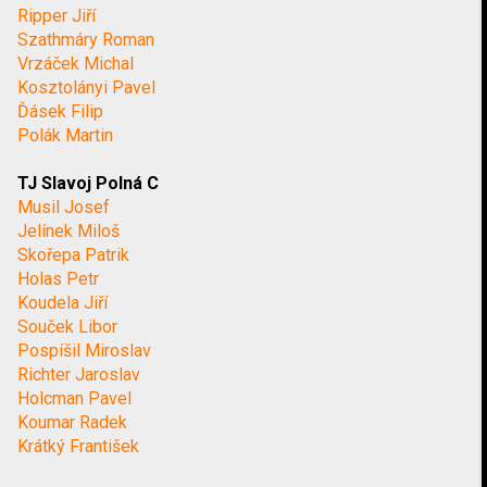
Ripper Jiří
Szathmáry Roman
Vrzáček Michal
Kosztolányi Pavel
Ďásek Filip
Polák Martin
TJ Slavoj Polná C
Musil Josef
Jelínek Miloš
Skořepa Patrik
Holas Petr
Koudela Jiří
Souček Libor
Pospíšil Miroslav
Richter Jaroslav
Holcman Pavel
Koumar Radek
Krátký František