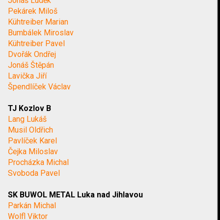
Jonáš Luděk
Pekárek Miloš
Kühtreiber Marian
Bumbálek Miroslav
Kühtreiber Pavel
Dvořák Ondřej
Jonáš Štěpán
Lavička Jiří
Špendlíček Václav
TJ Kozlov B
Lang Lukáš
Musil Oldřich
Pavlíček Karel
Čejka Miloslav
Procházka Michal
Svoboda Pavel
SK BUWOL METAL Luka nad Jihlavou
Parkán Michal
Wolfl Viktor