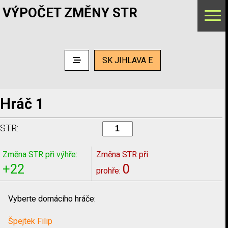
VÝPOČET ZMĚNY STR
SK JIHLAVA E
Hráč 1
STR:
Změna STR při výhře:
Změna STR při
+22
0
prohře:
Vyberte domácího hráče:
Špejtek Filip