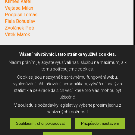
Klimeš Karel
Vejtasa Milan
Pospíšil Tomáš
Fiala Bohuslav
Zvolánek Petr
Vítek Marek
Vážení návštěvníci, tato stránka využívá cookies.
Naším přáním je, abyste využívali naši službu na maximum, a k
tomu potřebujeme cookies.
Cookies jsou nezbytné k správnému fungování webu,
vyhledávání, přihlašování, personifikaci, vytváření analýz a
statistik a celé řadě dalších věcí, které pro Vás mohou být
užitečné.
V souladu s požadavky legislativy vyberte prosím jednu z
nabízených možností.
Souhlasím, chci pokračovat
Přizpůsobit nastavení