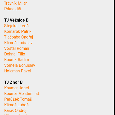
Trávník Milan
Prkna Jiří
TJ Věžnice B
Stejskal Leoš
Komárek Patrik
Tlačbaba Ondřej
Klimeš Ladislav
Vostál Roman
Dohnal Filip
Kourek Radim
Vomela Bohuslav
Holcman Pavel
TJ Zhoř B
Koumar Josef
Koumar Vlastimil st.
Parůžek Tomáš
Klimeš Luboš
Kašík Ondřej