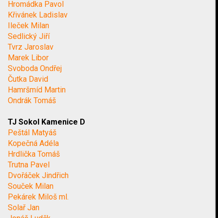
Hromádka Pavol
Křivánek Ladislav
Ileček Milan
Sedlický Jiří
Tvrz Jaroslav
Marek Libor
Svoboda Ondřej
Čutka David
Hamršmíd Martin
Ondrák Tomáš
TJ Sokol Kamenice D
Peštál Matyáš
Kopečná Adéla
Hrdlička Tomáš
Trutna Pavel
Dvořáček Jindřich
Souček Milan
Pekárek Miloš ml.
Solař Jan