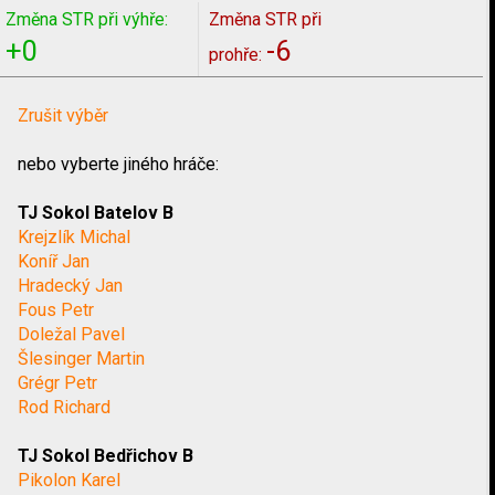
Změna STR při výhře:
Změna STR při
+0
-6
prohře:
Zrušit výběr
nebo vyberte jiného hráče:
TJ Sokol Batelov B
Krejzlík Michal
Koníř Jan
Hradecký Jan
Fous Petr
Doležal Pavel
Šlesinger Martin
Grégr Petr
Rod Richard
TJ Sokol Bedřichov B
Pikolon Karel