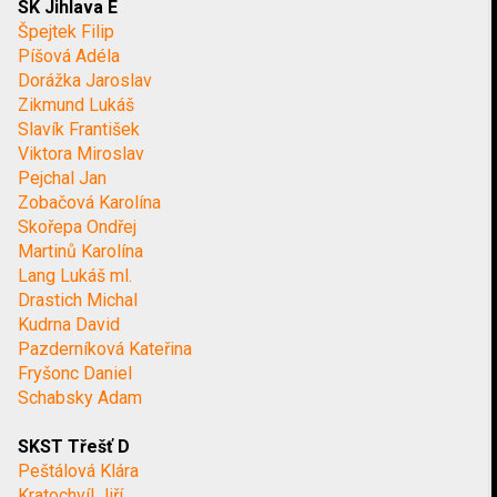
SK Jihlava E
Špejtek Filip
Píšová Adéla
Dorážka Jaroslav
Zikmund Lukáš
Slavík František
Viktora Miroslav
Pejchal Jan
Zobačová Karolína
Skořepa Ondřej
Martinů Karolína
Lang Lukáš ml.
Drastich Michal
Kudrna David
Pazderníková Kateřina
Fryšonc Daniel
Schabsky Adam
SKST Třešť D
Peštálová Klára
Kratochvíl Jiří