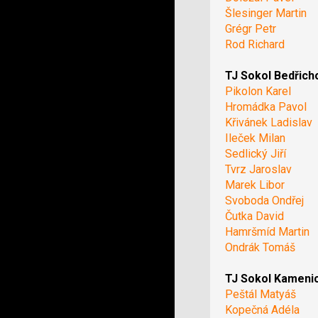
Šlesinger Martin
Grégr Petr
Rod Richard
TJ Sokol Bedřich
Pikolon Karel
Hromádka Pavol
Křivánek Ladislav
Ileček Milan
Sedlický Jiří
Tvrz Jaroslav
Marek Libor
Svoboda Ondřej
Čutka David
Hamršmíd Martin
Ondrák Tomáš
TJ Sokol Kameni
Peštál Matyáš
Kopečná Adéla