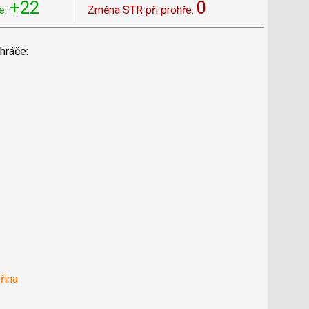
+22
0
e:
Změna STR při prohře:
hráče:
řina