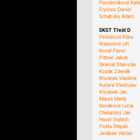
Pazderníková Kate
Fryšonc Daniel
Schabsky Adam
SKST Třešť D
Peštálová Klára
Kratochvíl Jiří
Kovář Pavel
Pittner Jakub
Sklenář Stanislav
Kozák Zdeněk
Křivánek Vladimír
Kučera Vlastislav
Křivánek Jan
Mareš Matěj
Nováková Lucie
Chalupský Jan
Havel Vojtěch
Pešta Štěpán
Jeřábek Václav