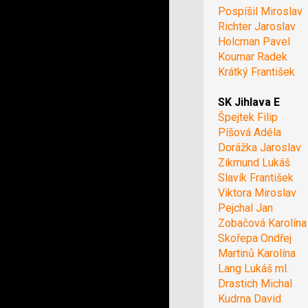
Pospíšil Miroslav
Richter Jaroslav
Holcman Pavel
Koumar Radek
Krátký František
SK Jihlava E
Špejtek Filip
Píšová Adéla
Dorážka Jaroslav
Zikmund Lukáš
Slavík František
Viktora Miroslav
Pejchal Jan
Zobačová Karolína
Skořepa Ondřej
Martinů Karolína
Lang Lukáš ml.
Drastich Michal
Kudrna David