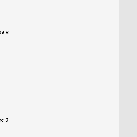
ov B
ce D