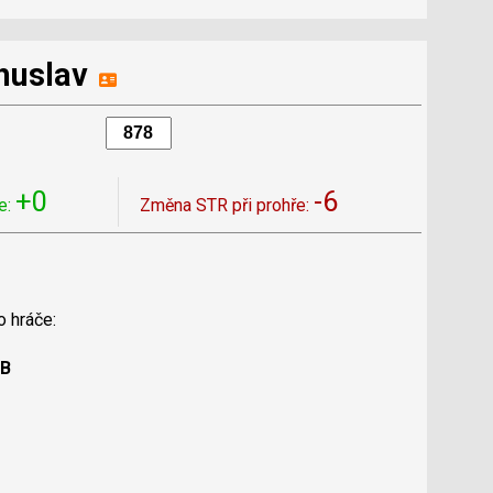
huslav
+0
-6
e:
Změna STR při prohře:
o hráče:
 B