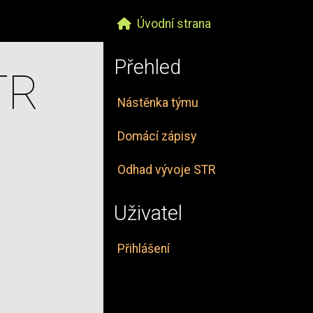
Úvodní strana
Přehled
TR
Nástěnka týmu
Domácí zápisy
Odhad vývoje STR
Uživatel
Přihlášení