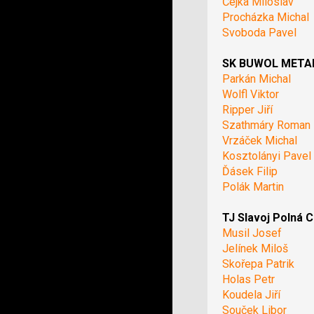
Čejka Miloslav
Procházka Michal
Svoboda Pavel
SK BUWOL METAL 
Parkán Michal
Wolfl Viktor
Ripper Jiří
Szathmáry Roman
Vrzáček Michal
Kosztolányi Pavel
Ďásek Filip
Polák Martin
TJ Slavoj Polná C
Musil Josef
Jelínek Miloš
Skořepa Patrik
Holas Petr
Koudela Jiří
Souček Libor