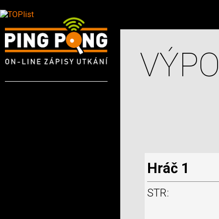
VÝPO
Hráč 1
STR: