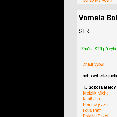
Schabsky Adam
Vomela Bo
STR:
Změna STR při výhř
Zrušit výběr
nebo vyberte jinéh
TJ Sokol Batelov
Krejzlík Michal
Koníř Jan
Hradecký Jan
Fous Petr
Doležal Pavel