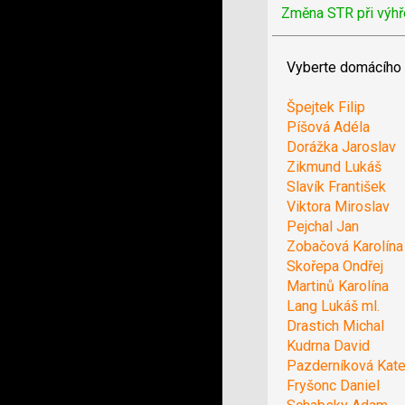
Změna STR při výhř
Vyberte domácího 
Špejtek Filip
Píšová Adéla
Dorážka Jaroslav
Zikmund Lukáš
Slavík František
Viktora Miroslav
Pejchal Jan
Zobačová Karolína
Skořepa Ondřej
Martinů Karolína
Lang Lukáš ml.
Drastich Michal
Kudrna David
Pazderníková Kate
Fryšonc Daniel