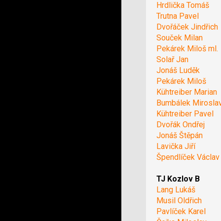
Hrdlička Tomáš
Trutna Pavel
Dvořáček Jindřich
Souček Milan
Pekárek Miloš ml.
Solař Jan
Jonáš Luděk
Pekárek Miloš
Kühtreiber Marian
Bumbálek Mirosla
Kühtreiber Pavel
Dvořák Ondřej
Jonáš Štěpán
Lavička Jiří
Špendlíček Václav
TJ Kozlov B
Lang Lukáš
Musil Oldřich
Pavlíček Karel