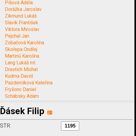
Píšová Adéla
Dorážka Jaroslav
Zikmund Lukáš
Slavík František
Viktora Miroslav
Pejchal Jan
Zobačová Karolína
Skořepa Ondřej
Martinů Karolína
Lang Lukáš ml.
Drastich Michal
Kudrna David
Pazderníková Kateřina
Fryšonc Daniel
Schabsky Adam
Ďásek Filip
STR: