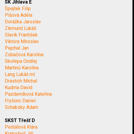
SK Jihlava E
Špejtek Filip
Píšová Adéla
Dorážka Jaroslav
Zikmund Lukáš
Slavík František
Viktora Miroslav
Pejchal Jan
Zobačová Karolína
Skořepa Ondřej
Martinů Karolína
Lang Lukáš ml.
Drastich Michal
Kudrna David
Pazderníková Kateřina
Fryšonc Daniel
Schabsky Adam
SKST Třešť D
Peštálová Klára
Kratochvíl Jiří