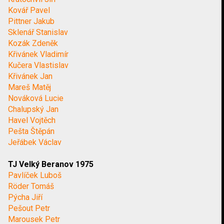
Kovář Pavel
Pittner Jakub
Sklenář Stanislav
Kozák Zdeněk
Křivánek Vladimír
Kučera Vlastislav
Křivánek Jan
Mareš Matěj
Nováková Lucie
Chalupský Jan
Havel Vojtěch
Pešta Štěpán
Jeřábek Václav
TJ Velký Beranov 1975
Pavlíček Luboš
Röder Tomáš
Pýcha Jiří
Pešout Petr
Marousek Petr