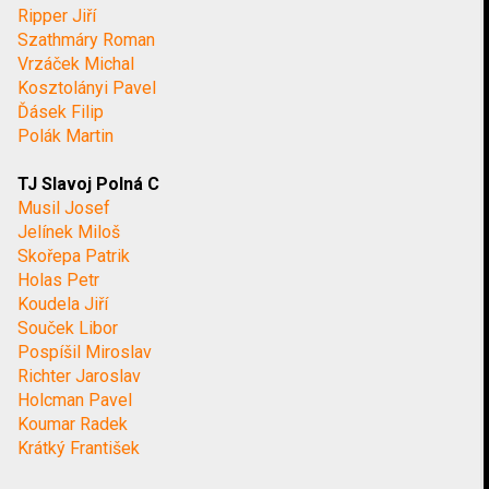
Ripper Jiří
Szathmáry Roman
Vrzáček Michal
Kosztolányi Pavel
Ďásek Filip
Polák Martin
TJ Slavoj Polná C
Musil Josef
Jelínek Miloš
Skořepa Patrik
Holas Petr
Koudela Jiří
Souček Libor
Pospíšil Miroslav
Richter Jaroslav
Holcman Pavel
Koumar Radek
Krátký František