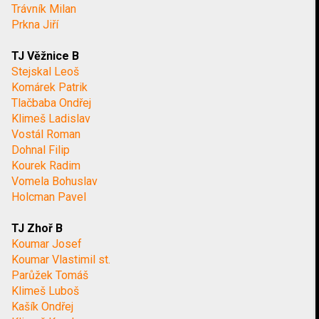
Trávník Milan
Prkna Jiří
TJ Věžnice B
Stejskal Leoš
Komárek Patrik
Tlačbaba Ondřej
Klimeš Ladislav
Vostál Roman
Dohnal Filip
Kourek Radim
Vomela Bohuslav
Holcman Pavel
TJ Zhoř B
Koumar Josef
Koumar Vlastimil st.
Parůžek Tomáš
Klimeš Luboš
Kašík Ondřej