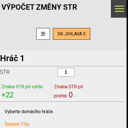
VÝPOČET ZMĚNY STR
SK JIHLAVA E
Hráč 1
STR:
Změna STR při výhře:
Změna STR při
+22
0
prohře:
Vyberte domácího hráče:
Špejtek Filip