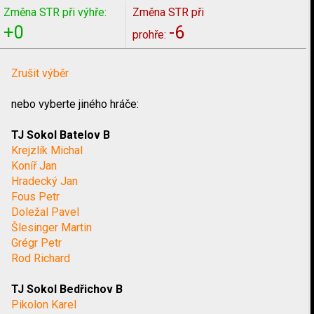
Změna STR při výhře:
Změna STR při
+0
-6
prohře:
Zrušit výběr
nebo vyberte jiného hráče:
TJ Sokol Batelov B
Krejzlík Michal
Koníř Jan
Hradecký Jan
Fous Petr
Doležal Pavel
Šlesinger Martin
Grégr Petr
Rod Richard
TJ Sokol Bedřichov B
Pikolon Karel