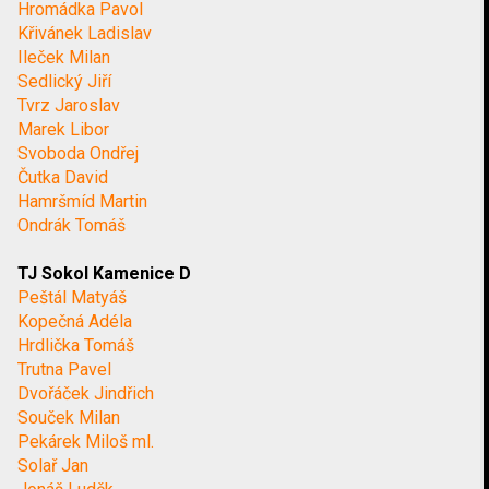
Hromádka Pavol
Křivánek Ladislav
Ileček Milan
Sedlický Jiří
Tvrz Jaroslav
Marek Libor
Svoboda Ondřej
Čutka David
Hamršmíd Martin
Ondrák Tomáš
TJ Sokol Kamenice D
Peštál Matyáš
Kopečná Adéla
Hrdlička Tomáš
Trutna Pavel
Dvořáček Jindřich
Souček Milan
Pekárek Miloš ml.
Solař Jan