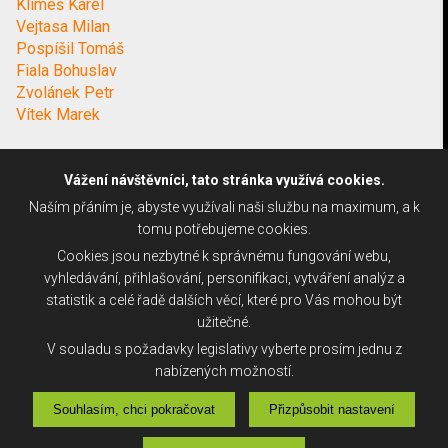
Klimeš Karel
Vejtasa Milan
Pospíšil Tomáš
Fiala Bohuslav
Zvolánek Petr
Vítek Marek
Vážení návštěvníci, tato stránka využívá cookies.
Naším přáním je, abyste využívali naši službu na maximum, a k
tomu potřebujeme cookies.
Cookies jsou nezbytné k správnému fungování webu,
vyhledávání, přihlašování, personifikaci, vytváření analýz a
statistik a celé řadě dalších věcí, které pro Vás mohou být
užitečné.
V souladu s požadavky legislativy vyberte prosím jednu z
nabízených možností.
Souhlasím, chci pokračovat
Přizpůsobit nastavení