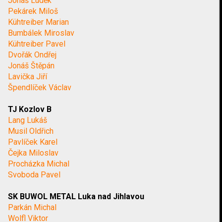
Jonáš Luděk
Pekárek Miloš
Kühtreiber Marian
Bumbálek Miroslav
Kühtreiber Pavel
Dvořák Ondřej
Jonáš Štěpán
Lavička Jiří
Špendlíček Václav
TJ Kozlov B
Lang Lukáš
Musil Oldřich
Pavlíček Karel
Čejka Miloslav
Procházka Michal
Svoboda Pavel
SK BUWOL METAL Luka nad Jihlavou
Parkán Michal
Wolfl Viktor