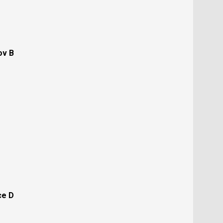
ov B
ce D