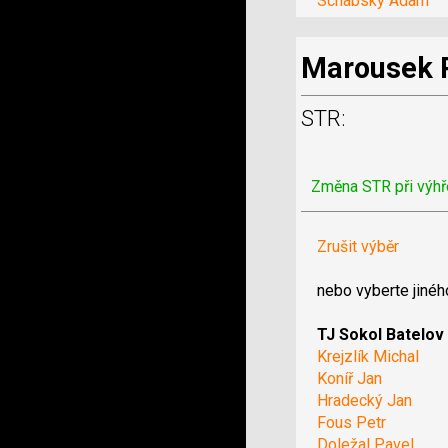
Schabsky Adam
Marousek 
STR:
Změna STR při výhř
Zrušit výběr
nebo vyberte jinéh
TJ Sokol Batelov
Krejzlík Michal
Koníř Jan
Hradecký Jan
Fous Petr
Doležal Pavel