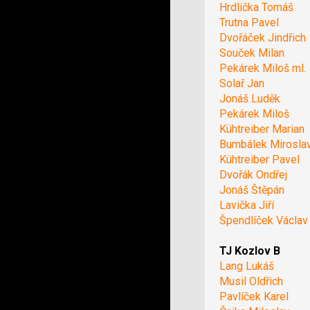
Hrdlička Tomáš
Trutna Pavel
Dvořáček Jindřich
Souček Milan
Pekárek Miloš ml.
Solař Jan
Jonáš Luděk
Pekárek Miloš
Kühtreiber Marian
Bumbálek Mirosla
Kühtreiber Pavel
Dvořák Ondřej
Jonáš Štěpán
Lavička Jiří
Špendlíček Václav
TJ Kozlov B
Lang Lukáš
Musil Oldřich
Pavlíček Karel