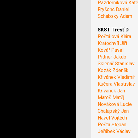
Pazderníková Kate
Fryšonc Daniel
Schabsky Adam
SKST Třešť D
Peštálová Klára
Kratochvíl Jiří
Kovář Pavel
Pittner Jakub
Sklenář Stanislav
Kozák Zdeněk
Křivánek Vladimír
Kučera Vlastislav
Křivánek Jan
Mareš Matěj
Nováková Lucie
Chalupský Jan
Havel Vojtěch
Pešta Štěpán
Jeřábek Václav