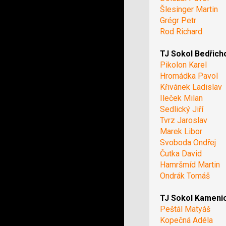
Šlesinger Martin
Grégr Petr
Rod Richard
TJ Sokol Bedřich
Pikolon Karel
Hromádka Pavol
Křivánek Ladislav
Ileček Milan
Sedlický Jiří
Tvrz Jaroslav
Marek Libor
Svoboda Ondřej
Čutka David
Hamršmíd Martin
Ondrák Tomáš
TJ Sokol Kameni
Peštál Matyáš
Kopečná Adéla