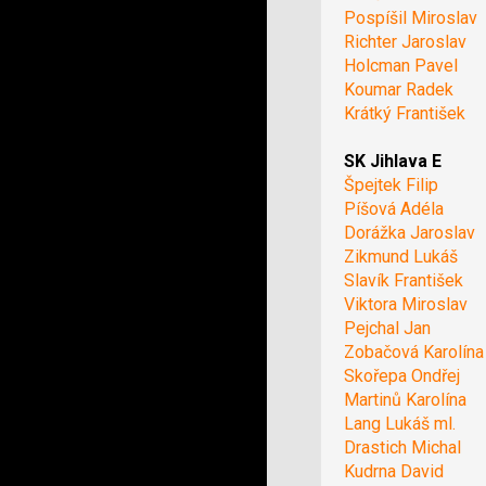
Pospíšil Miroslav
Richter Jaroslav
Holcman Pavel
Koumar Radek
Krátký František
SK Jihlava E
Špejtek Filip
Píšová Adéla
Dorážka Jaroslav
Zikmund Lukáš
Slavík František
Viktora Miroslav
Pejchal Jan
Zobačová Karolína
Skořepa Ondřej
Martinů Karolína
Lang Lukáš ml.
Drastich Michal
Kudrna David