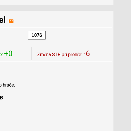
el
+0
-6
e:
Změna STR při prohře:
o hráče:
 B