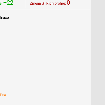
+22
0
e:
Změna STR při prohře:
hráče:
řina