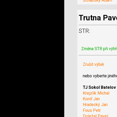
Schabsky Adam
Trutna Pav
STR:
Změna STR při výhř
Zrušit výběr
nebo vyberte jinéh
TJ Sokol Batelov
Krejzlík Michal
Koníř Jan
Hradecký Jan
Fous Petr
Doležal Pavel