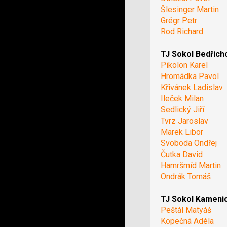
Šlesinger Martin
Grégr Petr
Rod Richard
TJ Sokol Bedřich
Pikolon Karel
Hromádka Pavol
Křivánek Ladislav
Ileček Milan
Sedlický Jiří
Tvrz Jaroslav
Marek Libor
Svoboda Ondřej
Čutka David
Hamršmíd Martin
Ondrák Tomáš
TJ Sokol Kameni
Peštál Matyáš
Kopečná Adéla