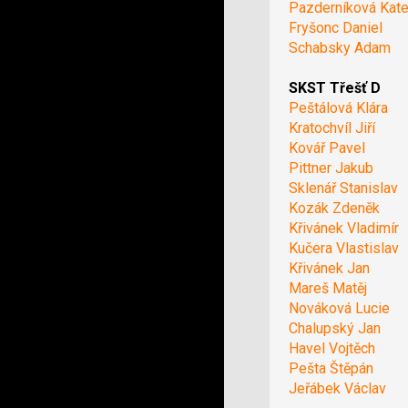
Pazderníková Kate
Fryšonc Daniel
Schabsky Adam
SKST Třešť D
Peštálová Klára
Kratochvíl Jiří
Kovář Pavel
Pittner Jakub
Sklenář Stanislav
Kozák Zdeněk
Křivánek Vladimír
Kučera Vlastislav
Křivánek Jan
Mareš Matěj
Nováková Lucie
Chalupský Jan
Havel Vojtěch
Pešta Štěpán
Jeřábek Václav