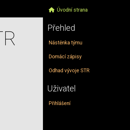
Úvodní strana
Přehled
TR
Nástěnka týmu
Domácí zápisy
Odhad vývoje STR
Uživatel
Přihlášení