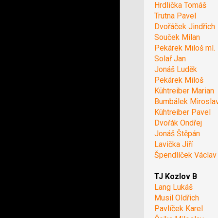
Hrdlička Tomáš
Trutna Pavel
Dvořáček Jindřich
Souček Milan
Pekárek Miloš ml.
Solař Jan
Jonáš Luděk
Pekárek Miloš
Kühtreiber Marian
Bumbálek Mirosla
Kühtreiber Pavel
Dvořák Ondřej
Jonáš Štěpán
Lavička Jiří
Špendlíček Václav
TJ Kozlov B
Lang Lukáš
Musil Oldřich
Pavlíček Karel