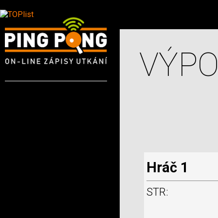
VÝPO
Hráč 1
STR: