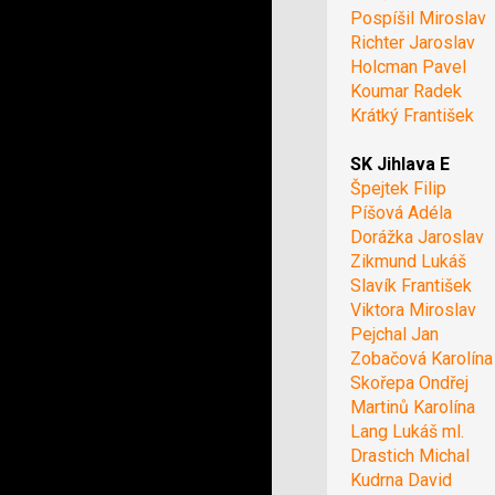
Pospíšil Miroslav
Richter Jaroslav
Holcman Pavel
Koumar Radek
Krátký František
SK Jihlava E
Špejtek Filip
Píšová Adéla
Dorážka Jaroslav
Zikmund Lukáš
Slavík František
Viktora Miroslav
Pejchal Jan
Zobačová Karolína
Skořepa Ondřej
Martinů Karolína
Lang Lukáš ml.
Drastich Michal
Kudrna David