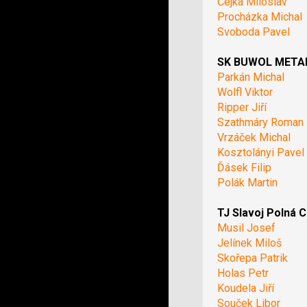
Čejka Miloslav
Procházka Michal
Svoboda Pavel
SK BUWOL METAL 
Parkán Michal
Wolfl Viktor
Ripper Jiří
Szathmáry Roman
Vrzáček Michal
Kosztolányi Pavel
Ďásek Filip
Polák Martin
TJ Slavoj Polná C
Musil Josef
Jelínek Miloš
Skořepa Patrik
Holas Petr
Koudela Jiří
Souček Libor