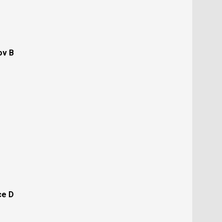
ov B
ce D