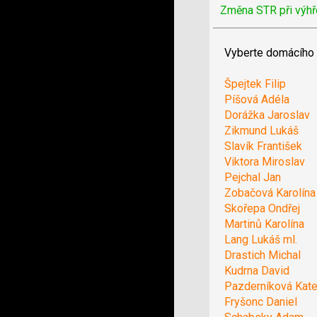
Změna STR při výhř
Vyberte domácího 
Špejtek Filip
Píšová Adéla
Dorážka Jaroslav
Zikmund Lukáš
Slavík František
Viktora Miroslav
Pejchal Jan
Zobačová Karolína
Skořepa Ondřej
Martinů Karolína
Lang Lukáš ml.
Drastich Michal
Kudrna David
Pazderníková Kate
Fryšonc Daniel