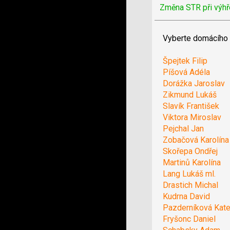
Změna STR při výhř
Vyberte domácího 
Špejtek Filip
Píšová Adéla
Dorážka Jaroslav
Zikmund Lukáš
Slavík František
Viktora Miroslav
Pejchal Jan
Zobačová Karolína
Skořepa Ondřej
Martinů Karolína
Lang Lukáš ml.
Drastich Michal
Kudrna David
Pazderníková Kate
Fryšonc Daniel