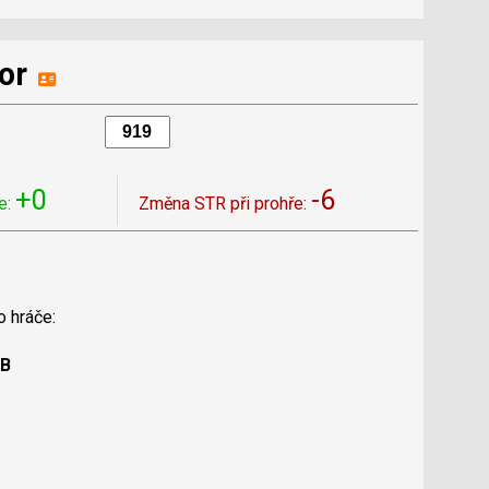
or
+0
-6
e:
Změna STR při prohře:
o hráče:
 B