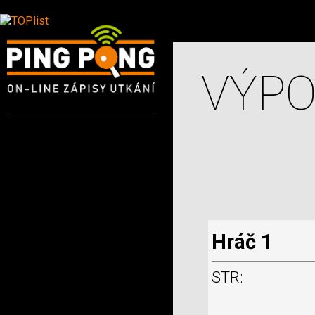
VÝPO
Hráč 1
STR: