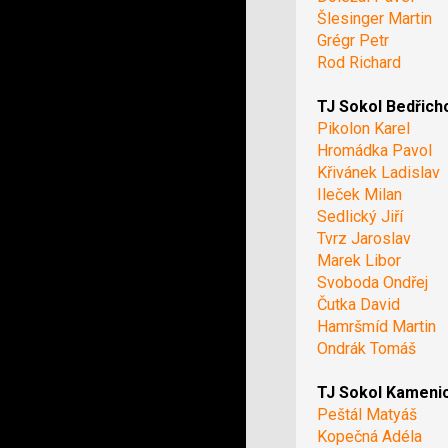
Šlesinger Martin
Grégr Petr
Rod Richard
TJ Sokol Bedřich
Pikolon Karel
Hromádka Pavol
Křivánek Ladislav
Ileček Milan
Sedlický Jiří
Tvrz Jaroslav
Marek Libor
Svoboda Ondřej
Čutka David
Hamršmíd Martin
Ondrák Tomáš
TJ Sokol Kameni
Peštál Matyáš
Kopečná Adéla