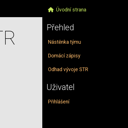
Úvodní strana
Přehled
TR
Nástěnka týmu
Domácí zápisy
Odhad vývoje STR
Uživatel
Přihlášení