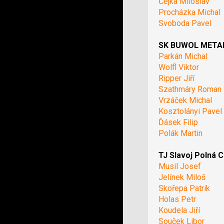
Čejka Miloslav
Procházka Michal
Svoboda Pavel
SK BUWOL METAL 
Parkán Michal
Wolfl Viktor
Ripper Jiří
Szathmáry Roman
Vrzáček Michal
Kosztolányi Pavel
Ďásek Filip
Polák Martin
TJ Slavoj Polná C
Musil Josef
Jelínek Miloš
Skořepa Patrik
Holas Petr
Koudela Jiří
Souček Libor