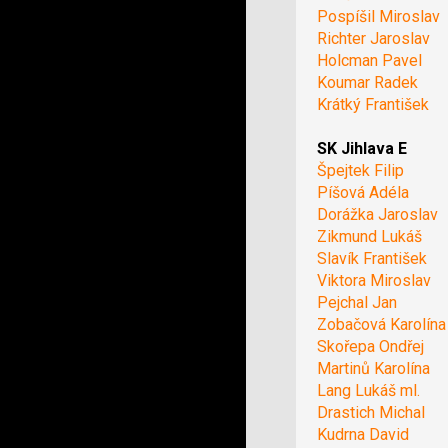
Pospíšil Miroslav
Richter Jaroslav
Holcman Pavel
Koumar Radek
Krátký František
SK Jihlava E
Špejtek Filip
Píšová Adéla
Dorážka Jaroslav
Zikmund Lukáš
Slavík František
Viktora Miroslav
Pejchal Jan
Zobačová Karolína
Skořepa Ondřej
Martinů Karolína
Lang Lukáš ml.
Drastich Michal
Kudrna David