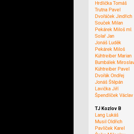
Hrdlička Tomáš
Trutna Pavel
Dvořáček Jindřich
Souček Milan
Pekárek Miloš ml.
Solař Jan
Jonáš Luděk
Pekárek Miloš
Kühtreiber Marian
Bumbálek Mirosla
Kühtreiber Pavel
Dvořák Ondřej
Jonáš Štěpán
Lavička Jiří
Špendlíček Václav
TJ Kozlov B
Lang Lukáš
Musil Oldřich
Pavlíček Karel