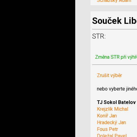
Schabsky Adam
Souček Lib
STR:
Změna STR při výhř
Zrušit výběr
nebo vyberte jinéh
TJ Sokol Batelov
Krejzlík Michal
Koníř Jan
Hradecký Jan
Fous Petr
Doležal Pavel