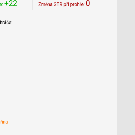
+22
0
e:
Změna STR při prohře:
hráče:
řina