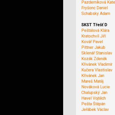
Pazderníková Kate
Fryšonc Daniel
Schabsky Adam
SKST Třešť D
Peštálová Klára
Kratochvíl Jiří
Kovář Pavel
Pittner Jakub
Sklenář Stanislav
Kozák Zdeněk
Křivánek Vladimír
Kučera Vlastislav
Křivánek Jan
Mareš Matěj
Nováková Lucie
Chalupský Jan
Havel Vojtěch
Pešta Štěpán
Jeřábek Václav