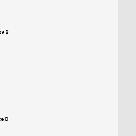
ov B
ce D