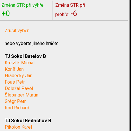
Změna STR při výhře:
Změna STR při
+0
-6
prohře:
Zrušit výběr
nebo vyberte jiného hráče:
TJ Sokol Batelov B
Krejzlík Michal
Koníř Jan
Hradecký Jan
Fous Petr
Doležal Pavel
Šlesinger Martin
Grégr Petr
Rod Richard
TJ Sokol Bedřichov B
Pikolon Karel