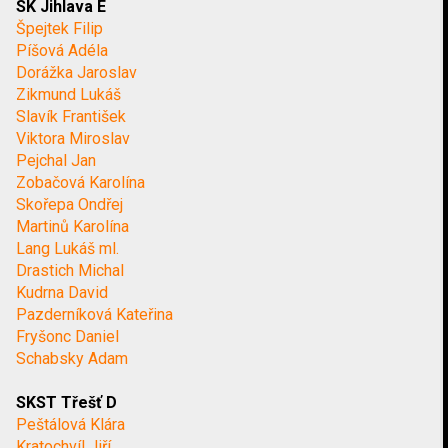
SK Jihlava E
Špejtek Filip
Píšová Adéla
Dorážka Jaroslav
Zikmund Lukáš
Slavík František
Viktora Miroslav
Pejchal Jan
Zobačová Karolína
Skořepa Ondřej
Martinů Karolína
Lang Lukáš ml.
Drastich Michal
Kudrna David
Pazderníková Kateřina
Fryšonc Daniel
Schabsky Adam
SKST Třešť D
Peštálová Klára
Kratochvíl Jiří