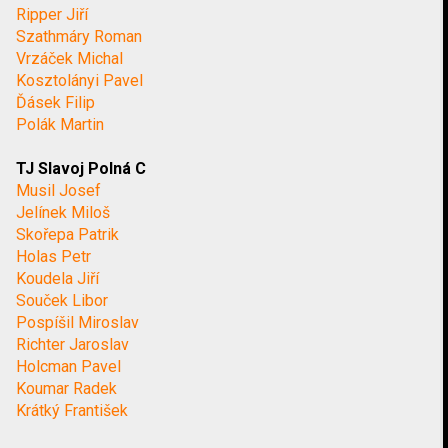
Ripper Jiří
Szathmáry Roman
Vrzáček Michal
Kosztolányi Pavel
Ďásek Filip
Polák Martin
TJ Slavoj Polná C
Musil Josef
Jelínek Miloš
Skořepa Patrik
Holas Petr
Koudela Jiří
Souček Libor
Pospíšil Miroslav
Richter Jaroslav
Holcman Pavel
Koumar Radek
Krátký František