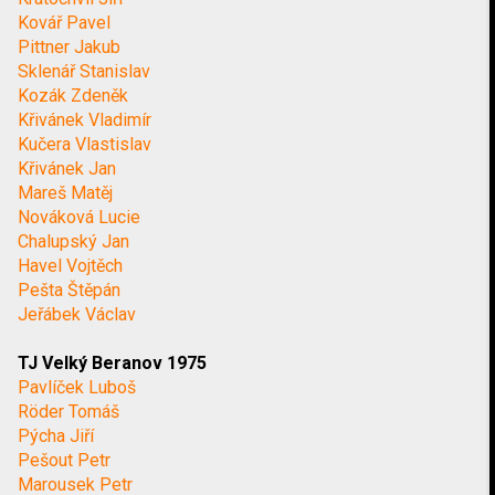
Kovář Pavel
Pittner Jakub
Sklenář Stanislav
Kozák Zdeněk
Křivánek Vladimír
Kučera Vlastislav
Křivánek Jan
Mareš Matěj
Nováková Lucie
Chalupský Jan
Havel Vojtěch
Pešta Štěpán
Jeřábek Václav
TJ Velký Beranov 1975
Pavlíček Luboš
Röder Tomáš
Pýcha Jiří
Pešout Petr
Marousek Petr