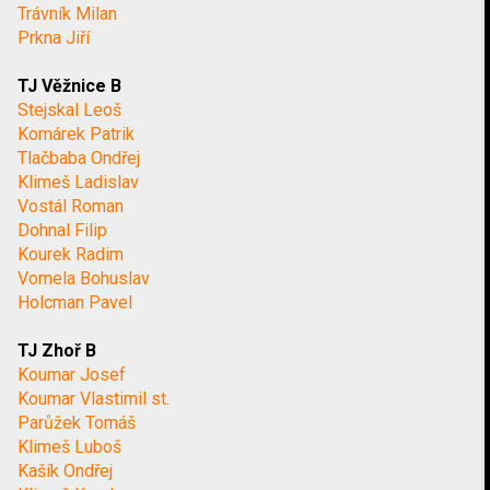
Trávník Milan
Prkna Jiří
TJ Věžnice B
Stejskal Leoš
Komárek Patrik
Tlačbaba Ondřej
Klimeš Ladislav
Vostál Roman
Dohnal Filip
Kourek Radim
Vomela Bohuslav
Holcman Pavel
TJ Zhoř B
Koumar Josef
Koumar Vlastimil st.
Parůžek Tomáš
Klimeš Luboš
Kašík Ondřej