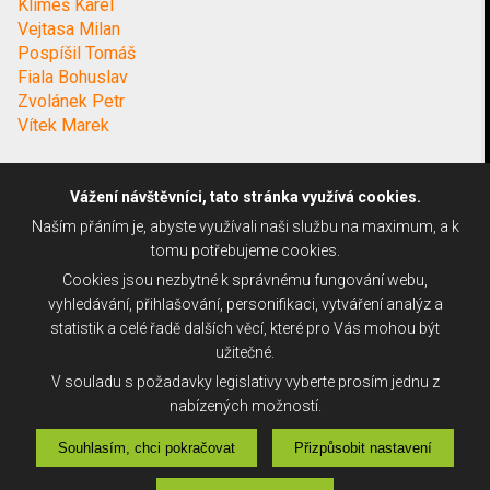
Klimeš Karel
Vejtasa Milan
Pospíšil Tomáš
Fiala Bohuslav
Zvolánek Petr
Vítek Marek
Vážení návštěvníci, tato stránka využívá cookies.
Naším přáním je, abyste využívali naši službu na maximum, a k
tomu potřebujeme cookies.
Cookies jsou nezbytné k správnému fungování webu,
vyhledávání, přihlašování, personifikaci, vytváření analýz a
statistik a celé řadě dalších věcí, které pro Vás mohou být
užitečné.
V souladu s požadavky legislativy vyberte prosím jednu z
nabízených možností.
Souhlasím, chci pokračovat
Přizpůsobit nastavení