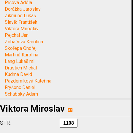
Píšová Adéla
Dorážka Jaroslav
Zikmund Lukáš
Slavík František
Viktora Miroslav
Pejchal Jan
Zobačová Karolína
Skořepa Ondřej
Martinů Karolína
Lang Lukáš ml.
Drastich Michal
Kudrna David
Pazderníková Kateřina
Fryšonc Daniel
Schabsky Adam
Viktora Miroslav
STR: