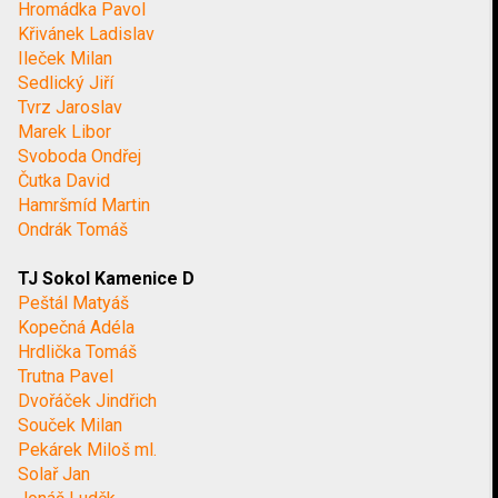
Hromádka Pavol
Křivánek Ladislav
Ileček Milan
Sedlický Jiří
Tvrz Jaroslav
Marek Libor
Svoboda Ondřej
Čutka David
Hamršmíd Martin
Ondrák Tomáš
TJ Sokol Kamenice D
Peštál Matyáš
Kopečná Adéla
Hrdlička Tomáš
Trutna Pavel
Dvořáček Jindřich
Souček Milan
Pekárek Miloš ml.
Solař Jan