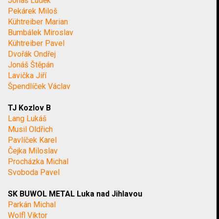
Jonáš Luděk
Pekárek Miloš
Kühtreiber Marian
Bumbálek Miroslav
Kühtreiber Pavel
Dvořák Ondřej
Jonáš Štěpán
Lavička Jiří
Špendlíček Václav
TJ Kozlov B
Lang Lukáš
Musil Oldřich
Pavlíček Karel
Čejka Miloslav
Procházka Michal
Svoboda Pavel
SK BUWOL METAL Luka nad Jihlavou
Parkán Michal
Wolfl Viktor