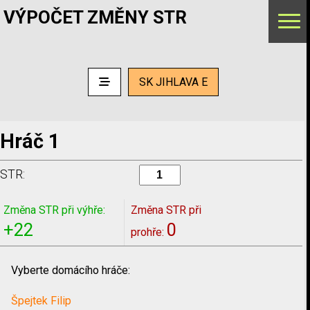
VÝPOČET ZMĚNY STR
SK JIHLAVA E
Hráč 1
STR:
Změna STR při výhře:
Změna STR při
+22
0
prohře:
Vyberte domácího hráče:
Špejtek Filip