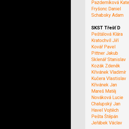
Pazderníková Kate
Fryšonc Daniel
Schabsky Adam
SKST Třešť D
Peštálová Klára
Kratochvíl Jiří
Kovář Pavel
Pittner Jakub
Sklenář Stanislav
Kozák Zdeněk
Křivánek Vladimír
Kučera Vlastislav
Křivánek Jan
Mareš Matěj
Nováková Lucie
Chalupský Jan
Havel Vojtěch
Pešta Štěpán
Jeřábek Václav