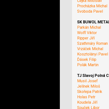
Čejka Miloslav
Procházka Michal
Svoboda Pavel
SK BUWOL METAL 
Parkán Michal
Wolfl Viktor
Ripper Jiří
Szathmáry Roman
Vrzáček Michal
Kosztolányi Pavel
Ďásek Filip
Polák Martin
TJ Slavoj Polná C
Musil Josef
Jelínek Miloš
Skořepa Patrik
Holas Petr
Koudela Jiří
Souček Libor