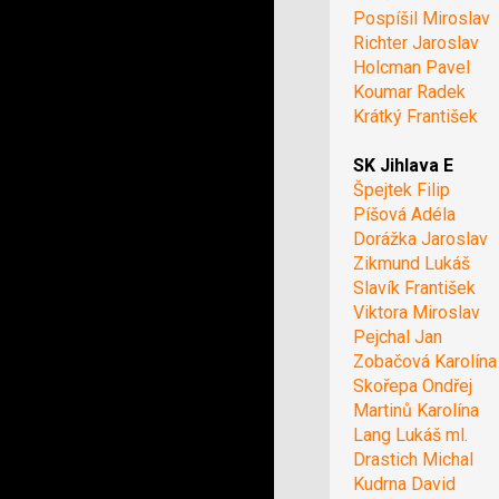
Pospíšil Miroslav
Richter Jaroslav
Holcman Pavel
Koumar Radek
Krátký František
SK Jihlava E
Špejtek Filip
Píšová Adéla
Dorážka Jaroslav
Zikmund Lukáš
Slavík František
Viktora Miroslav
Pejchal Jan
Zobačová Karolína
Skořepa Ondřej
Martinů Karolína
Lang Lukáš ml.
Drastich Michal
Kudrna David