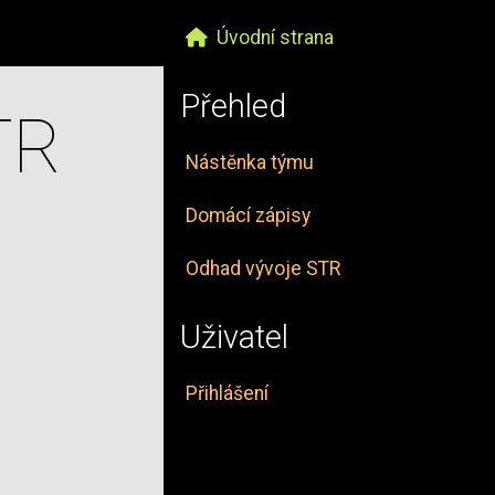
Úvodní strana
Přehled
TR
Nástěnka týmu
Domácí zápisy
Odhad vývoje STR
Uživatel
Přihlášení