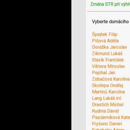
Změna STR při výhř
Vyberte domácího 
Špejtek Filip
Píšová Adéla
Dorážka Jaroslav
Zikmund Lukáš
Slavík František
Viktora Miroslav
Pejchal Jan
Zobačová Karolína
Skořepa Ondřej
Martinů Karolína
Lang Lukáš ml.
Drastich Michal
Kudrna David
Pazderníková Kate
Fryšonc Daniel