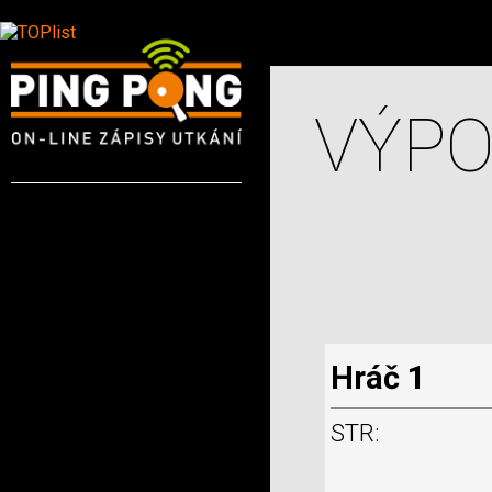
VÝPO
Hráč 1
STR: