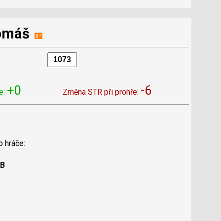
Tomáš
+0
-6
e:
Změna STR při prohře:
o hráče:
 B