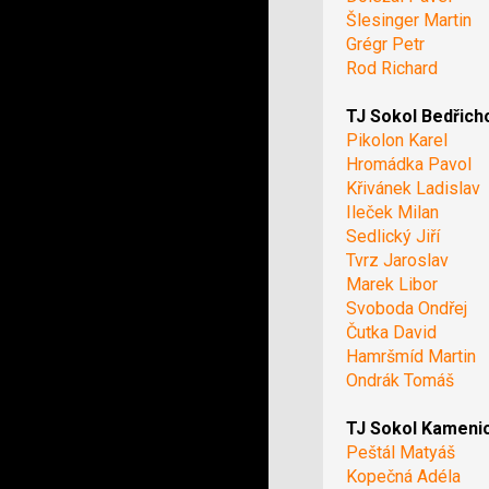
Šlesinger Martin
Grégr Petr
Rod Richard
TJ Sokol Bedřich
Pikolon Karel
Hromádka Pavol
Křivánek Ladislav
Ileček Milan
Sedlický Jiří
Tvrz Jaroslav
Marek Libor
Svoboda Ondřej
Čutka David
Hamršmíd Martin
Ondrák Tomáš
TJ Sokol Kameni
Peštál Matyáš
Kopečná Adéla