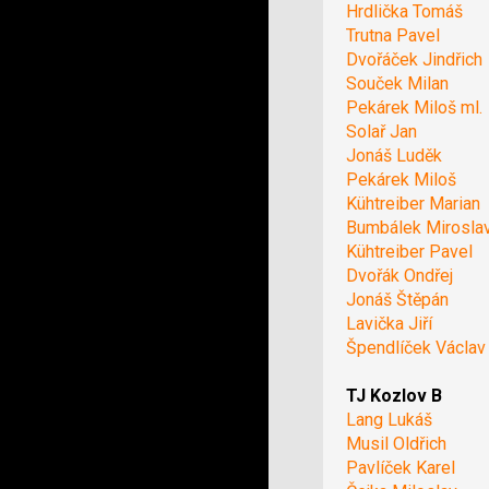
Hrdlička Tomáš
Trutna Pavel
Dvořáček Jindřich
Souček Milan
Pekárek Miloš ml.
Solař Jan
Jonáš Luděk
Pekárek Miloš
Kühtreiber Marian
Bumbálek Mirosla
Kühtreiber Pavel
Dvořák Ondřej
Jonáš Štěpán
Lavička Jiří
Špendlíček Václav
TJ Kozlov B
Lang Lukáš
Musil Oldřich
Pavlíček Karel