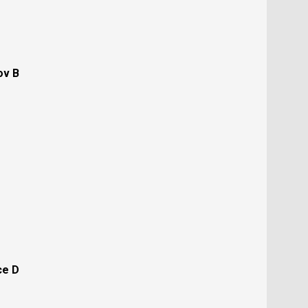
ov B
ce D