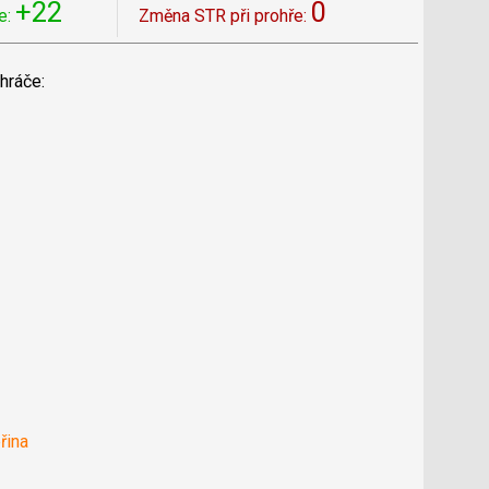
+22
0
e:
Změna STR při prohře:
hráče:
řina