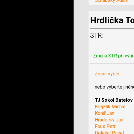
Schabsky Adam
Hrdlička 
STR:
Změna STR při výhř
Zrušit výběr
nebo vyberte jinéh
TJ Sokol Batelov
Krejzlík Michal
Koníř Jan
Hradecký Jan
Fous Petr
Doležal Pavel