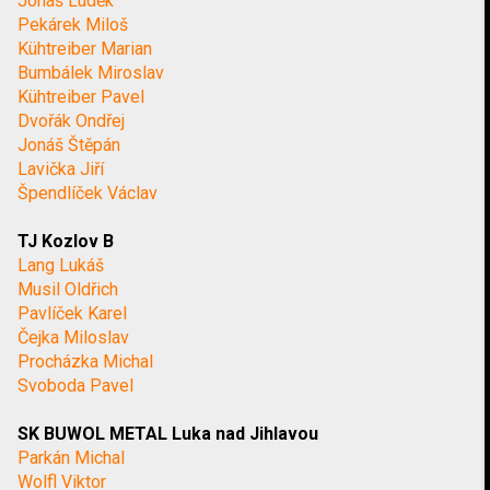
Jonáš Luděk
Pekárek Miloš
Kühtreiber Marian
Bumbálek Miroslav
Kühtreiber Pavel
Dvořák Ondřej
Jonáš Štěpán
Lavička Jiří
Špendlíček Václav
TJ Kozlov B
Lang Lukáš
Musil Oldřich
Pavlíček Karel
Čejka Miloslav
Procházka Michal
Svoboda Pavel
SK BUWOL METAL Luka nad Jihlavou
Parkán Michal
Wolfl Viktor