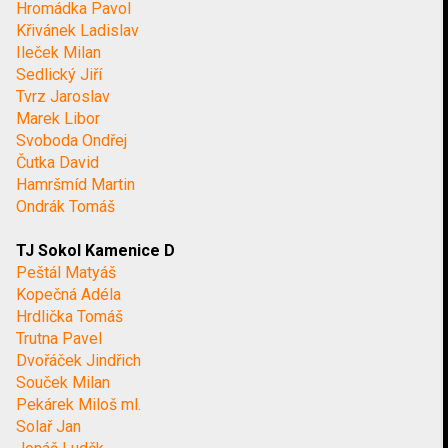
Hromádka Pavol
Křivánek Ladislav
Ileček Milan
Sedlický Jiří
Tvrz Jaroslav
Marek Libor
Svoboda Ondřej
Čutka David
Hamršmíd Martin
Ondrák Tomáš
TJ Sokol Kamenice D
Peštál Matyáš
Kopečná Adéla
Hrdlička Tomáš
Trutna Pavel
Dvořáček Jindřich
Souček Milan
Pekárek Miloš ml.
Solař Jan