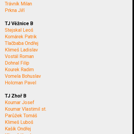
Trávník Milan
Prkna Jiří
TJ Věžnice B
Stejskal Leoš
Komárek Patrik
Tlačbaba Ondřej
Klimeš Ladislav
Vostál Roman
Dohnal Filip
Kourek Radim
Vomela Bohuslav
Holcman Pavel
TJ Zhoř B
Koumar Josef
Koumar Vlastimil st.
Parůžek Tomáš
Klimeš Luboš
Kašík Ondřej