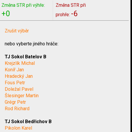
Změna STR při výhře:
Změna STR při
+0
-6
prohře:
Zrušit výběr
nebo vyberte jiného hráče:
TJ Sokol Batelov B
Krejzlík Michal
Koníř Jan
Hradecký Jan
Fous Petr
Doležal Pavel
Šlesinger Martin
Grégr Petr
Rod Richard
TJ Sokol Bedřichov B
Pikolon Karel