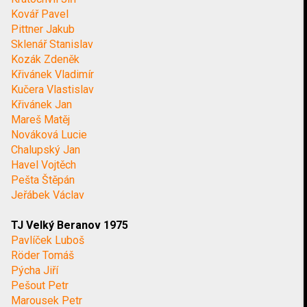
Kovář Pavel
Pittner Jakub
Sklenář Stanislav
Kozák Zdeněk
Křivánek Vladimír
Kučera Vlastislav
Křivánek Jan
Mareš Matěj
Nováková Lucie
Chalupský Jan
Havel Vojtěch
Pešta Štěpán
Jeřábek Václav
TJ Velký Beranov 1975
Pavlíček Luboš
Röder Tomáš
Pýcha Jiří
Pešout Petr
Marousek Petr