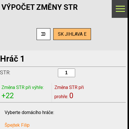
VÝPOČET ZMĚNY STR
SK JIHLAVA E
Hráč 1
STR:
Změna STR při výhře:
Změna STR při
+22
0
prohře:
Vyberte domácího hráče:
Špejtek Filip