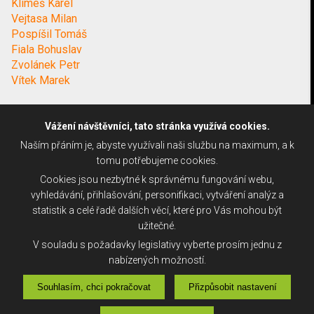
Klimeš Karel
Vejtasa Milan
Pospíšil Tomáš
Fiala Bohuslav
Zvolánek Petr
Vítek Marek
Vážení návštěvníci, tato stránka využívá cookies.
Naším přáním je, abyste využívali naši službu na maximum, a k
tomu potřebujeme cookies.
Cookies jsou nezbytné k správnému fungování webu,
vyhledávání, přihlašování, personifikaci, vytváření analýz a
statistik a celé řadě dalších věcí, které pro Vás mohou být
užitečné.
V souladu s požadavky legislativy vyberte prosím jednu z
nabízených možností.
Souhlasím, chci pokračovat
Přizpůsobit nastavení