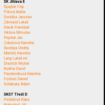
SK Jihlava E
Špejtek Filip
Píšová Adéla
Dorážka Jaroslav
Zikmund Lukáš
Slavík František
Viktora Miroslav
Pejchal Jan
Zobačová Karolína
Skořepa Ondřej
Martinů Karolína
Lang Lukáš ml.
Drastich Michal
Kudrna David
Pazderníková Kateřina
Fryšonc Daniel
Schabsky Adam
SKST Třešť D
Peštálová Klára
Kratochvíl Jiří