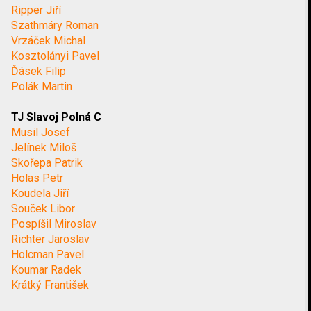
Ripper Jiří
Szathmáry Roman
Vrzáček Michal
Kosztolányi Pavel
Ďásek Filip
Polák Martin
TJ Slavoj Polná C
Musil Josef
Jelínek Miloš
Skořepa Patrik
Holas Petr
Koudela Jiří
Souček Libor
Pospíšil Miroslav
Richter Jaroslav
Holcman Pavel
Koumar Radek
Krátký František