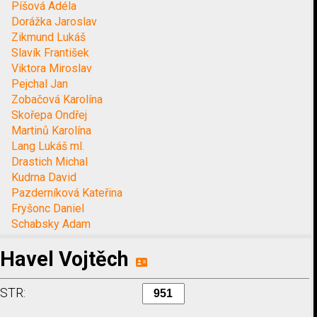
Píšová Adéla
Dorážka Jaroslav
Zikmund Lukáš
Slavík František
Viktora Miroslav
Pejchal Jan
Zobačová Karolína
Skořepa Ondřej
Martinů Karolína
Lang Lukáš ml.
Drastich Michal
Kudrna David
Pazderníková Kateřina
Fryšonc Daniel
Schabsky Adam
Havel Vojtěch
STR: