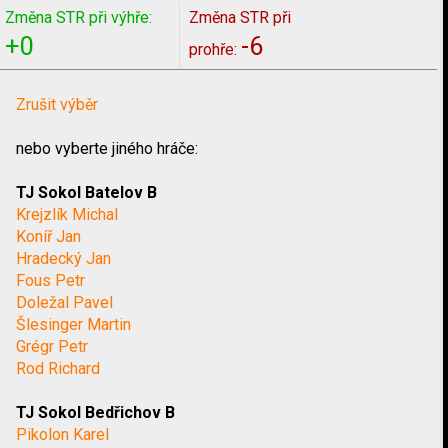
Změna STR při výhře:
Změna STR při
+0
-6
prohře:
Zrušit výběr
nebo vyberte jiného hráče:
TJ Sokol Batelov B
Krejzlík Michal
Koníř Jan
Hradecký Jan
Fous Petr
Doležal Pavel
Šlesinger Martin
Grégr Petr
Rod Richard
TJ Sokol Bedřichov B
Pikolon Karel