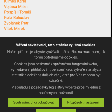
Klimeš Karel
Vejtasa Milan
Pospíšil Tomáš
Fiala Bohuslav
Zvolánek Petr
Vítek Marek
Vážení návštěvníci, tato stránka využívá cookies.
Naším přáním je, abyste využívali naši službu na maximum, a k
tomu potřebujeme cookies.
Cookies jsou nezbytné k správnému fungování webu,
vyhledávání, přihlašování, personifikaci, vytváření analýz a
statistik a celé řadě dalších věcí, které pro Vás mohou být
užitečné.
V souladu s požadavky legislativy vyberte prosím jednu z
nabízených možností.
Souhlasím, chci pokračovat
Přizpůsobit nastavení