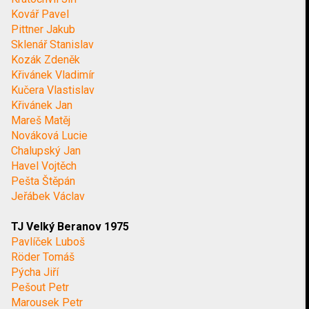
Kovář Pavel
Pittner Jakub
Sklenář Stanislav
Kozák Zdeněk
Křivánek Vladimír
Kučera Vlastislav
Křivánek Jan
Mareš Matěj
Nováková Lucie
Chalupský Jan
Havel Vojtěch
Pešta Štěpán
Jeřábek Václav
TJ Velký Beranov 1975
Pavlíček Luboš
Röder Tomáš
Pýcha Jiří
Pešout Petr
Marousek Petr