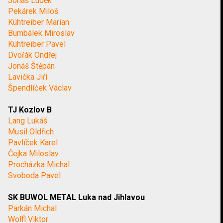
Jonáš Luděk
Pekárek Miloš
Kühtreiber Marian
Bumbálek Miroslav
Kühtreiber Pavel
Dvořák Ondřej
Jonáš Štěpán
Lavička Jiří
Špendlíček Václav
TJ Kozlov B
Lang Lukáš
Musil Oldřich
Pavlíček Karel
Čejka Miloslav
Procházka Michal
Svoboda Pavel
SK BUWOL METAL Luka nad Jihlavou
Parkán Michal
Wolfl Viktor