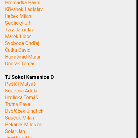
Hromádka Pavol
Křivánek Ladislav
Ileček Milan
Sedlický Jiří
Tvrz Jaroslav
Marek Libor
Svoboda Ondřej
Čutka David
Hamršmíd Martin
Ondrák Tomáš
TJ Sokol Kamenice D
Peštál Matyáš
Kopečná Adéla
Hrdlička Tomáš
Trutna Pavel
Dvořáček Jindřich
Souček Milan
Pekárek Miloš ml.
Solař Jan