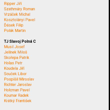
Ripper Jiří
Szathmáry Roman
Vrzáček Michal
Kosztolányi Pavel
Ďásek Filip
Polák Martin
TJ Slavoj Polná C
Musil Josef
Jelínek Miloš
Skořepa Patrik
Holas Petr
Koudela Jiří
Souček Libor
Pospíšil Miroslav
Richter Jaroslav
Holcman Pavel
Koumar Radek
Krátký František