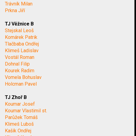
Trávník Milan
Prkna Jiří
TJ Věžnice B
Stejskal Leoš
Komárek Patrik
Tlačbaba Ondřej
Klimeš Ladislav
Vostál Roman
Dohnal Filip
Kourek Radim
Vomela Bohuslav
Holcman Pavel
TJ Zhoř B
Koumar Josef
Koumar Vlastimil st.
Parůžek Tomáš
Klimeš Luboš
Kašík Ondřej