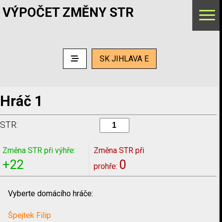
VÝPOČET ZMĚNY STR
SK JIHLAVA E
Hráč 1
STR:
Změna STR při výhře:
Změna STR při
+22
0
prohře:
Vyberte domácího hráče:
Špejtek Filip