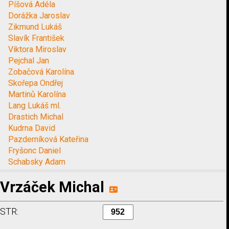
Píšová Adéla
Dorážka Jaroslav
Zikmund Lukáš
Slavík František
Viktora Miroslav
Pejchal Jan
Zobačová Karolína
Skořepa Ondřej
Martinů Karolína
Lang Lukáš ml.
Drastich Michal
Kudrna David
Pazderníková Kateřina
Fryšonc Daniel
Schabsky Adam
Vrzáček Michal
STR: