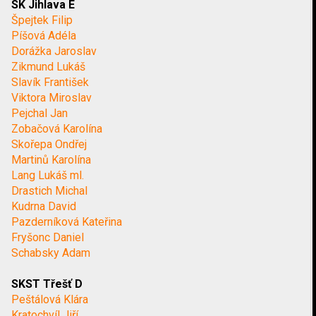
SK Jihlava E
Špejtek Filip
Píšová Adéla
Dorážka Jaroslav
Zikmund Lukáš
Slavík František
Viktora Miroslav
Pejchal Jan
Zobačová Karolína
Skořepa Ondřej
Martinů Karolína
Lang Lukáš ml.
Drastich Michal
Kudrna David
Pazderníková Kateřina
Fryšonc Daniel
Schabsky Adam
SKST Třešť D
Peštálová Klára
Kratochvíl Jiří