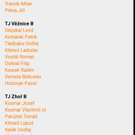
Trávník Milan
Prkna Jiří
TJ Věžnice B
Stejskal Leoš
Komárek Patrik
Tlačbaba Ondřej
Klimeš Ladislav
Vostál Roman
Dohnal Filip
Kourek Radim
Vomela Bohuslav
Holcman Pavel
TJ Zhoř B
Koumar Josef
Koumar Vlastimil st.
Parůžek Tomáš
Klimeš Luboš
Kašík Ondřej