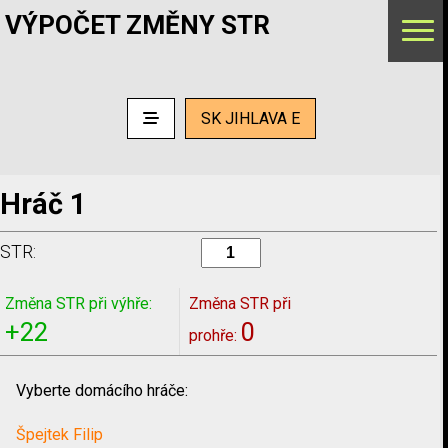
VÝPOČET ZMĚNY STR
SK JIHLAVA E
Hráč 1
STR:
Změna STR při výhře:
Změna STR při
+22
0
prohře:
Vyberte domácího hráče:
Špejtek Filip