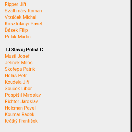
Ripper Jiří
Szathmáry Roman
Vrzáček Michal
Kosztolányi Pavel
Ďásek Filip
Polák Martin
TJ Slavoj Polná C
Musil Josef
Jelínek Miloš
Skořepa Patrik
Holas Petr
Koudela Jiří
Souček Libor
Pospíšil Miroslav
Richter Jaroslav
Holcman Pavel
Koumar Radek
Krátký František