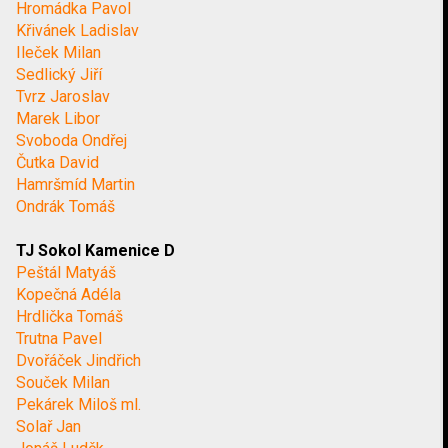
Hromádka Pavol
Křivánek Ladislav
Ileček Milan
Sedlický Jiří
Tvrz Jaroslav
Marek Libor
Svoboda Ondřej
Čutka David
Hamršmíd Martin
Ondrák Tomáš
TJ Sokol Kamenice D
Peštál Matyáš
Kopečná Adéla
Hrdlička Tomáš
Trutna Pavel
Dvořáček Jindřich
Souček Milan
Pekárek Miloš ml.
Solař Jan