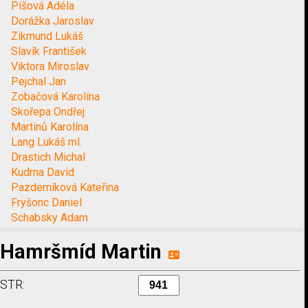
Píšová Adéla
Dorážka Jaroslav
Zikmund Lukáš
Slavík František
Viktora Miroslav
Pejchal Jan
Zobačová Karolína
Skořepa Ondřej
Martinů Karolína
Lang Lukáš ml.
Drastich Michal
Kudrna David
Pazderníková Kateřina
Fryšonc Daniel
Schabsky Adam
Hamršmíd Martin
STR: