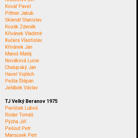
Kovář Pavel
Pittner Jakub
Sklenář Stanislav
Kozák Zdeněk
Křivánek Vladimír
Kučera Vlastislav
Křivánek Jan
Mareš Matěj
Nováková Lucie
Chalupský Jan
Havel Vojtěch
Pešta Štěpán
Jeřábek Václav
TJ Velký Beranov 1975
Pavlíček Luboš
Röder Tomáš
Pýcha Jiří
Pešout Petr
Marousek Petr