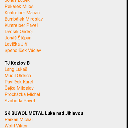
Jonáš Luděk
Pekárek Miloš
Kühtreiber Marian
Bumbálek Miroslav
Kühtreiber Pavel
Dvořák Ondřej
Jonáš Štěpán
Lavička Jiří
Špendlíček Václav
TJ Kozlov B
Lang Lukáš
Musil Oldřich
Pavlíček Karel
Čejka Miloslav
Procházka Michal
Svoboda Pavel
SK BUWOL METAL Luka nad Jihlavou
Parkán Michal
Wolfl Viktor