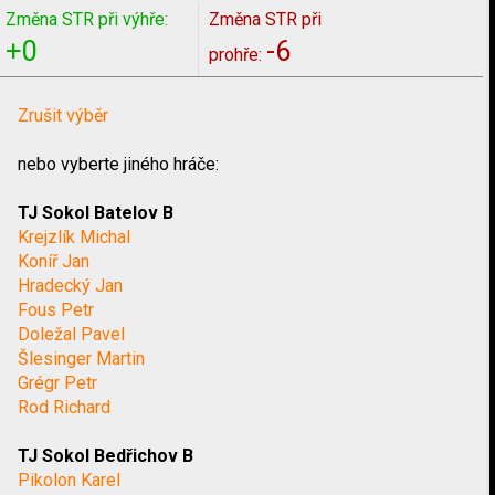
Změna STR při výhře:
Změna STR při
+0
-6
prohře:
Zrušit výběr
nebo vyberte jiného hráče:
TJ Sokol Batelov B
Krejzlík Michal
Koníř Jan
Hradecký Jan
Fous Petr
Doležal Pavel
Šlesinger Martin
Grégr Petr
Rod Richard
TJ Sokol Bedřichov B
Pikolon Karel