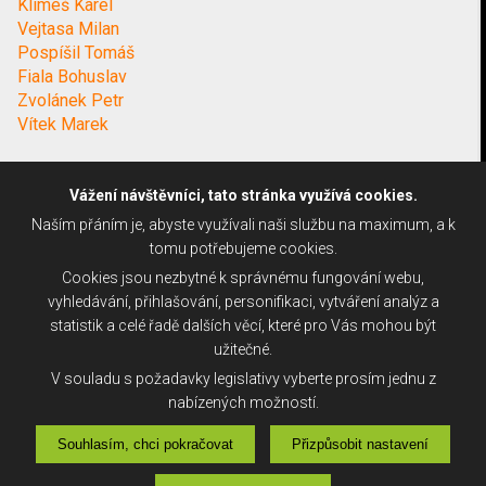
Klimeš Karel
Vejtasa Milan
Pospíšil Tomáš
Fiala Bohuslav
Zvolánek Petr
Vítek Marek
Vážení návštěvníci, tato stránka využívá cookies.
Naším přáním je, abyste využívali naši službu na maximum, a k
tomu potřebujeme cookies.
Cookies jsou nezbytné k správnému fungování webu,
vyhledávání, přihlašování, personifikaci, vytváření analýz a
statistik a celé řadě dalších věcí, které pro Vás mohou být
užitečné.
V souladu s požadavky legislativy vyberte prosím jednu z
nabízených možností.
Souhlasím, chci pokračovat
Přizpůsobit nastavení