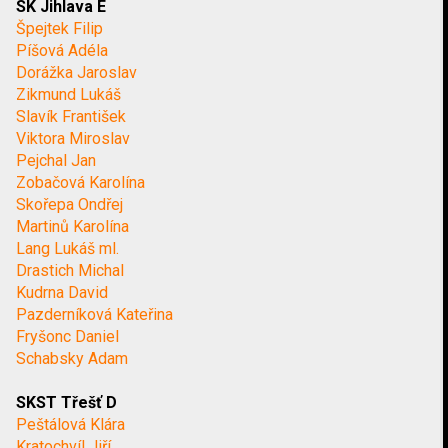
SK Jihlava E
Špejtek Filip
Píšová Adéla
Dorážka Jaroslav
Zikmund Lukáš
Slavík František
Viktora Miroslav
Pejchal Jan
Zobačová Karolína
Skořepa Ondřej
Martinů Karolína
Lang Lukáš ml.
Drastich Michal
Kudrna David
Pazderníková Kateřina
Fryšonc Daniel
Schabsky Adam
SKST Třešť D
Peštálová Klára
Kratochvíl Jiří