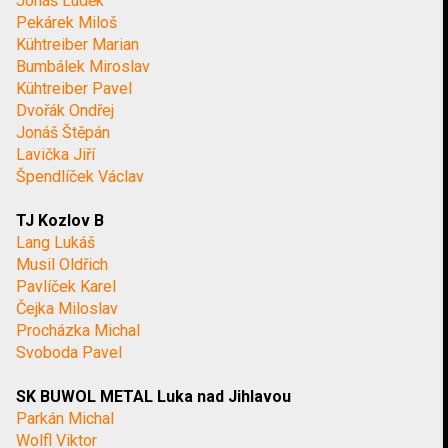
Jonáš Luděk
Pekárek Miloš
Kühtreiber Marian
Bumbálek Miroslav
Kühtreiber Pavel
Dvořák Ondřej
Jonáš Štěpán
Lavička Jiří
Špendlíček Václav
TJ Kozlov B
Lang Lukáš
Musil Oldřich
Pavlíček Karel
Čejka Miloslav
Procházka Michal
Svoboda Pavel
SK BUWOL METAL Luka nad Jihlavou
Parkán Michal
Wolfl Viktor