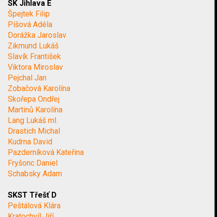
SK Jihlava E
Špejtek Filip
Píšová Adéla
Dorážka Jaroslav
Zikmund Lukáš
Slavík František
Viktora Miroslav
Pejchal Jan
Zobačová Karolína
Skořepa Ondřej
Martinů Karolína
Lang Lukáš ml.
Drastich Michal
Kudrna David
Pazderníková Kateřina
Fryšonc Daniel
Schabsky Adam
SKST Třešť D
Peštálová Klára
Kratochvíl Jiří