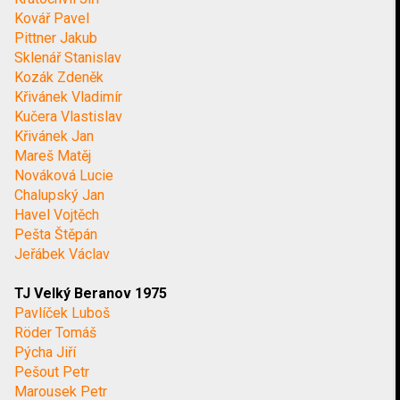
Kovář Pavel
Pittner Jakub
Sklenář Stanislav
Kozák Zdeněk
Křivánek Vladimír
Kučera Vlastislav
Křivánek Jan
Mareš Matěj
Nováková Lucie
Chalupský Jan
Havel Vojtěch
Pešta Štěpán
Jeřábek Václav
TJ Velký Beranov 1975
Pavlíček Luboš
Röder Tomáš
Pýcha Jiří
Pešout Petr
Marousek Petr