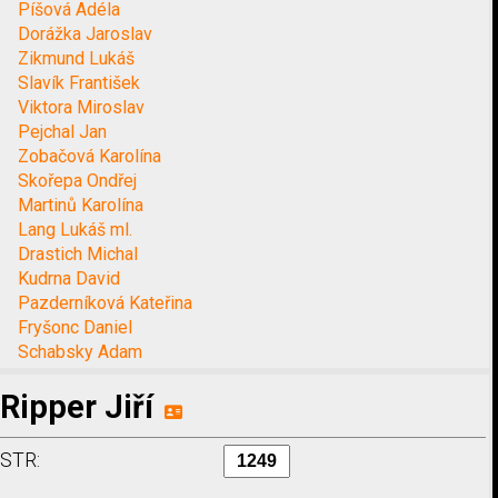
Píšová Adéla
Dorážka Jaroslav
Zikmund Lukáš
Slavík František
Viktora Miroslav
Pejchal Jan
Zobačová Karolína
Skořepa Ondřej
Martinů Karolína
Lang Lukáš ml.
Drastich Michal
Kudrna David
Pazderníková Kateřina
Fryšonc Daniel
Schabsky Adam
Ripper Jiří
STR: