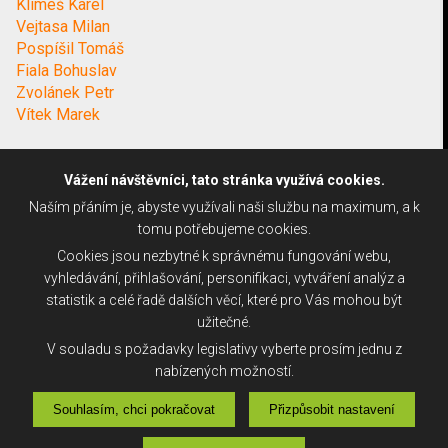
Klimeš Karel
Vejtasa Milan
Pospíšil Tomáš
Fiala Bohuslav
Zvolánek Petr
Vítek Marek
Vážení návštěvníci, tato stránka využívá cookies.
Naším přáním je, abyste využívali naši službu na maximum, a k
tomu potřebujeme cookies.
Cookies jsou nezbytné k správnému fungování webu,
vyhledávání, přihlašování, personifikaci, vytváření analýz a
statistik a celé řadě dalších věcí, které pro Vás mohou být
užitečné.
V souladu s požadavky legislativy vyberte prosím jednu z
nabízených možností.
Souhlasím, chci pokračovat
Přizpůsobit nastavení