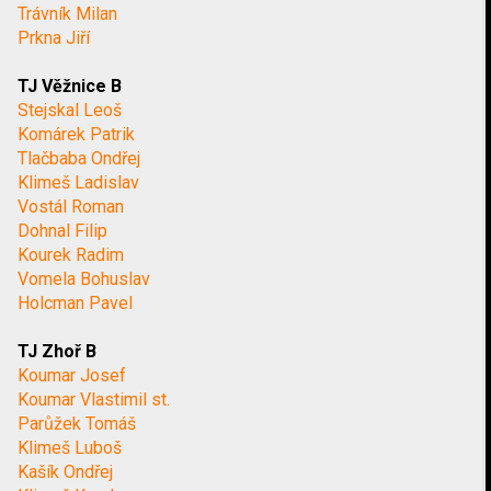
Trávník Milan
Prkna Jiří
TJ Věžnice B
Stejskal Leoš
Komárek Patrik
Tlačbaba Ondřej
Klimeš Ladislav
Vostál Roman
Dohnal Filip
Kourek Radim
Vomela Bohuslav
Holcman Pavel
TJ Zhoř B
Koumar Josef
Koumar Vlastimil st.
Parůžek Tomáš
Klimeš Luboš
Kašík Ondřej