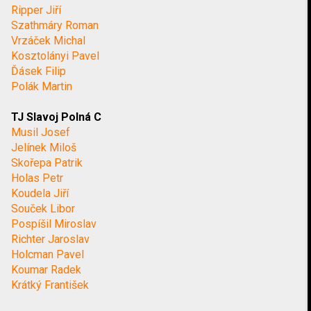
Ripper Jiří
Szathmáry Roman
Vrzáček Michal
Kosztolányi Pavel
Ďásek Filip
Polák Martin
TJ Slavoj Polná C
Musil Josef
Jelínek Miloš
Skořepa Patrik
Holas Petr
Koudela Jiří
Souček Libor
Pospíšil Miroslav
Richter Jaroslav
Holcman Pavel
Koumar Radek
Krátký František