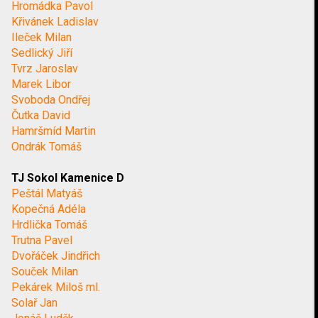
Hromádka Pavol
Křivánek Ladislav
Ileček Milan
Sedlický Jiří
Tvrz Jaroslav
Marek Libor
Svoboda Ondřej
Čutka David
Hamršmíd Martin
Ondrák Tomáš
TJ Sokol Kamenice D
Peštál Matyáš
Kopečná Adéla
Hrdlička Tomáš
Trutna Pavel
Dvořáček Jindřich
Souček Milan
Pekárek Miloš ml.
Solař Jan