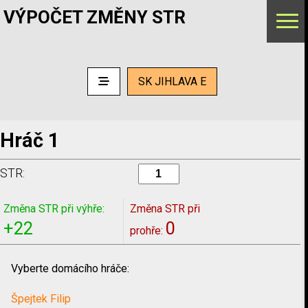
VÝPOČET ZMĚNY STR
SK JIHLAVA E
Hráč 1
STR:
Změna STR při výhře:
Změna STR při
+22
0
prohře:
Vyberte domácího hráče:
Špejtek Filip