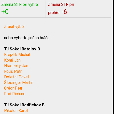
Změna STR při výhře:
Změna STR při
+0
-6
prohře:
Zrušit výběr
nebo vyberte jiného hráče:
TJ Sokol Batelov B
Krejzlík Michal
Koníř Jan
Hradecký Jan
Fous Petr
Doležal Pavel
Šlesinger Martin
Grégr Petr
Rod Richard
TJ Sokol Bedřichov B
Pikolon Karel