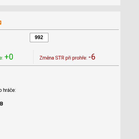
+0
-6
e:
Změna STR při prohře:
o hráče:
 B