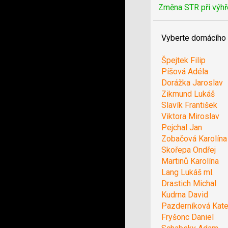
Změna STR při výhř
Vyberte domácího 
Špejtek Filip
Píšová Adéla
Dorážka Jaroslav
Zikmund Lukáš
Slavík František
Viktora Miroslav
Pejchal Jan
Zobačová Karolína
Skořepa Ondřej
Martinů Karolína
Lang Lukáš ml.
Drastich Michal
Kudrna David
Pazderníková Kate
Fryšonc Daniel