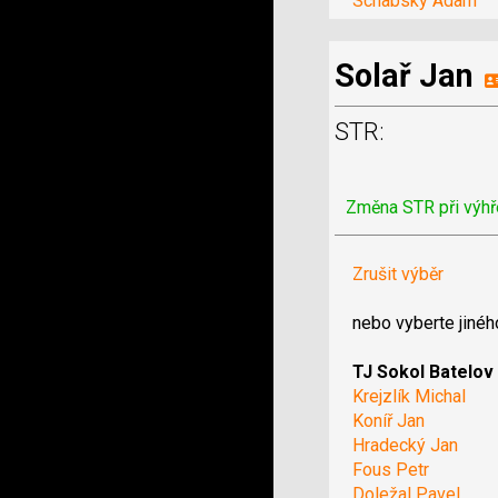
Schabsky Adam
Solař Jan
STR:
Změna STR při výhř
Zrušit výběr
nebo vyberte jinéh
TJ Sokol Batelov
Krejzlík Michal
Koníř Jan
Hradecký Jan
Fous Petr
Doležal Pavel