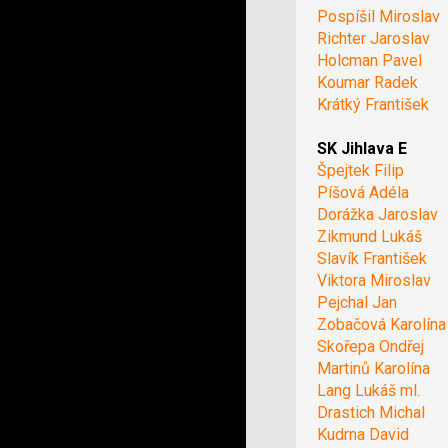
Pospíšil Miroslav
Richter Jaroslav
Holcman Pavel
Koumar Radek
Krátký František
SK Jihlava E
Špejtek Filip
Píšová Adéla
Dorážka Jaroslav
Zikmund Lukáš
Slavík František
Viktora Miroslav
Pejchal Jan
Zobačová Karolína
Skořepa Ondřej
Martinů Karolína
Lang Lukáš ml.
Drastich Michal
Kudrna David