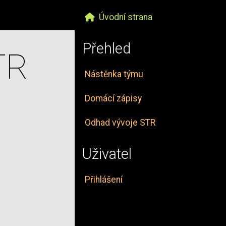
Úvodní strana
Přehled
TR
Nástěnka týmu
Domácí zápisy
Odhad vývoje STR
Uživatel
Přihlášení