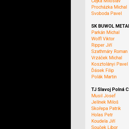
Čejka Miloslav
Procházka Michal
Svoboda Pavel
SK BUWOL METAL 
Parkán Michal
Wolfl Viktor
Ripper Jiří
Szathmáry Roman
Vrzáček Michal
Kosztolányi Pavel
Ďásek Filip
Polák Martin
TJ Slavoj Polná C
Musil Josef
Jelínek Miloš
Skořepa Patrik
Holas Petr
Koudela Jiří
Souček Libor