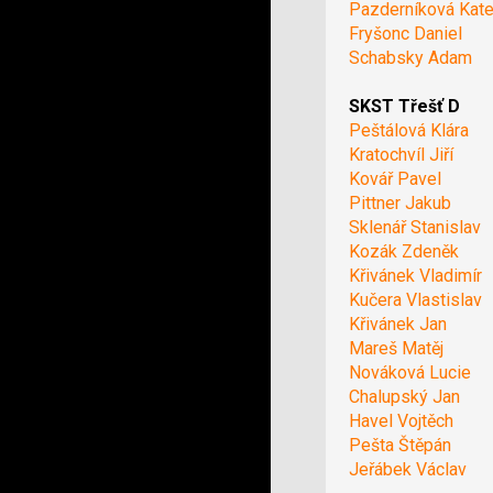
Pazderníková Kate
Fryšonc Daniel
Schabsky Adam
SKST Třešť D
Peštálová Klára
Kratochvíl Jiří
Kovář Pavel
Pittner Jakub
Sklenář Stanislav
Kozák Zdeněk
Křivánek Vladimír
Kučera Vlastislav
Křivánek Jan
Mareš Matěj
Nováková Lucie
Chalupský Jan
Havel Vojtěch
Pešta Štěpán
Jeřábek Václav