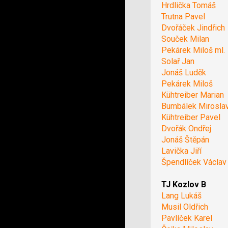
Hrdlička Tomáš
Trutna Pavel
Dvořáček Jindřich
Souček Milan
Pekárek Miloš ml.
Solař Jan
Jonáš Luděk
Pekárek Miloš
Kühtreiber Marian
Bumbálek Mirosla
Kühtreiber Pavel
Dvořák Ondřej
Jonáš Štěpán
Lavička Jiří
Špendlíček Václav
TJ Kozlov B
Lang Lukáš
Musil Oldřich
Pavlíček Karel