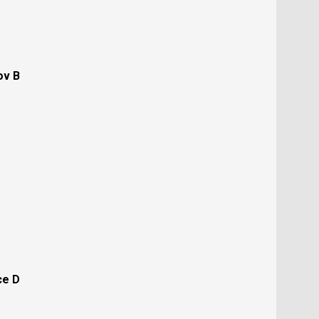
ov B
ce D