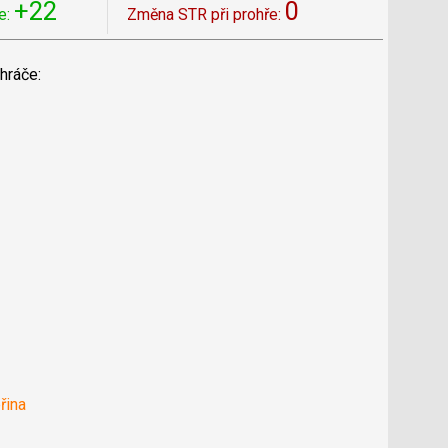
+22
0
e:
Změna STR při prohře:
hráče:
řina