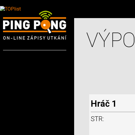
VÝPO
Hráč 1
STR: