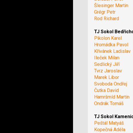
Šlesinger Martin
Grégr Petr
Rod Richard
TJ Sokol Bedřich
Pikolon Karel
Hromádka Pavol
Křivánek Ladislav
Ileček Milan
Sedlický Jiří
Tvrz Jaroslav
Marek Libor
Svoboda Ondřej
Čutka David
Hamršmíd Martin
Ondrák Tomáš
TJ Sokol Kameni
Peštál Matyáš
Kopečná Adéla