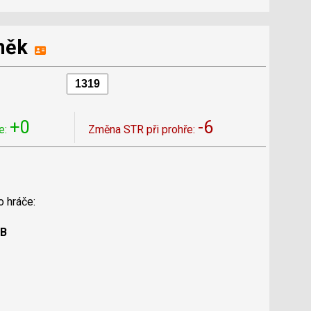
něk
+0
-6
e:
Změna STR při prohře:
o hráče:
 B