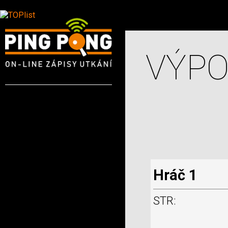
VÝPO
Hráč 1
STR: