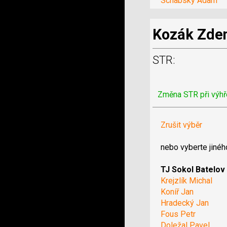
Schabsky Adam
Kozák Zde
STR:
Změna STR při výhř
Zrušit výběr
nebo vyberte jinéh
TJ Sokol Batelov
Krejzlík Michal
Koníř Jan
Hradecký Jan
Fous Petr
Doležal Pavel