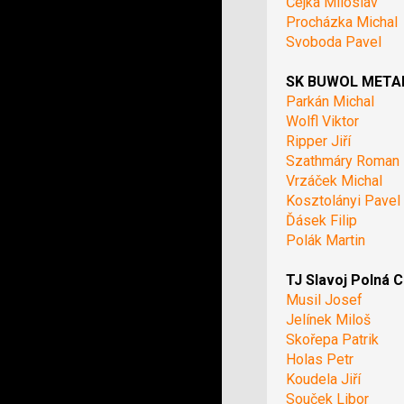
Čejka Miloslav
Procházka Michal
Svoboda Pavel
SK BUWOL METAL 
Parkán Michal
Wolfl Viktor
Ripper Jiří
Szathmáry Roman
Vrzáček Michal
Kosztolányi Pavel
Ďásek Filip
Polák Martin
TJ Slavoj Polná C
Musil Josef
Jelínek Miloš
Skořepa Patrik
Holas Petr
Koudela Jiří
Souček Libor