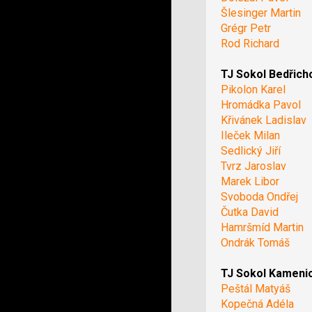
Šlesinger Martin
Grégr Petr
Rod Richard
TJ Sokol Bedřich
Pikolon Karel
Hromádka Pavol
Křivánek Ladislav
Ileček Milan
Sedlický Jiří
Tvrz Jaroslav
Marek Libor
Svoboda Ondřej
Čutka David
Hamršmíd Martin
Ondrák Tomáš
TJ Sokol Kameni
Peštál Matyáš
Kopečná Adéla