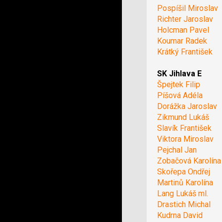
Pospíšil Miroslav
Richter Jaroslav
Holcman Pavel
Koumar Radek
Krátký František
SK Jihlava E
Špejtek Filip
Píšová Adéla
Dorážka Jaroslav
Zikmund Lukáš
Slavík František
Viktora Miroslav
Pejchal Jan
Zobačová Karolína
Skořepa Ondřej
Martinů Karolína
Lang Lukáš ml.
Drastich Michal
Kudrna David