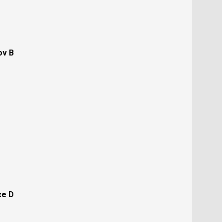
ov B
ce D