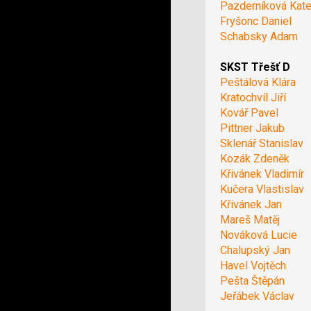
Pazderníková Kate
Fryšonc Daniel
Schabsky Adam
SKST Třešť D
Peštálová Klára
Kratochvíl Jiří
Kovář Pavel
Pittner Jakub
Sklenář Stanislav
Kozák Zdeněk
Křivánek Vladimír
Kučera Vlastislav
Křivánek Jan
Mareš Matěj
Nováková Lucie
Chalupský Jan
Havel Vojtěch
Pešta Štěpán
Jeřábek Václav