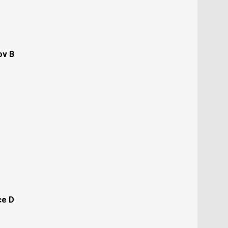
ov B
ce D