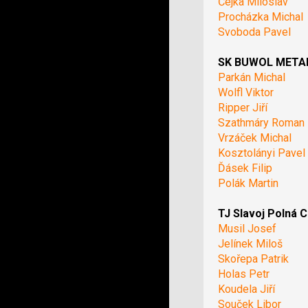
Čejka Miloslav
Procházka Michal
Svoboda Pavel
SK BUWOL METAL 
Parkán Michal
Wolfl Viktor
Ripper Jiří
Szathmáry Roman
Vrzáček Michal
Kosztolányi Pavel
Ďásek Filip
Polák Martin
TJ Slavoj Polná C
Musil Josef
Jelínek Miloš
Skořepa Patrik
Holas Petr
Koudela Jiří
Souček Libor