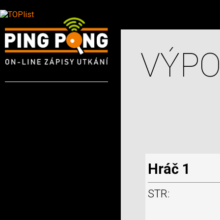
VÝPO
Hráč 1
STR: