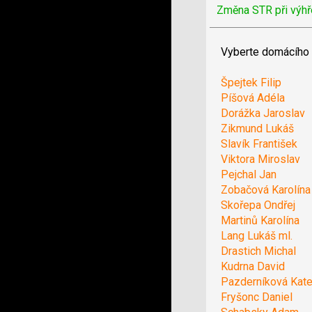
Změna STR při výhř
Vyberte domácího 
Špejtek Filip
Píšová Adéla
Dorážka Jaroslav
Zikmund Lukáš
Slavík František
Viktora Miroslav
Pejchal Jan
Zobačová Karolína
Skořepa Ondřej
Martinů Karolína
Lang Lukáš ml.
Drastich Michal
Kudrna David
Pazderníková Kate
Fryšonc Daniel