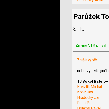
Schabsky Adam
Parůžek T
STR:
Změna STR při výhř
Zrušit výběr
nebo vyberte jinéh
TJ Sokol Batelov
Krejzlík Michal
Koníř Jan
Hradecký Jan
Fous Petr
Doležal Pavel