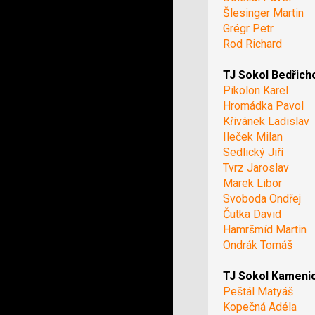
Šlesinger Martin
Grégr Petr
Rod Richard
TJ Sokol Bedřich
Pikolon Karel
Hromádka Pavol
Křivánek Ladislav
Ileček Milan
Sedlický Jiří
Tvrz Jaroslav
Marek Libor
Svoboda Ondřej
Čutka David
Hamršmíd Martin
Ondrák Tomáš
TJ Sokol Kameni
Peštál Matyáš
Kopečná Adéla