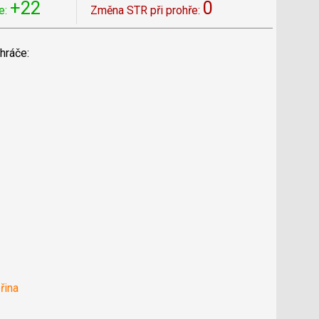
+22
0
e:
Změna STR při prohře:
hráče:
řina