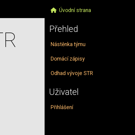
Úvodní strana
Přehled
TR
Nástěnka týmu
Domácí zápisy
Odhad vývoje STR
Uživatel
Přihlášení