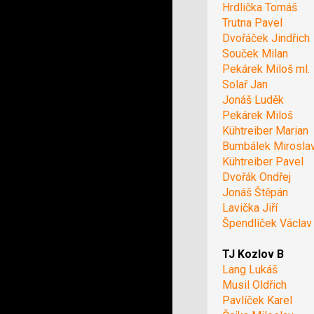
Hrdlička Tomáš
Trutna Pavel
Dvořáček Jindřich
Souček Milan
Pekárek Miloš ml.
Solař Jan
Jonáš Luděk
Pekárek Miloš
Kühtreiber Marian
Bumbálek Mirosla
Kühtreiber Pavel
Dvořák Ondřej
Jonáš Štěpán
Lavička Jiří
Špendlíček Václav
TJ Kozlov B
Lang Lukáš
Musil Oldřich
Pavlíček Karel