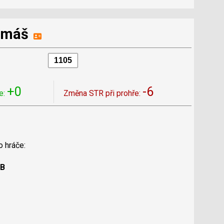
omáš
+0
-6
e:
Změna STR při prohře:
o hráče:
 B