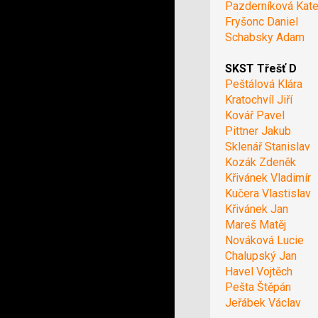
Pazderníková Kate
Fryšonc Daniel
Schabsky Adam
SKST Třešť D
Peštálová Klára
Kratochvíl Jiří
Kovář Pavel
Pittner Jakub
Sklenář Stanislav
Kozák Zdeněk
Křivánek Vladimír
Kučera Vlastislav
Křivánek Jan
Mareš Matěj
Nováková Lucie
Chalupský Jan
Havel Vojtěch
Pešta Štěpán
Jeřábek Václav