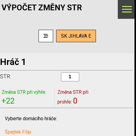
VÝPOČET ZMĚNY STR
SK JIHLAVA E
Hráč 1
STR:
Změna STR při výhře:
Změna STR při
+22
0
prohře:
Vyberte domácího hráče:
Špejtek Filip