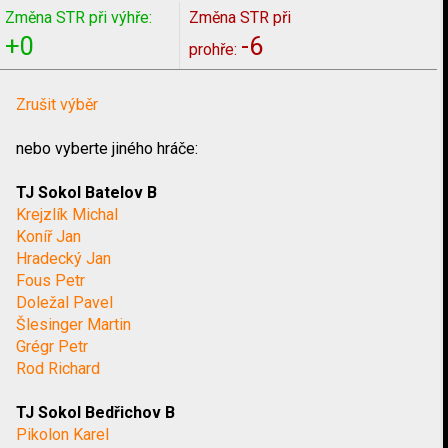
Změna STR při výhře:
Změna STR při
+0
-6
prohře:
Zrušit výběr
nebo vyberte jiného hráče:
TJ Sokol Batelov B
Krejzlík Michal
Koníř Jan
Hradecký Jan
Fous Petr
Doležal Pavel
Šlesinger Martin
Grégr Petr
Rod Richard
TJ Sokol Bedřichov B
Pikolon Karel