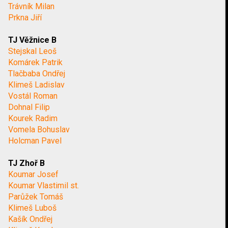
Trávník Milan
Prkna Jiří
TJ Věžnice B
Stejskal Leoš
Komárek Patrik
Tlačbaba Ondřej
Klimeš Ladislav
Vostál Roman
Dohnal Filip
Kourek Radim
Vomela Bohuslav
Holcman Pavel
TJ Zhoř B
Koumar Josef
Koumar Vlastimil st.
Parůžek Tomáš
Klimeš Luboš
Kašík Ondřej