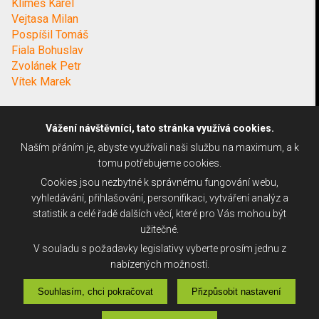
Klimeš Karel
Vejtasa Milan
Pospíšil Tomáš
Fiala Bohuslav
Zvolánek Petr
Vítek Marek
Vážení návštěvníci, tato stránka využívá cookies.
Naším přáním je, abyste využívali naši službu na maximum, a k
tomu potřebujeme cookies.
Cookies jsou nezbytné k správnému fungování webu,
vyhledávání, přihlašování, personifikaci, vytváření analýz a
statistik a celé řadě dalších věcí, které pro Vás mohou být
užitečné.
V souladu s požadavky legislativy vyberte prosím jednu z
nabízených možností.
Souhlasím, chci pokračovat
Přizpůsobit nastavení