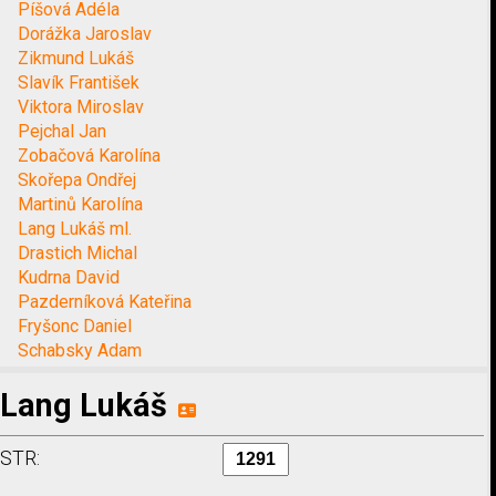
Píšová Adéla
Dorážka Jaroslav
Zikmund Lukáš
Slavík František
Viktora Miroslav
Pejchal Jan
Zobačová Karolína
Skořepa Ondřej
Martinů Karolína
Lang Lukáš ml.
Drastich Michal
Kudrna David
Pazderníková Kateřina
Fryšonc Daniel
Schabsky Adam
Lang Lukáš
STR: