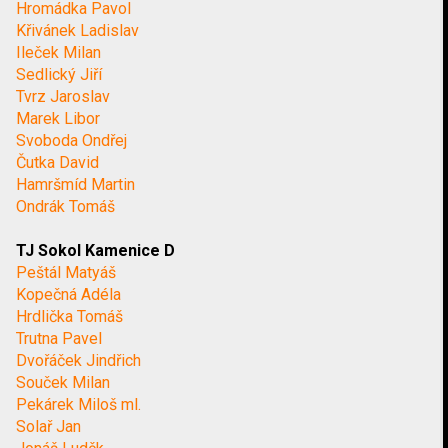
Hromádka Pavol
Křivánek Ladislav
Ileček Milan
Sedlický Jiří
Tvrz Jaroslav
Marek Libor
Svoboda Ondřej
Čutka David
Hamršmíd Martin
Ondrák Tomáš
TJ Sokol Kamenice D
Peštál Matyáš
Kopečná Adéla
Hrdlička Tomáš
Trutna Pavel
Dvořáček Jindřich
Souček Milan
Pekárek Miloš ml.
Solař Jan