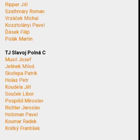
Ripper Jiří
Szathmáry Roman
Vrzáček Michal
Kosztolányi Pavel
Ďásek Filip
Polák Martin
TJ Slavoj Polná C
Musil Josef
Jelínek Miloš
Skořepa Patrik
Holas Petr
Koudela Jiří
Souček Libor
Pospíšil Miroslav
Richter Jaroslav
Holcman Pavel
Koumar Radek
Krátký František