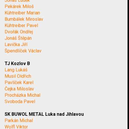
Jonáš Luděk
Pekárek Miloš
Kühtreiber Marian
Bumbálek Miroslav
Kühtreiber Pavel
Dvořák Ondřej
Jonáš Štěpán
Lavička Jiří
Špendlíček Václav
TJ Kozlov B
Lang Lukáš
Musil Oldřich
Pavlíček Karel
Čejka Miloslav
Procházka Michal
Svoboda Pavel
SK BUWOL METAL Luka nad Jihlavou
Parkán Michal
Wolfl Viktor