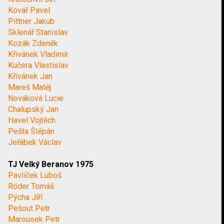
Kovář Pavel
Pittner Jakub
Sklenář Stanislav
Kozák Zdeněk
Křivánek Vladimír
Kučera Vlastislav
Křivánek Jan
Mareš Matěj
Nováková Lucie
Chalupský Jan
Havel Vojtěch
Pešta Štěpán
Jeřábek Václav
TJ Velký Beranov 1975
Pavlíček Luboš
Röder Tomáš
Pýcha Jiří
Pešout Petr
Marousek Petr