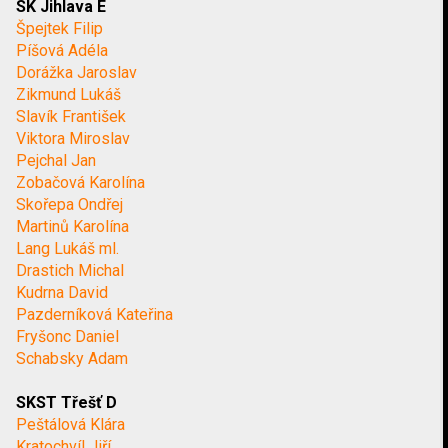
SK Jihlava E
Špejtek Filip
Píšová Adéla
Dorážka Jaroslav
Zikmund Lukáš
Slavík František
Viktora Miroslav
Pejchal Jan
Zobačová Karolína
Skořepa Ondřej
Martinů Karolína
Lang Lukáš ml.
Drastich Michal
Kudrna David
Pazderníková Kateřina
Fryšonc Daniel
Schabsky Adam
SKST Třešť D
Peštálová Klára
Kratochvíl Jiří