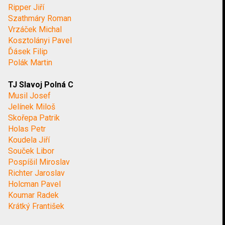
Ripper Jiří
Szathmáry Roman
Vrzáček Michal
Kosztolányi Pavel
Ďásek Filip
Polák Martin
TJ Slavoj Polná C
Musil Josef
Jelínek Miloš
Skořepa Patrik
Holas Petr
Koudela Jiří
Souček Libor
Pospíšil Miroslav
Richter Jaroslav
Holcman Pavel
Koumar Radek
Krátký František