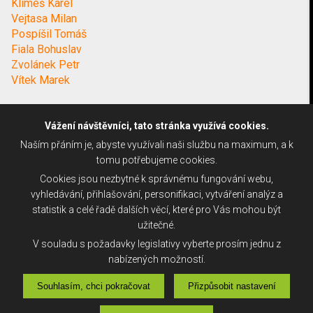
Klimeš Karel
Vejtasa Milan
Pospíšil Tomáš
Fiala Bohuslav
Zvolánek Petr
Vítek Marek
Vážení návštěvníci, tato stránka využívá cookies.
Naším přáním je, abyste využívali naši službu na maximum, a k
tomu potřebujeme cookies.
Cookies jsou nezbytné k správnému fungování webu,
vyhledávání, přihlašování, personifikaci, vytváření analýz a
statistik a celé řadě dalších věcí, které pro Vás mohou být
užitečné.
V souladu s požadavky legislativy vyberte prosím jednu z
nabízených možností.
Souhlasím, chci pokračovat
Přizpůsobit nastavení