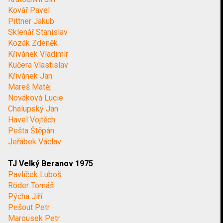
Kovář Pavel
Pittner Jakub
Sklenář Stanislav
Kozák Zdeněk
Křivánek Vladimír
Kučera Vlastislav
Křivánek Jan
Mareš Matěj
Nováková Lucie
Chalupský Jan
Havel Vojtěch
Pešta Štěpán
Jeřábek Václav
TJ Velký Beranov 1975
Pavlíček Luboš
Röder Tomáš
Pýcha Jiří
Pešout Petr
Marousek Petr