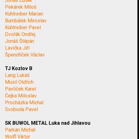
Jonáš Luděk
Pekárek Miloš
Kühtreiber Marian
Bumbálek Miroslav
Kühtreiber Pavel
Dvořák Ondřej
Jonáš Štěpán
Lavička Jiří
Špendlíček Václav
TJ Kozlov B
Lang Lukáš
Musil Oldřich
Pavlíček Karel
Čejka Miloslav
Procházka Michal
Svoboda Pavel
SK BUWOL METAL Luka nad Jihlavou
Parkán Michal
Wolfl Viktor