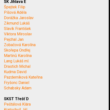
SK Jihlava E
Špejtek Filip
Píšová Adéla
Dorážka Jaroslav
Zikmund Lukáš
Slavík František
Viktora Miroslav
Pejchal Jan
Zobačová Karolína
Skořepa Ondřej
Martinů Karolína
Lang Lukáš ml.
Drastich Michal
Kudrna David
Pazderníková Kateřina
Fryšonc Daniel
Schabsky Adam
SKST Třešť D
Peštálová Klára
Kratochvíl Jiří