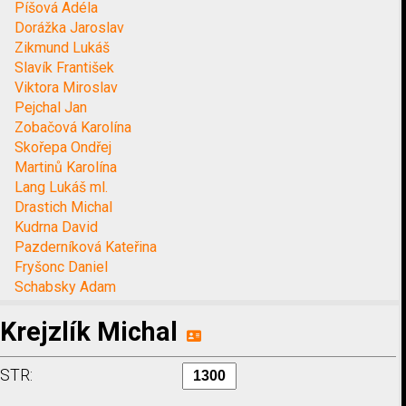
Píšová Adéla
Dorážka Jaroslav
Zikmund Lukáš
Slavík František
Viktora Miroslav
Pejchal Jan
Zobačová Karolína
Skořepa Ondřej
Martinů Karolína
Lang Lukáš ml.
Drastich Michal
Kudrna David
Pazderníková Kateřina
Fryšonc Daniel
Schabsky Adam
Krejzlík Michal
STR: