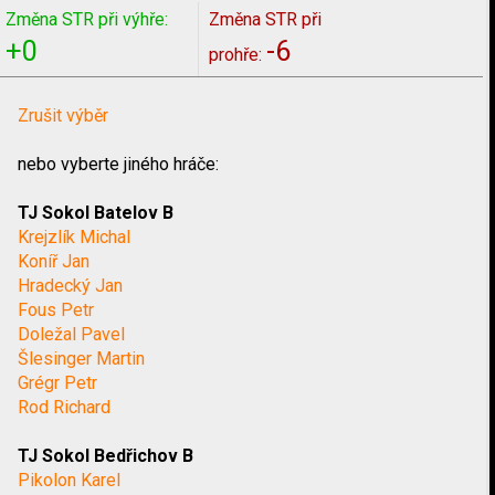
Změna STR při výhře:
Změna STR při
+0
-6
prohře:
Zrušit výběr
nebo vyberte jiného hráče:
TJ Sokol Batelov B
Krejzlík Michal
Koníř Jan
Hradecký Jan
Fous Petr
Doležal Pavel
Šlesinger Martin
Grégr Petr
Rod Richard
TJ Sokol Bedřichov B
Pikolon Karel