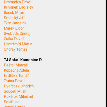
Hromádka Pavol
Křivánek Ladislav
Ileček Milan
Sedlický Jiří
Tvrz Jaroslav
Marek Libor
Svoboda Ondřej
Čutka David
Hamršmíd Martin
Ondrák Tomáš
TJ Sokol Kamenice D
Peštál Matyáš
Kopečná Adéla
Hrdlička Tomáš
Trutna Pavel
Dvořáček Jindřich
Souček Milan
Pekárek Miloš ml.
Solař Jan