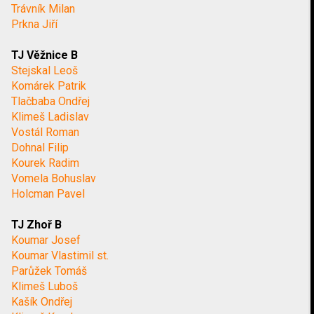
Trávník Milan
Prkna Jiří
TJ Věžnice B
Stejskal Leoš
Komárek Patrik
Tlačbaba Ondřej
Klimeš Ladislav
Vostál Roman
Dohnal Filip
Kourek Radim
Vomela Bohuslav
Holcman Pavel
TJ Zhoř B
Koumar Josef
Koumar Vlastimil st.
Parůžek Tomáš
Klimeš Luboš
Kašík Ondřej