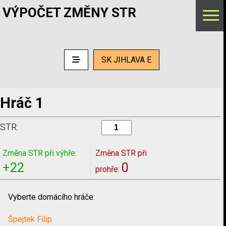
VÝPOČET ZMĚNY STR
SK JIHLAVA E
Hráč 1
STR:
Změna STR při výhře:
Změna STR při
+22
0
prohře:
Vyberte domácího hráče:
Špejtek Filip