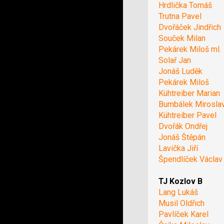
Hrdlička Tomáš
Trutna Pavel
Dvořáček Jindřich
Souček Milan
Pekárek Miloš ml.
Solař Jan
Jonáš Luděk
Pekárek Miloš
Kühtreiber Marian
Bumbálek Mirosla
Kühtreiber Pavel
Dvořák Ondřej
Jonáš Štěpán
Lavička Jiří
Špendlíček Václav
TJ Kozlov B
Lang Lukáš
Musil Oldřich
Pavlíček Karel