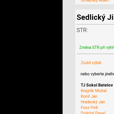
Schabsky Adam
Sedlický Ji
STR:
Změna STR při výhř
Zrušit výběr
nebo vyberte jinéh
TJ Sokol Batelov
Krejzlík Michal
Koníř Jan
Hradecký Jan
Fous Petr
Doležal Pavel