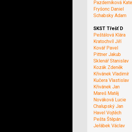
Pazderníková Kate
Fryšonc Daniel
Schabsky Adam
SKST Třešť D
Peštálová Klára
Kratochvíl Jiří
Kovář Pavel
Pittner Jakub
Sklenář Stanislav
Kozák Zdeněk
Křivánek Vladimír
Kučera Vlastislav
Křivánek Jan
Mareš Matěj
Nováková Lucie
Chalupský Jan
Havel Vojtěch
Pešta Štěpán
Jeřábek Václav