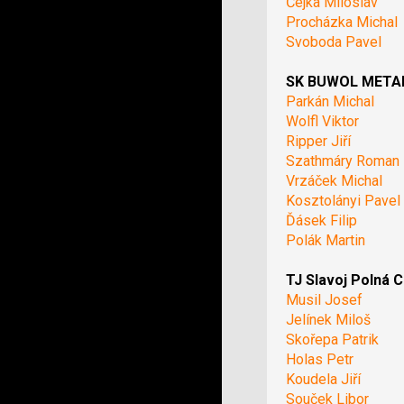
Čejka Miloslav
Procházka Michal
Svoboda Pavel
SK BUWOL METAL 
Parkán Michal
Wolfl Viktor
Ripper Jiří
Szathmáry Roman
Vrzáček Michal
Kosztolányi Pavel
Ďásek Filip
Polák Martin
TJ Slavoj Polná C
Musil Josef
Jelínek Miloš
Skořepa Patrik
Holas Petr
Koudela Jiří
Souček Libor