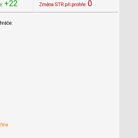
+22
0
e:
Změna STR při prohře:
hráče:
řina