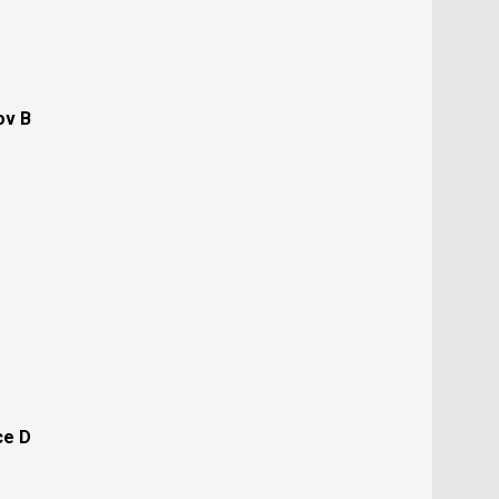
ov B
ce D