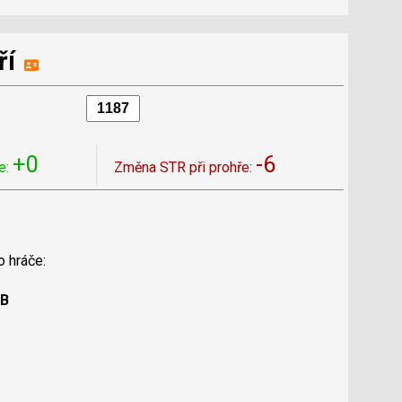
ří
+0
-6
e:
Změna STR při prohře:
o hráče:
 B