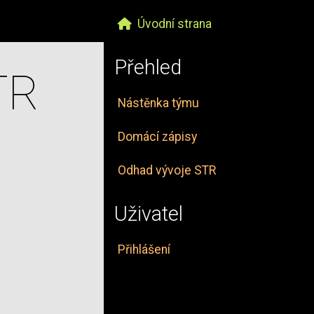
Úvodní strana
Přehled
TR
Nástěnka týmu
Domácí zápisy
Odhad vývoje STR
Uživatel
Přihlášení