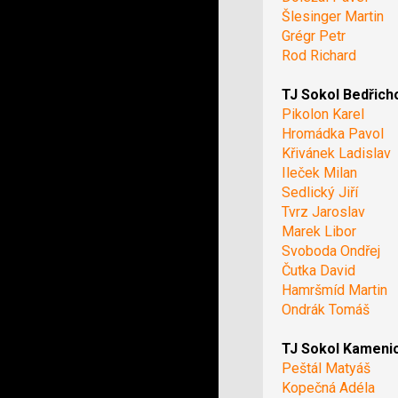
Šlesinger Martin
Grégr Petr
Rod Richard
TJ Sokol Bedřich
Pikolon Karel
Hromádka Pavol
Křivánek Ladislav
Ileček Milan
Sedlický Jiří
Tvrz Jaroslav
Marek Libor
Svoboda Ondřej
Čutka David
Hamršmíd Martin
Ondrák Tomáš
TJ Sokol Kameni
Peštál Matyáš
Kopečná Adéla