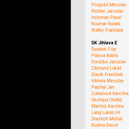
Pospíšil Miroslav
Richter Jaroslav
Holcman Pavel
Koumar Radek
Krátký František
SK Jihlava E
Špejtek Filip
Píšová Adéla
Dorážka Jaroslav
Zikmund Lukáš
Slavík František
Viktora Miroslav
Pejchal Jan
Zobačová Karolína
Skořepa Ondřej
Martinů Karolína
Lang Lukáš ml.
Drastich Michal
Kudrna David