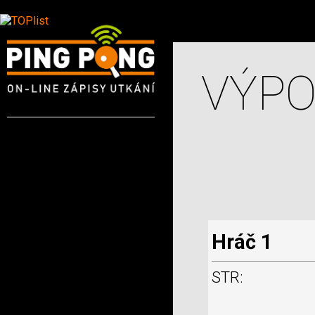
VÝPO
Hráč 1
STR: