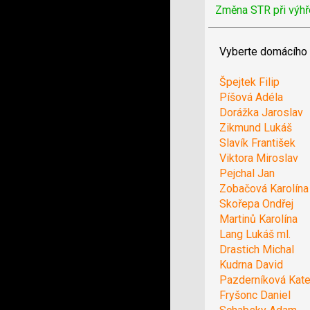
Změna STR při výhř
Vyberte domácího 
Špejtek Filip
Píšová Adéla
Dorážka Jaroslav
Zikmund Lukáš
Slavík František
Viktora Miroslav
Pejchal Jan
Zobačová Karolína
Skořepa Ondřej
Martinů Karolína
Lang Lukáš ml.
Drastich Michal
Kudrna David
Pazderníková Kate
Fryšonc Daniel