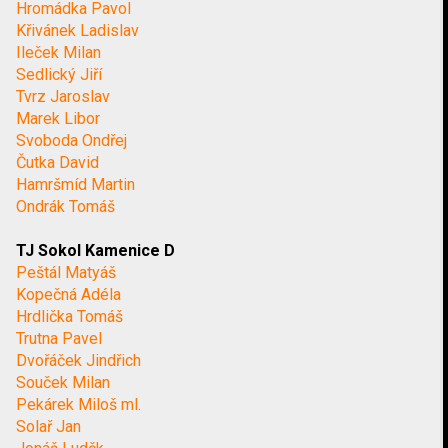
Hromádka Pavol
Křivánek Ladislav
Ileček Milan
Sedlický Jiří
Tvrz Jaroslav
Marek Libor
Svoboda Ondřej
Čutka David
Hamršmíd Martin
Ondrák Tomáš
TJ Sokol Kamenice D
Peštál Matyáš
Kopečná Adéla
Hrdlička Tomáš
Trutna Pavel
Dvořáček Jindřich
Souček Milan
Pekárek Miloš ml.
Solař Jan