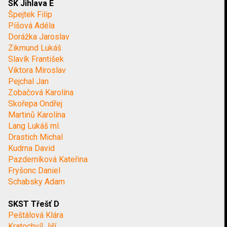
SK Jihlava E
Špejtek Filip
Píšová Adéla
Dorážka Jaroslav
Zikmund Lukáš
Slavík František
Viktora Miroslav
Pejchal Jan
Zobačová Karolína
Skořepa Ondřej
Martinů Karolína
Lang Lukáš ml.
Drastich Michal
Kudrna David
Pazderníková Kateřina
Fryšonc Daniel
Schabsky Adam
SKST Třešť D
Peštálová Klára
Kratochvíl Jiří