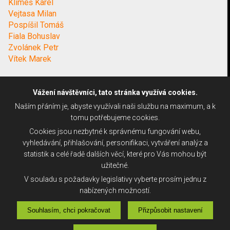
Klimeš Karel
Vejtasa Milan
Pospíšil Tomáš
Fiala Bohuslav
Zvolánek Petr
Vítek Marek
Vážení návštěvníci, tato stránka využívá cookies.
Naším přáním je, abyste využívali naši službu na maximum, a k
tomu potřebujeme cookies.
Cookies jsou nezbytné k správnému fungování webu,
vyhledávání, přihlašování, personifikaci, vytváření analýz a
statistik a celé řadě dalších věcí, které pro Vás mohou být
užitečné.
V souladu s požadavky legislativy vyberte prosím jednu z
nabízených možností.
Souhlasím, chci pokračovat
Přizpůsobit nastavení