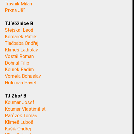
Trávník Milan
Prkna Jiří
TJ Věžnice B
Stejskal Leoš
Komárek Patrik
Tlačbaba Ondřej
Klimeš Ladislav
Vostál Roman
Dohnal Filip
Kourek Radim
Vomela Bohuslav
Holcman Pavel
TJ Zhoř B
Koumar Josef
Koumar Vlastimil st.
Parůžek Tomáš
Klimeš Luboš
Kašík Ondřej