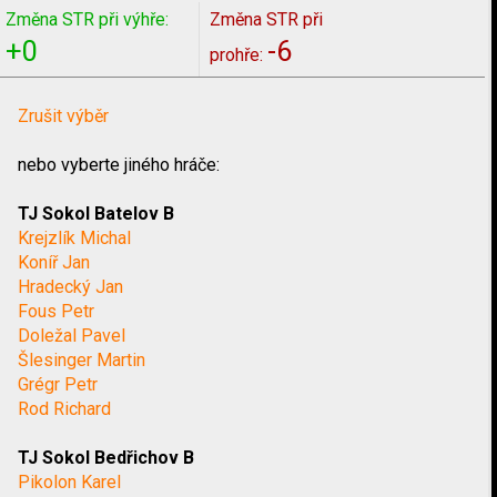
Změna STR při výhře:
Změna STR při
+0
-6
prohře:
Zrušit výběr
nebo vyberte jiného hráče:
TJ Sokol Batelov B
Krejzlík Michal
Koníř Jan
Hradecký Jan
Fous Petr
Doležal Pavel
Šlesinger Martin
Grégr Petr
Rod Richard
TJ Sokol Bedřichov B
Pikolon Karel