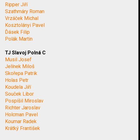
Ripper Jiří
Szathmáry Roman
Vrzáček Michal
Kosztolányi Pavel
Ďásek Filip
Polák Martin
TJ Slavoj Polná C
Musil Josef
Jelínek Miloš
Skořepa Patrik
Holas Petr
Koudela Jiří
Souček Libor
Pospíšil Miroslav
Richter Jaroslav
Holcman Pavel
Koumar Radek
Krátký František