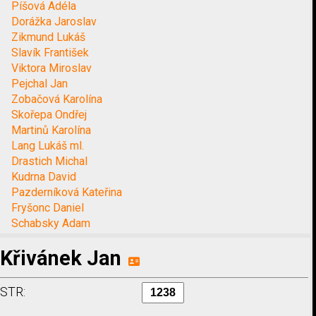
Píšová Adéla
Dorážka Jaroslav
Zikmund Lukáš
Slavík František
Viktora Miroslav
Pejchal Jan
Zobačová Karolína
Skořepa Ondřej
Martinů Karolína
Lang Lukáš ml.
Drastich Michal
Kudrna David
Pazderníková Kateřina
Fryšonc Daniel
Schabsky Adam
Křivánek Jan
STR: