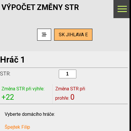
VÝPOČET ZMĚNY STR
SK JIHLAVA E
Hráč 1
STR:
Změna STR při výhře:
Změna STR při
+22
0
prohře:
Vyberte domácího hráče:
Špejtek Filip