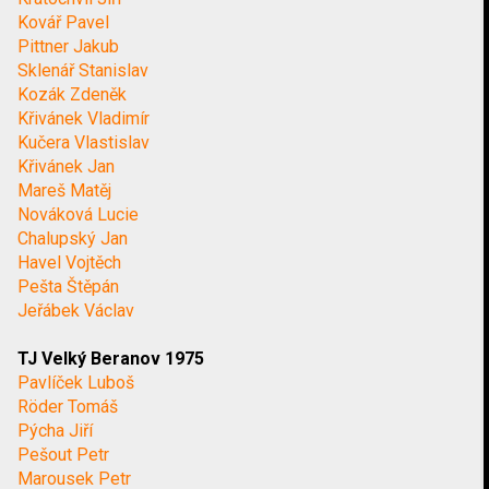
Kovář Pavel
Pittner Jakub
Sklenář Stanislav
Kozák Zdeněk
Křivánek Vladimír
Kučera Vlastislav
Křivánek Jan
Mareš Matěj
Nováková Lucie
Chalupský Jan
Havel Vojtěch
Pešta Štěpán
Jeřábek Václav
TJ Velký Beranov 1975
Pavlíček Luboš
Röder Tomáš
Pýcha Jiří
Pešout Petr
Marousek Petr