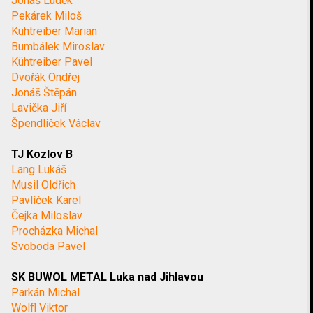
Jonáš Luděk
Pekárek Miloš
Kühtreiber Marian
Bumbálek Miroslav
Kühtreiber Pavel
Dvořák Ondřej
Jonáš Štěpán
Lavička Jiří
Špendlíček Václav
TJ Kozlov B
Lang Lukáš
Musil Oldřich
Pavlíček Karel
Čejka Miloslav
Procházka Michal
Svoboda Pavel
SK BUWOL METAL Luka nad Jihlavou
Parkán Michal
Wolfl Viktor