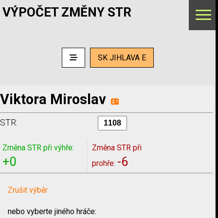
VÝPOČET ZMĚNY STR
SK JIHLAVA E
Viktora Miroslav
STR:
Změna STR při výhře:
Změna STR při
+0
-6
prohře:
Zrušit výběr
nebo vyberte jiného hráče: