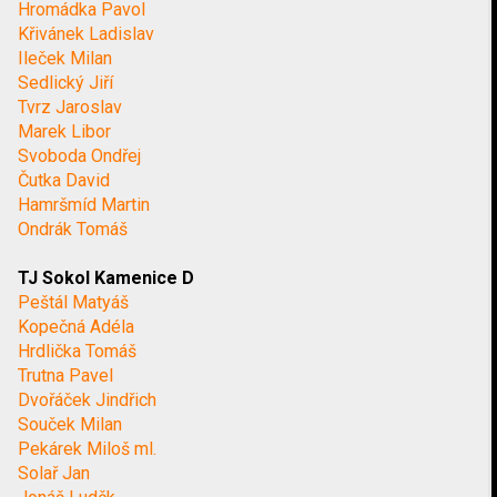
Hromádka Pavol
Křivánek Ladislav
Ileček Milan
Sedlický Jiří
Tvrz Jaroslav
Marek Libor
Svoboda Ondřej
Čutka David
Hamršmíd Martin
Ondrák Tomáš
TJ Sokol Kamenice D
Peštál Matyáš
Kopečná Adéla
Hrdlička Tomáš
Trutna Pavel
Dvořáček Jindřich
Souček Milan
Pekárek Miloš ml.
Solař Jan