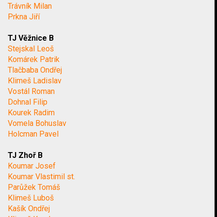
Trávník Milan
Prkna Jiří
TJ Věžnice B
Stejskal Leoš
Komárek Patrik
Tlačbaba Ondřej
Klimeš Ladislav
Vostál Roman
Dohnal Filip
Kourek Radim
Vomela Bohuslav
Holcman Pavel
TJ Zhoř B
Koumar Josef
Koumar Vlastimil st.
Parůžek Tomáš
Klimeš Luboš
Kašík Ondřej