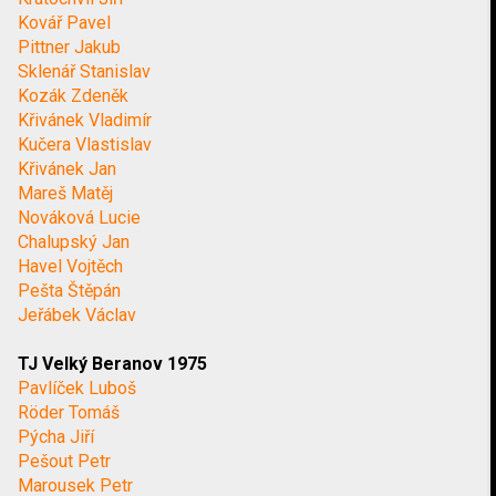
Kovář Pavel
Pittner Jakub
Sklenář Stanislav
Kozák Zdeněk
Křivánek Vladimír
Kučera Vlastislav
Křivánek Jan
Mareš Matěj
Nováková Lucie
Chalupský Jan
Havel Vojtěch
Pešta Štěpán
Jeřábek Václav
TJ Velký Beranov 1975
Pavlíček Luboš
Röder Tomáš
Pýcha Jiří
Pešout Petr
Marousek Petr