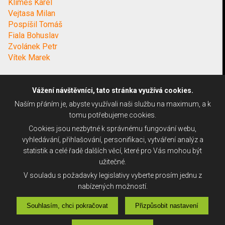
Klimeš Karel
Vejtasa Milan
Pospíšil Tomáš
Fiala Bohuslav
Zvolánek Petr
Vítek Marek
Vážení návštěvníci, tato stránka využívá cookies.
Naším přáním je, abyste využívali naši službu na maximum, a k
tomu potřebujeme cookies.
Cookies jsou nezbytné k správnému fungování webu,
vyhledávání, přihlašování, personifikaci, vytváření analýz a
statistik a celé řadě dalších věcí, které pro Vás mohou být
užitečné.
V souladu s požadavky legislativy vyberte prosím jednu z
nabízených možností.
Souhlasím, chci pokračovat
Přizpůsobit nastavení