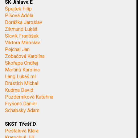
SK Jihlava E
Špejtek Filip
Píšová Adéla
Dorážka Jaroslav
Zikmund Lukáš
Slavík František
Viktora Miroslav
Pejchal Jan
Zobačová Karolína
Skořepa Ondřej
Martinů Karolína
Lang Lukáš ml.
Drastich Michal
Kudrna David
Pazderníková Kateřina
Fryšonc Daniel
Schabsky Adam
SKST Třešť D
Peštálová Klára
Kratochvíl Jiří