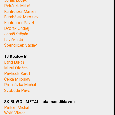
Jonáš Luděk
Pekárek Miloš
Kühtreiber Marian
Bumbálek Miroslav
Kühtreiber Pavel
Dvořák Ondřej
Jonáš Štěpán
Lavička Jiří
Špendlíček Václav
TJ Kozlov B
Lang Lukáš
Musil Oldřich
Pavlíček Karel
Čejka Miloslav
Procházka Michal
Svoboda Pavel
SK BUWOL METAL Luka nad Jihlavou
Parkán Michal
Wolfl Viktor