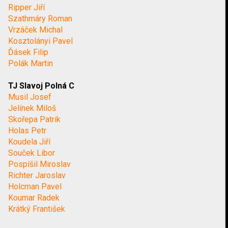
Ripper Jiří
Szathmáry Roman
Vrzáček Michal
Kosztolányi Pavel
Ďásek Filip
Polák Martin
TJ Slavoj Polná C
Musil Josef
Jelínek Miloš
Skořepa Patrik
Holas Petr
Koudela Jiří
Souček Libor
Pospíšil Miroslav
Richter Jaroslav
Holcman Pavel
Koumar Radek
Krátký František