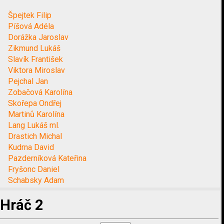
Špejtek Filip
Píšová Adéla
Dorážka Jaroslav
Zikmund Lukáš
Slavík František
Viktora Miroslav
Pejchal Jan
Zobačová Karolína
Skořepa Ondřej
Martinů Karolína
Lang Lukáš ml.
Drastich Michal
Kudrna David
Pazderníková Kateřina
Fryšonc Daniel
Schabsky Adam
Hráč 2