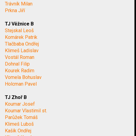
Trávník Milan
Prkna Jiří
TJ Věžnice B
Stejskal Leoš
Komárek Patrik
Tlačbaba Ondřej
Klimeš Ladislav
Vostál Roman
Dohnal Filip
Kourek Radim
Vomela Bohuslav
Holcman Pavel
TJ Zhoř B
Koumar Josef
Koumar Vlastimil st.
Parůžek Tomáš
Klimeš Luboš
Kašík Ondřej