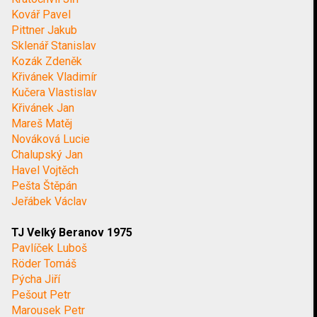
Kovář Pavel
Pittner Jakub
Sklenář Stanislav
Kozák Zdeněk
Křivánek Vladimír
Kučera Vlastislav
Křivánek Jan
Mareš Matěj
Nováková Lucie
Chalupský Jan
Havel Vojtěch
Pešta Štěpán
Jeřábek Václav
TJ Velký Beranov 1975
Pavlíček Luboš
Röder Tomáš
Pýcha Jiří
Pešout Petr
Marousek Petr