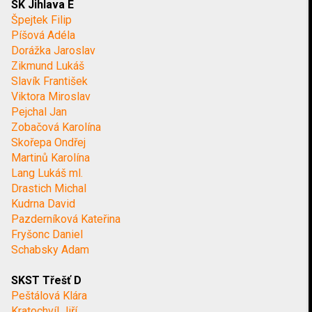
SK Jihlava E
Špejtek Filip
Píšová Adéla
Dorážka Jaroslav
Zikmund Lukáš
Slavík František
Viktora Miroslav
Pejchal Jan
Zobačová Karolína
Skořepa Ondřej
Martinů Karolína
Lang Lukáš ml.
Drastich Michal
Kudrna David
Pazderníková Kateřina
Fryšonc Daniel
Schabsky Adam
SKST Třešť D
Peštálová Klára
Kratochvíl Jiří