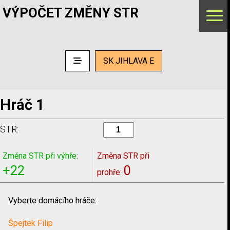
VÝPOČET ZMĚNY STR
SK JIHLAVA E
Hráč 1
STR:
Změna STR při výhře:
Změna STR při
+22
0
prohře:
Vyberte domácího hráče:
Špejtek Filip