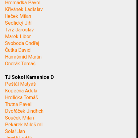
Hromádka Pavol
Křivánek Ladislav
Ileček Milan
Sedlický Jiří
Tvrz Jaroslav
Marek Libor
Svoboda Ondřej
Čutka David
Hamršmíd Martin
Ondrák Tomáš
TJ Sokol Kamenice D
Peštál Matyáš
Kopečná Adéla
Hrdlička Tomáš
Trutna Pavel
Dvořáček Jindřich
Souček Milan
Pekárek Miloš ml.
Solař Jan