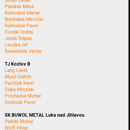
Jonáš Luděk
Pekárek Miloš
Kühtreiber Marian
Bumbálek Miroslav
Kühtreiber Pavel
Dvořák Ondřej
Jonáš Štěpán
Lavička Jiří
Špendlíček Václav
TJ Kozlov B
Lang Lukáš
Musil Oldřich
Pavlíček Karel
Čejka Miloslav
Procházka Michal
Svoboda Pavel
SK BUWOL METAL Luka nad Jihlavou
Parkán Michal
Wolfl Viktor