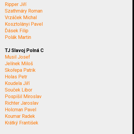
Ripper Jiří
Szathmáry Roman
Vrzáček Michal
Kosztolányi Pavel
Ďásek Filip
Polák Martin
TJ Slavoj Polná C
Musil Josef
Jelínek Miloš
Skořepa Patrik
Holas Petr
Koudela Jiří
Souček Libor
Pospíšil Miroslav
Richter Jaroslav
Holcman Pavel
Koumar Radek
Krátký František