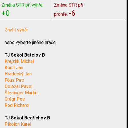
Změna STR při výhře:
Změna STR při
+0
-6
prohře:
Zrušit výběr
nebo vyberte jiného hráče:
TJ Sokol Batelov B
Krejzlík Michal
Koníř Jan
Hradecký Jan
Fous Petr
Doležal Pavel
Šlesinger Martin
Grégr Petr
Rod Richard
TJ Sokol Bedřichov B
Pikolon Karel