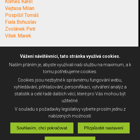
Klimeš Karel
Vejtasa Milan
Pospíšil Tomáš
Fiala Bohuslav
Zvolánek Petr
Vítek Marek
Vážení návštěvníci, tato stránka využívá cookies.
Naším přáním je, abyste využívali naši službu na maximum, a k
tomu potřebujeme cookies.
Cookies jsou nezbytné k správnému fungování webu,
vyhledávání, přihlašování, personifikaci, vytváření analýz a
statistik a celé řadě dalších věcí, které pro Vás mohou být
užitečné.
V souladu s požadavky legislativy vyberte prosím jednu z
nabízených možností.
Souhlasím, chci pokračovat
Přizpůsobit nastavení