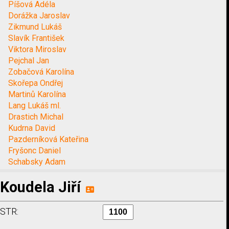
Píšová Adéla
Dorážka Jaroslav
Zikmund Lukáš
Slavík František
Viktora Miroslav
Pejchal Jan
Zobačová Karolína
Skořepa Ondřej
Martinů Karolína
Lang Lukáš ml.
Drastich Michal
Kudrna David
Pazderníková Kateřina
Fryšonc Daniel
Schabsky Adam
Koudela Jiří
STR: