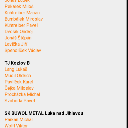
Jonáš Luděk
Pekárek Miloš
Kühtreiber Marian
Bumbálek Miroslav
Kühtreiber Pavel
Dvořák Ondřej
Jonáš Štěpán
Lavička Jiří
Špendlíček Václav
TJ Kozlov B
Lang Lukáš
Musil Oldřich
Pavlíček Karel
Čejka Miloslav
Procházka Michal
Svoboda Pavel
SK BUWOL METAL Luka nad Jihlavou
Parkán Michal
Wolfl Viktor