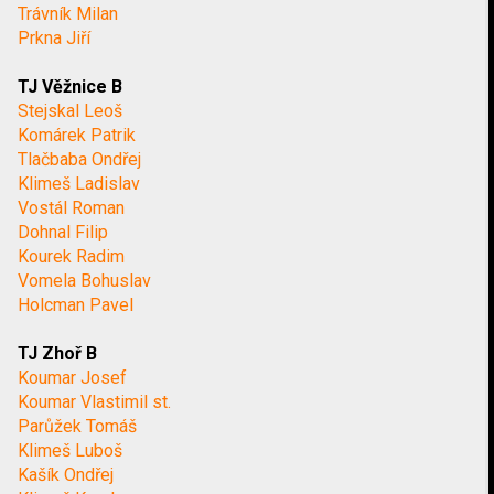
Trávník Milan
Prkna Jiří
TJ Věžnice B
Stejskal Leoš
Komárek Patrik
Tlačbaba Ondřej
Klimeš Ladislav
Vostál Roman
Dohnal Filip
Kourek Radim
Vomela Bohuslav
Holcman Pavel
TJ Zhoř B
Koumar Josef
Koumar Vlastimil st.
Parůžek Tomáš
Klimeš Luboš
Kašík Ondřej