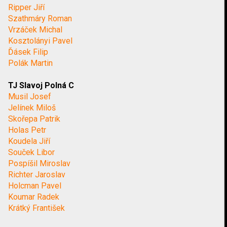
Ripper Jiří
Szathmáry Roman
Vrzáček Michal
Kosztolányi Pavel
Ďásek Filip
Polák Martin
TJ Slavoj Polná C
Musil Josef
Jelínek Miloš
Skořepa Patrik
Holas Petr
Koudela Jiří
Souček Libor
Pospíšil Miroslav
Richter Jaroslav
Holcman Pavel
Koumar Radek
Krátký František