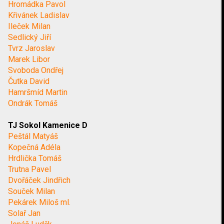
Hromádka Pavol
Křivánek Ladislav
Ileček Milan
Sedlický Jiří
Tvrz Jaroslav
Marek Libor
Svoboda Ondřej
Čutka David
Hamršmíd Martin
Ondrák Tomáš
TJ Sokol Kamenice D
Peštál Matyáš
Kopečná Adéla
Hrdlička Tomáš
Trutna Pavel
Dvořáček Jindřich
Souček Milan
Pekárek Miloš ml.
Solař Jan