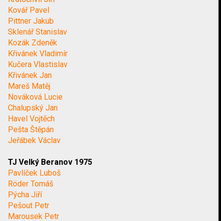
Kovář Pavel
Pittner Jakub
Sklenář Stanislav
Kozák Zdeněk
Křivánek Vladimír
Kučera Vlastislav
Křivánek Jan
Mareš Matěj
Nováková Lucie
Chalupský Jan
Havel Vojtěch
Pešta Štěpán
Jeřábek Václav
TJ Velký Beranov 1975
Pavlíček Luboš
Röder Tomáš
Pýcha Jiří
Pešout Petr
Marousek Petr