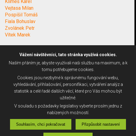
Klimeš Karel
Vejtasa Milan
Pospíšil Tomáš
Fiala Bohuslav
Zvolánek Petr
Vítek Marek
Vážení návštěvníci, tato stránka využívá cookies.
Naším přáním je, abyste využívali naši službu na maximum, a k
tomu potřebujeme cookies.
Cookies jsou nezbytné k správnému fungování webu,
vyhledávání, přihlašování, personifikaci, vytváření analýz a
statistik a celé řadě dalších věcí, které pro Vás mohou být
užitečné.
V souladu s požadavky legislativy vyberte prosím jednu z
nabízených možností.
Souhlasím, chci pokračovat
Přizpůsobit nastavení