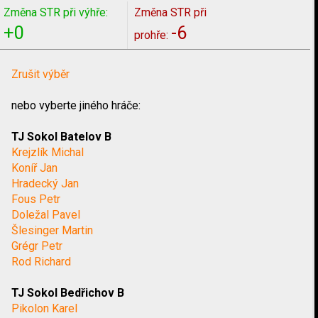
Změna STR při výhře:
Změna STR při
+0
-6
prohře:
Zrušit výběr
nebo vyberte jiného hráče:
TJ Sokol Batelov B
Krejzlík Michal
Koníř Jan
Hradecký Jan
Fous Petr
Doležal Pavel
Šlesinger Martin
Grégr Petr
Rod Richard
TJ Sokol Bedřichov B
Pikolon Karel