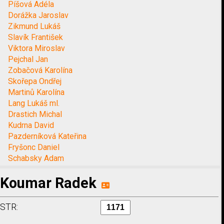
Píšová Adéla
Dorážka Jaroslav
Zikmund Lukáš
Slavík František
Viktora Miroslav
Pejchal Jan
Zobačová Karolína
Skořepa Ondřej
Martinů Karolína
Lang Lukáš ml.
Drastich Michal
Kudrna David
Pazderníková Kateřina
Fryšonc Daniel
Schabsky Adam
Koumar Radek
STR: