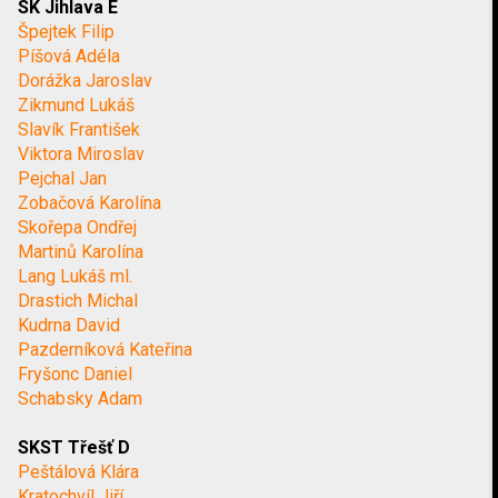
SK Jihlava E
Špejtek Filip
Píšová Adéla
Dorážka Jaroslav
Zikmund Lukáš
Slavík František
Viktora Miroslav
Pejchal Jan
Zobačová Karolína
Skořepa Ondřej
Martinů Karolína
Lang Lukáš ml.
Drastich Michal
Kudrna David
Pazderníková Kateřina
Fryšonc Daniel
Schabsky Adam
SKST Třešť D
Peštálová Klára
Kratochvíl Jiří