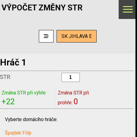
VÝPOČET ZMĚNY STR
SK JIHLAVA E
Hráč 1
STR:
Změna STR při výhře:
Změna STR při
+22
0
prohře:
Vyberte domácího hráče:
Špejtek Filip