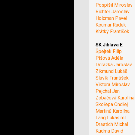
Pospíšil Miroslav
Richter Jaroslav
Holcman Pavel
Koumar Radek
Krátký František
SK Jihlava E
Špejtek Filip
Píšová Adéla
Dorážka Jaroslav
Zikmund Lukáš
Slavík František
Viktora Miroslav
Pejchal Jan
Zobačová Karolína
Skořepa Ondřej
Martinů Karolína
Lang Lukáš ml.
Drastich Michal
Kudrna David