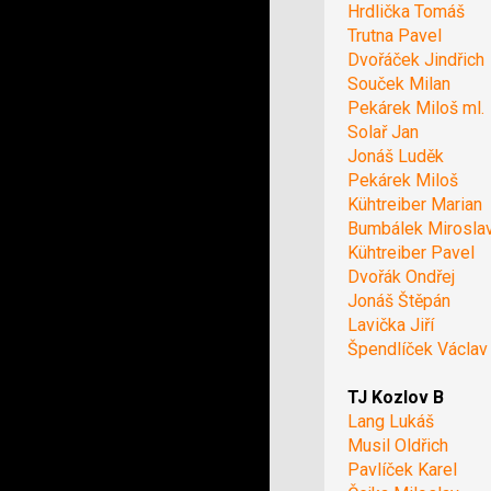
Hrdlička Tomáš
Trutna Pavel
Dvořáček Jindřich
Souček Milan
Pekárek Miloš ml.
Solař Jan
Jonáš Luděk
Pekárek Miloš
Kühtreiber Marian
Bumbálek Mirosla
Kühtreiber Pavel
Dvořák Ondřej
Jonáš Štěpán
Lavička Jiří
Špendlíček Václav
TJ Kozlov B
Lang Lukáš
Musil Oldřich
Pavlíček Karel