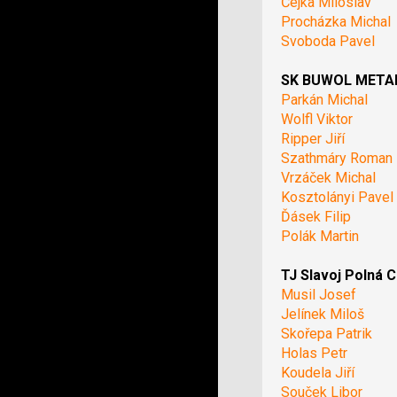
Čejka Miloslav
Procházka Michal
Svoboda Pavel
SK BUWOL METAL 
Parkán Michal
Wolfl Viktor
Ripper Jiří
Szathmáry Roman
Vrzáček Michal
Kosztolányi Pavel
Ďásek Filip
Polák Martin
TJ Slavoj Polná C
Musil Josef
Jelínek Miloš
Skořepa Patrik
Holas Petr
Koudela Jiří
Souček Libor