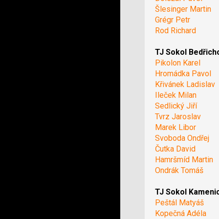
Šlesinger Martin
Grégr Petr
Rod Richard
TJ Sokol Bedřich
Pikolon Karel
Hromádka Pavol
Křivánek Ladislav
Ileček Milan
Sedlický Jiří
Tvrz Jaroslav
Marek Libor
Svoboda Ondřej
Čutka David
Hamršmíd Martin
Ondrák Tomáš
TJ Sokol Kameni
Peštál Matyáš
Kopečná Adéla