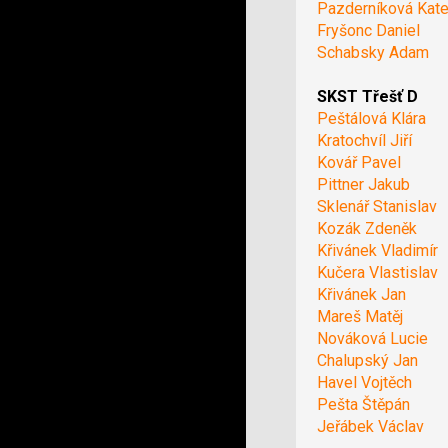
Pazderníková Kate
Fryšonc Daniel
Schabsky Adam
SKST Třešť D
Peštálová Klára
Kratochvíl Jiří
Kovář Pavel
Pittner Jakub
Sklenář Stanislav
Kozák Zdeněk
Křivánek Vladimír
Kučera Vlastislav
Křivánek Jan
Mareš Matěj
Nováková Lucie
Chalupský Jan
Havel Vojtěch
Pešta Štěpán
Jeřábek Václav