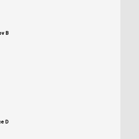
ov B
ce D