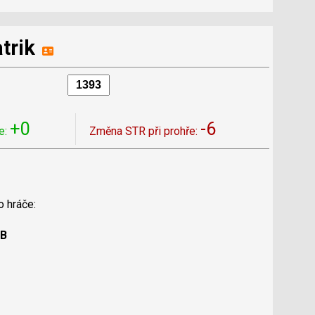
trik
+0
-6
e:
Změna STR při prohře:
o hráče:
 B