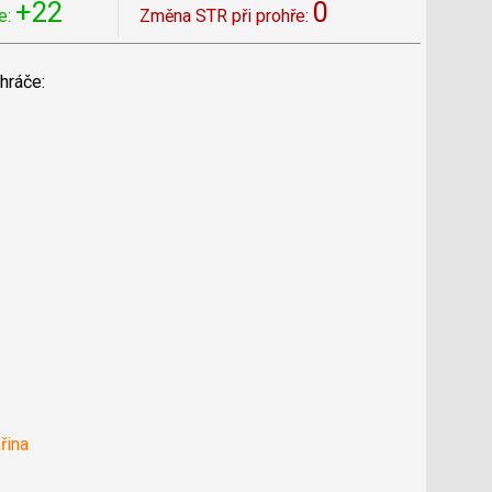
+22
0
e:
Změna STR při prohře:
hráče:
řina