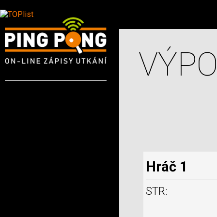
VÝPO
Hráč 1
STR: