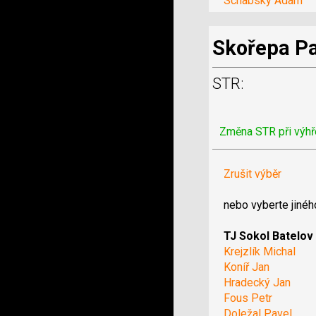
Schabsky Adam
Skořepa Pa
STR:
Změna STR při výhř
Zrušit výběr
nebo vyberte jinéh
TJ Sokol Batelov
Krejzlík Michal
Koníř Jan
Hradecký Jan
Fous Petr
Doležal Pavel