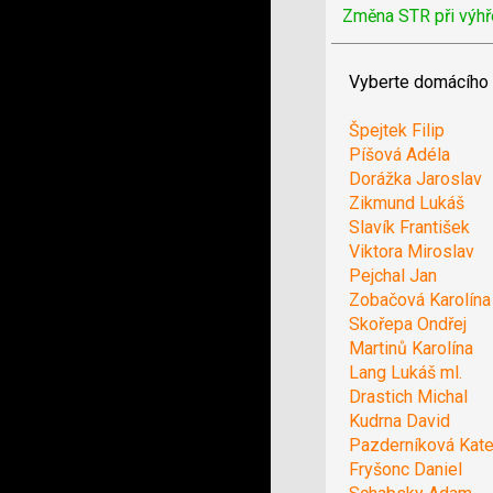
Změna STR při výhř
Vyberte domácího 
Špejtek Filip
Píšová Adéla
Dorážka Jaroslav
Zikmund Lukáš
Slavík František
Viktora Miroslav
Pejchal Jan
Zobačová Karolína
Skořepa Ondřej
Martinů Karolína
Lang Lukáš ml.
Drastich Michal
Kudrna David
Pazderníková Kate
Fryšonc Daniel