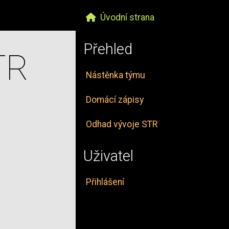
Úvodní strana
Přehled
TR
Nástěnka týmu
Domácí zápisy
Odhad vývoje STR
Uživatel
Přihlášení