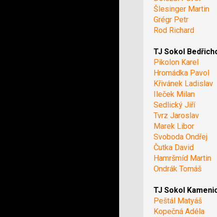
Šlesinger Martin
Grégr Petr
Rod Richard
TJ Sokol Bedřich
Pikolon Karel
Hromádka Pavol
Křivánek Ladislav
Ileček Milan
Sedlický Jiří
Tvrz Jaroslav
Marek Libor
Svoboda Ondřej
Čutka David
Hamršmíd Martin
Ondrák Tomáš
TJ Sokol Kameni
Peštál Matyáš
Kopečná Adéla