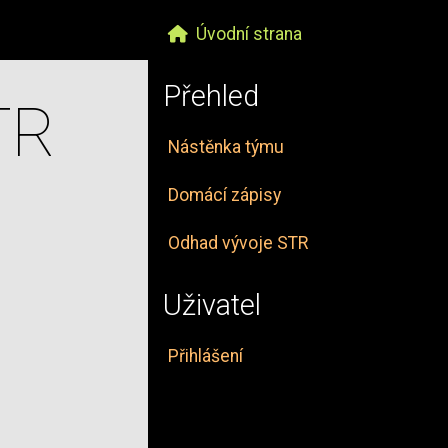
Úvodní strana
Přehled
TR
Nástěnka týmu
Domácí zápisy
Odhad vývoje STR
Uživatel
Přihlášení