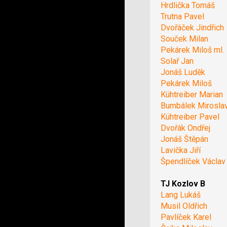
Hrdlička Tomáš
Trutna Pavel
Dvořáček Jindřich
Souček Milan
Pekárek Miloš ml.
Solař Jan
Jonáš Luděk
Pekárek Miloš
Kühtreiber Marian
Bumbálek Mirosla
Kühtreiber Pavel
Dvořák Ondřej
Jonáš Štěpán
Lavička Jiří
Špendlíček Václav
TJ Kozlov B
Lang Lukáš
Musil Oldřich
Pavlíček Karel