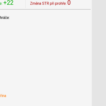
+22
0
e:
Změna STR při prohře:
hráče:
řina