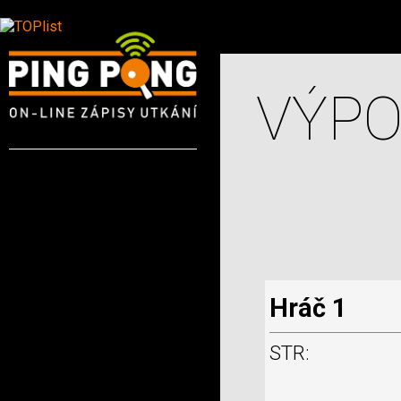
VÝPO
Hráč 1
STR: