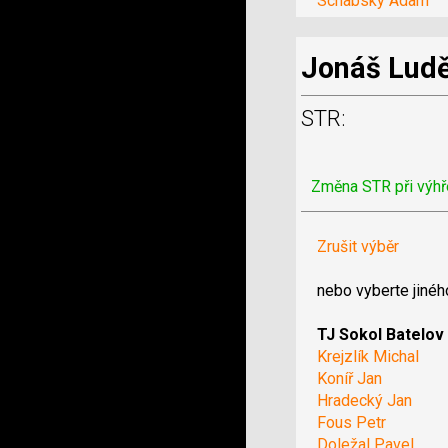
Schabsky Adam
Jonáš Lud
STR:
Změna STR při výhř
Zrušit výběr
nebo vyberte jinéh
TJ Sokol Batelov
Krejzlík Michal
Koníř Jan
Hradecký Jan
Fous Petr
Doležal Pavel