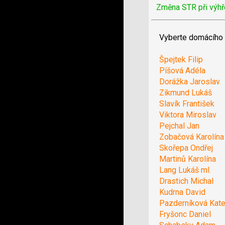
Změna STR při výhř
Vyberte domácího 
Špejtek Filip
Píšová Adéla
Dorážka Jaroslav
Zikmund Lukáš
Slavík František
Viktora Miroslav
Pejchal Jan
Zobačová Karolína
Skořepa Ondřej
Martinů Karolína
Lang Lukáš ml.
Drastich Michal
Kudrna David
Pazderníková Kate
Fryšonc Daniel