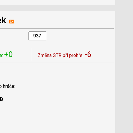
ěk
+0
-6
e:
Změna STR při prohře:
o hráče:
 B