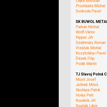
Čejka Miloslav
Procházka Michal
Svoboda Pavel
SK BUWOL METAL 
Parkán Michal
Wolfl Viktor
Ripper Jiří
Szathmáry Roman
Vrzáček Michal
Kosztolányi Pavel
Ďásek Filip
Polák Martin
TJ Slavoj Polná C
Musil Josef
Jelínek Miloš
Skořepa Patrik
Holas Petr
Koudela Jiří
Souček Libor