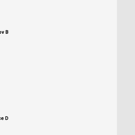
ov B
ce D