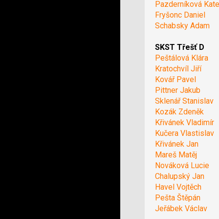
Pazderníková Kate
Fryšonc Daniel
Schabsky Adam
SKST Třešť D
Peštálová Klára
Kratochvíl Jiří
Kovář Pavel
Pittner Jakub
Sklenář Stanislav
Kozák Zdeněk
Křivánek Vladimír
Kučera Vlastislav
Křivánek Jan
Mareš Matěj
Nováková Lucie
Chalupský Jan
Havel Vojtěch
Pešta Štěpán
Jeřábek Václav