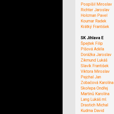
Pospíšil Miroslav
Richter Jaroslav
Holcman Pavel
Koumar Radek
Krátký František
SK Jihlava E
Špejtek Filip
Píšová Adéla
Dorážka Jaroslav
Zikmund Lukáš
Slavík František
Viktora Miroslav
Pejchal Jan
Zobačová Karolína
Skořepa Ondřej
Martinů Karolína
Lang Lukáš ml.
Drastich Michal
Kudrna David