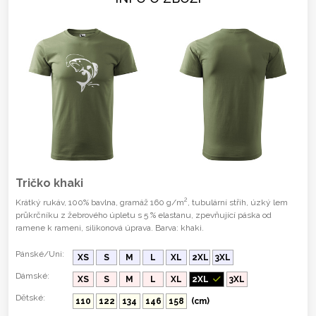
Tričko khaki
2
Krátký rukáv, 100% bavlna, gramáž 160 g/m
, tubulární střih, úzký lem
průkrčníku z žebrového úpletu s 5 % elastanu, zpevňující páska od
ramene k rameni, silikonová úprava. Barva: khaki.
Pánské/Uni:
XS
S
M
L
XL
2XL
3XL
Dámské:
XS
S
M
L
XL
2XL
3XL
Dětské:
110
122
134
146
158
(cm)