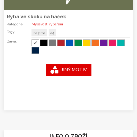
Ryba ve skoku na háček
Kategorie:
Myslivost, rybaření
Tagy:
na prsa
a4
Barva:
JINÝ MOTIV
INFO O ZBOŽÍ