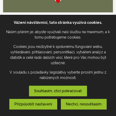
Vážení návštěvníci, tato stránka využívá cookies.
Naším přáním je, abyste využívali naši službu na maximum, a k
tomu potřebujeme cookies.
Cookies jsou nezbytné k správnému fungování webu,
vyhledávání, přihlašování, personifikaci, vytváření analýz a
statistik a celé řadě dalších věcí, které pro Vás mohou být
užitečné.
Z55 - Anglie
V souladu s požadavky legislativy vyberte prosím jednu z
217 Kč
nabízených možností.
Potisk na:
TRIČKO KHAKI
Kategorie:
VLAJKY, ZEMĚ
Souhlasím, chci pokračovat
Možná změna barvy:
TOHLE CHCI
|
Přizpůsobit nastavení
Nechci, nesouhlasím