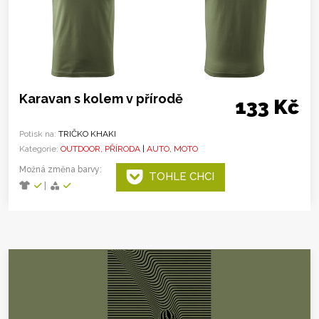
Karavan s kolem v přírodě
133 Kč
Potisk na:
TRIČKO KHAKI
Kategorie:
OUTDOOR, PŘÍRODA
|
AUTO, MOTO
Možná změna barvy:
TOHLE CHCI
|