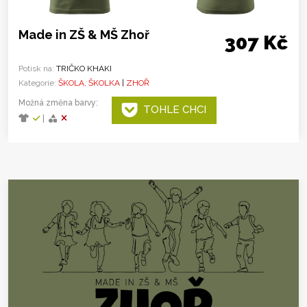
Made in ZŠ & MŠ Zhoř
307 Kč
Potisk na:
TRIČKO KHAKI
Kategorie:
ŠKOLA, ŠKOLKA
|
ZHOŘ
Možná změna barvy:
TOHLE CHCI
|