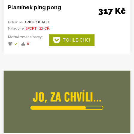
Plamínek ping pong
317 Kč
Potisk na:
TRIČKO KHAKI
Kategorie:
SPORT
|
ZHOŘ
Možná změna barvy:
TOHLE CHCI
|