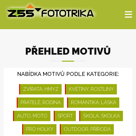
PŘEHLED MOTIVŮ
NABÍDKA MOTIVŮ PODLE KATEGORIE:
ZVÍŘATA, HMYZ
KVĚTINY, ROSTLINY
PŘÁTELÉ, RODINA
ROMANTIKA, LÁSKA
AUTO, MOTO
SPORT
ŠKOLA, ŠKOLKA
PRO HOLKY
OUTDOOR, PŘÍRODA