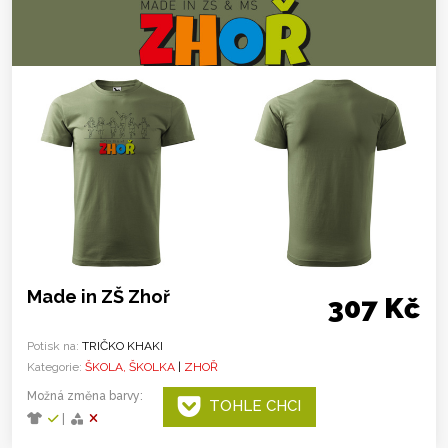
Made in ZŠ Zhoř
307 Kč
Potisk na:
TRIČKO KHAKI
Kategorie:
ŠKOLA, ŠKOLKA
|
ZHOŘ
Možná změna barvy:
TOHLE CHCI
|