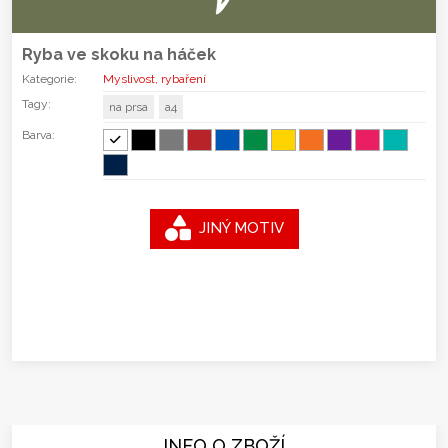
Ryba ve skoku na háček
Kategorie:
Myslivost, rybaření
Tagy:
na prsa
a4
Barva:
JINÝ MOTIV
INFO O ZBOŽÍ