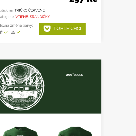
otisk na:
TRIČKO ČERVENÉ
ategorie:
VTIPNÉ, SRANDIČKY
ožná změna barvy:
TOHLE CHCI
|