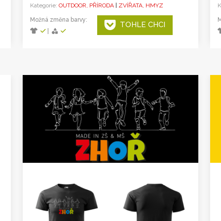
Kategorie:
OUTDOOR, PŘÍRODA
|
ZVÍŘATA, HMYZ
K
Možná změna barvy:
M
TOHLE CHCI
|