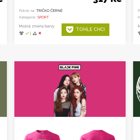
Potisk na:
TRIČKO ČERNÉ
P
Kategorie:
SPORT
K
Možná změna barvy:
M
TOHLE CHCI
|