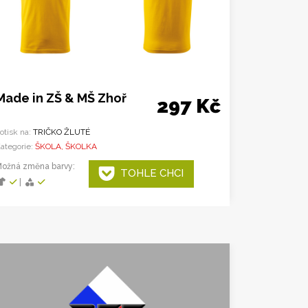
Made in ZŠ & MŠ Zhoř
297 Kč
otisk na:
TRIČKO ŽLUTÉ
ategorie:
ŠKOLA, ŠKOLKA
ožná změna barvy:
TOHLE CHCI
|