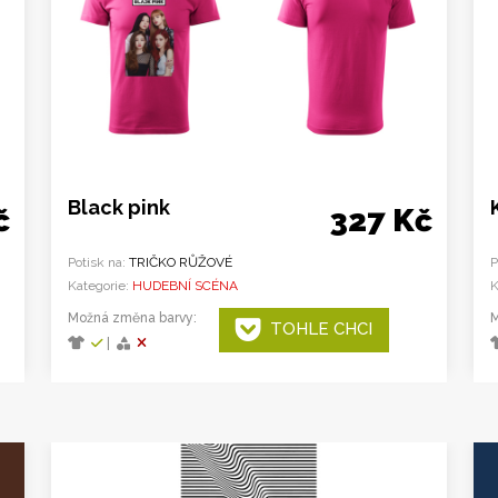
Black pink
č
327 Kč
Potisk na:
TRIČKO RŮŽOVÉ
P
Kategorie:
HUDEBNÍ SCÉNA
K
Možná změna barvy:
M
TOHLE CHCI
|