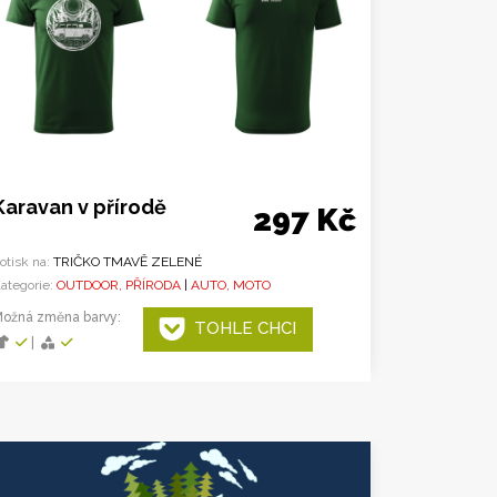
Karavan v přírodě
297 Kč
otisk na:
TRIČKO TMAVĚ ZELENÉ
ategorie:
OUTDOOR, PŘÍRODA
|
AUTO, MOTO
ožná změna barvy:
TOHLE CHCI
|