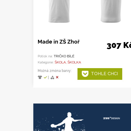
Made in ZŠ Zhoř
307 K
Potisk na:
TRIČKO BÍLÉ
Kategorie:
ŠKOLA, ŠKOLKA
Možná změna barvy:
TOHLE CHCI
|