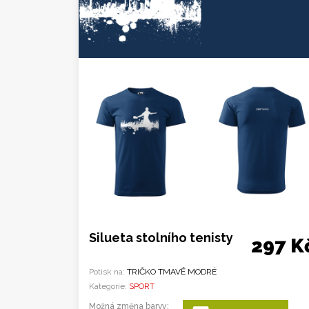
Silueta stolního tenisty
297 K
Potisk na:
TRIČKO TMAVĚ MODRÉ
Kategorie:
SPORT
Možná změna barvy: