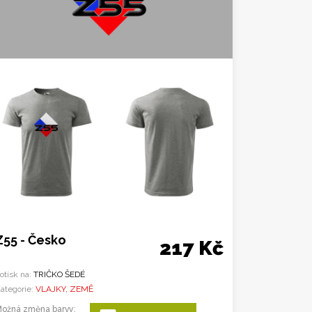
Z55 - Česko
217 Kč
otisk na:
TRIČKO ŠEDÉ
ategorie:
VLAJKY, ZEMĚ
ožná změna barvy: