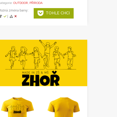
ategorie:
OUTDOOR, PŘÍRODA
ožná změna barvy:
TOHLE CHCI
|