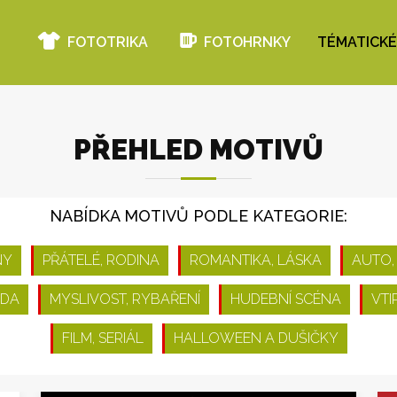
FOTOTRIKA
FOTOHRNKY
TÉMATICKÉ
PŘEHLED MOTIVŮ
NABÍDKA MOTIVŮ PODLE KATEGORIE:
NY
PŘÁTELÉ, RODINA
ROMANTIKA, LÁSKA
AUTO,
ODA
MYSLIVOST, RYBAŘENÍ
HUDEBNÍ SCÉNA
VTI
FILM, SERIÁL
HALLOWEEN A DUŠIČKY