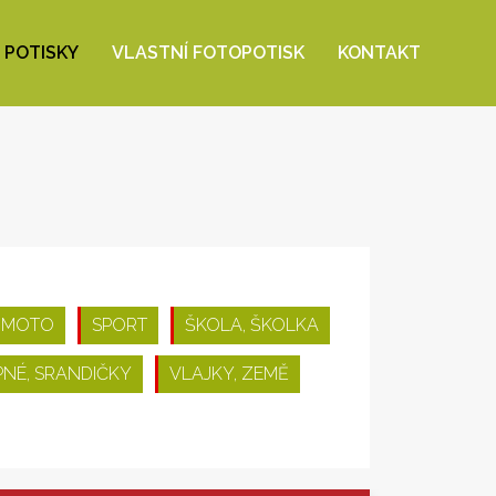
 POTISKY
VLASTNÍ FOTOPOTISK
KONTAKT
 MOTO
SPORT
ŠKOLA, ŠKOLKA
PNÉ, SRANDIČKY
VLAJKY, ZEMĚ