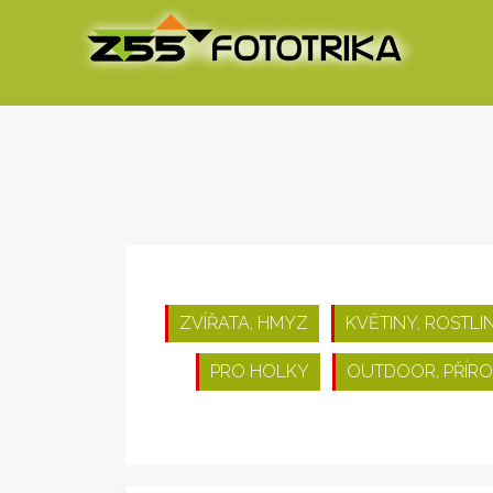
ZVÍŘATA, HMYZ
KVĚTINY, ROSTLI
PRO HOLKY
OUTDOOR, PŘÍR