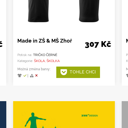
Made in ZŠ & MŠ Zhoř
č
307 Kč
Potisk na:
TRIČKO ČERNÉ
P
Kategorie:
ŠKOLA, ŠKOLKA
K
Možná změna barvy:
M
TOHLE CHCI
|