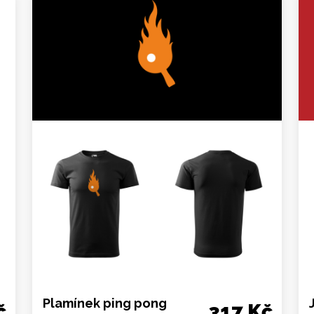
Plamínek ping pong
č
317 Kč