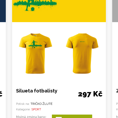
Silueta fotbalisty
č
297 Kč
Potisk na:
TRIČKO ŽLUTÉ
P
Kategorie:
SPORT
K
Možná změna barvy:
M