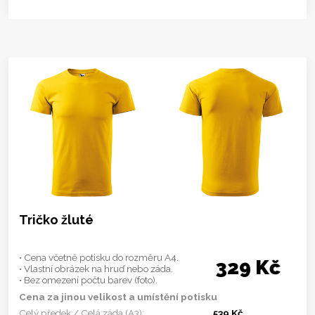
Tričko žluté
• Cena včetně potisku do rozměru A4.
329 Kč
• Vlastní obrázek na hruď nebo záda.
• Bez omezení počtu barev (foto).
Cena za jinou velikost a umístění potisku
Celý předek / Celá záda (A3):
539 Kč