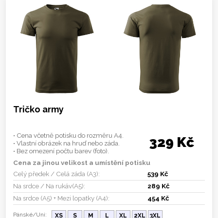
Tričko army
• Cena včetně potisku do rozměru A4.
329 Kč
• Vlastní obrázek na hruď nebo záda.
• Bez omezení počtu barev (foto).
Cena za jinou velikost a umístění potisku
Celý předek / Celá záda (A3):
539 Kč
Na srdce / Na rukáv(A5):
289 Kč
Na srdce (A5) + Mezi lopatky (A4):
454 Kč
Pánské/Uni:
XS
S
M
L
XL
2XL
3XL