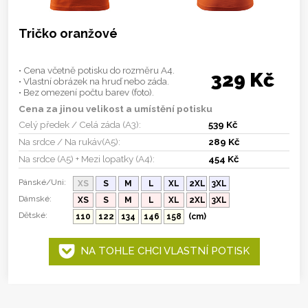
Tričko oranžové
• Cena včetně potisku do rozměru A4.
329 Kč
• Vlastní obrázek na hruď nebo záda.
• Bez omezení počtu barev (foto).
Cena za jinou velikost a umístění potisku
Celý předek / Celá záda (A3):
539 Kč
Na srdce / Na rukáv(A5):
289 Kč
Na srdce (A5) + Mezi lopatky (A4):
454 Kč
Pánské/Uni:
XS
S
M
L
XL
2XL
3XL
Dámské:
XS
S
M
L
XL
2XL
3XL
Dětské:
110
122
134
146
158
(cm)
NA TOHLE CHCI VLASTNÍ POTISK