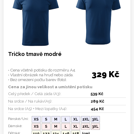
Tričko tmavě modré
• Cena včetně potisku do rozměru A4.
329 Kč
• Vlastní obrázek na hruď nebo záda.
• Bez omezení počtu barev (foto).
Cena za jinou velikost a umístění potisku
Celý předek / Celá záda (A3):
539 Kč
Na srdce / Na rukáv(A5):
289 Kč
Na srdce (A5) + Mezi lopatky (A4):
454 Kč
Pánské/Uni:
XS
S
M
L
XL
2XL
3XL
Dámské:
XS
S
M
L
XL
2XL
3XL
Dětské:
110
122
134
146
158
(cm)