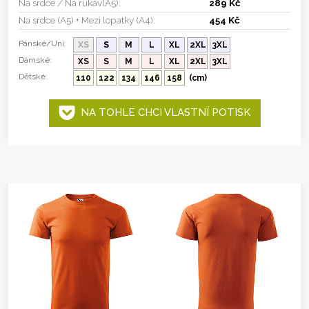
Na srdce / Na rukáv(A5):
289 Kč
Na srdce (A5) + Mezi lopatky (A4):
454 Kč
Pánské/Uni:
XS
S
M
L
XL
2XL
3XL
Dámské:
XS
S
M
L
XL
2XL
3XL
Dětské:
110
122
134
146
158
(cm)
NA TOHLE CHCI VLASTNÍ POTISK