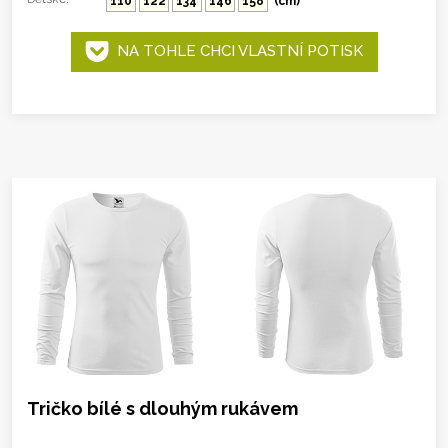
110
122
134
146
158
(cm)
NA TOHLE CHCI VLASTNÍ POTISK
Tričko bílé s dlouhým rukávem