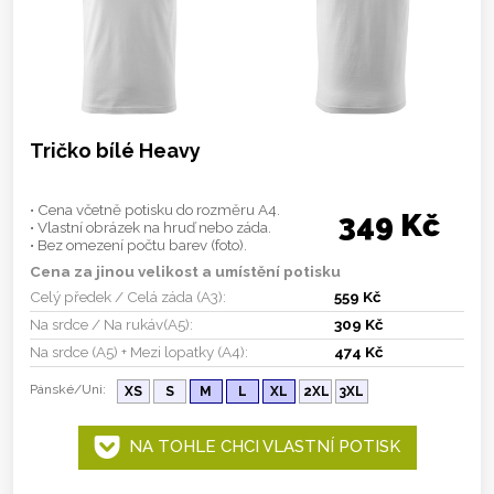
Tričko bílé Heavy
• Cena včetně potisku do rozměru A4.
349 Kč
• Vlastní obrázek na hruď nebo záda.
• Bez omezení počtu barev (foto).
Cena za jinou velikost a umístění potisku
Celý předek / Celá záda (A3):
559 Kč
Na srdce / Na rukáv(A5):
309 Kč
Na srdce (A5) + Mezi lopatky (A4):
474 Kč
Pánské/Uni:
XS
S
M
L
XL
2XL
3XL
NA TOHLE CHCI VLASTNÍ POTISK