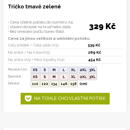
Tričko tmavě zelené
• Cena včetně potisku do rozměru A4.
329 Kč
• Vlastní obrázek na hruď nebo záda.
• Bez omezení počtu barev (foto).
Cena za jinou velikost a umístění potisku
Celý předek / Celá záda (A3):
539 Kč
Na srdce / Na rukáv(A5):
289 Kč
Na srdce (A5) + Mezi lopatky (A4):
454 Kč
Pánské/Uni:
XS
S
M
L
XL
2XL
3XL
Dámské:
XS
S
M
L
XL
2XL
3XL
Dětské:
110
122
134
146
158
(cm)
NA TOHLE CHCI VLASTNÍ POTISK