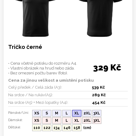
Tričko černé
• Cena včetně potisku do rozměru A4.
329 Kč
• Vlastní obrázek na hruď nebo záda.
• Bez omezení počtu barev (foto).
Cena za jinou velikost a umístění potisku
Celý předek / Celá záda (A3):
539 Kč
Na srdce / Na rukáv(A5):
289 Kč
Na srdce (A5) + Mezi lopatky (A4):
454 Kč
Pánské/Uni:
XS
S
M
L
XL
2XL
3XL
Dámské:
XS
S
M
L
XL
2XL
3XL
Dětské:
110
122
134
146
158
(cm)