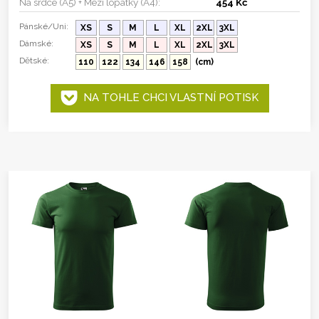
Na srdce (A5) + Mezi lopatky (A4):
454 Kč
Pánské/Uni:
XS
S
M
L
XL
2XL
3XL
Dámské:
XS
S
M
L
XL
2XL
3XL
Dětské:
110
122
134
146
158
(cm)
NA TOHLE CHCI VLASTNÍ POTISK