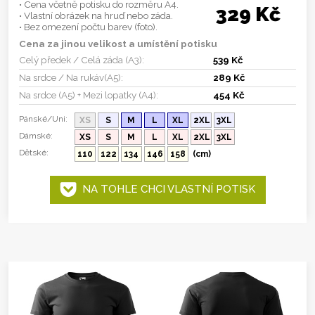
• Cena včetně potisku do rozměru A4.
329 Kč
• Vlastní obrázek na hruď nebo záda.
• Bez omezení počtu barev (foto).
Cena za jinou velikost a umístění potisku
Celý předek / Celá záda (A3):
539 Kč
Na srdce / Na rukáv(A5):
289 Kč
Na srdce (A5) + Mezi lopatky (A4):
454 Kč
Pánské/Uni:
XS
S
M
L
XL
2XL
3XL
Dámské:
XS
S
M
L
XL
2XL
3XL
Dětské:
110
122
134
146
158
(cm)
NA TOHLE CHCI VLASTNÍ POTISK