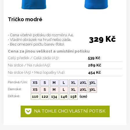
Tričko modré
• Cena včetně potisku do rozměru A4.
329 Kč
• Vlastní obrázek na hruď nebo záda.
• Bez omezení počtu barev (foto).
Cena za jinou velikost a umístění potisku
Celý předek / Celá záda (A3):
539 Kč
Na srdce / Na rukáv(A5):
289 Kč
Na srdce (A5) + Mezi lopatky (A4):
454 Kč
Pánské/Uni:
XS
S
M
L
XL
2XL
3XL
Dámské:
XS
S
M
L
XL
2XL
3XL
Dětské:
110
122
134
146
158
(cm)
NA TOHLE CHCI VLASTNÍ POTISK