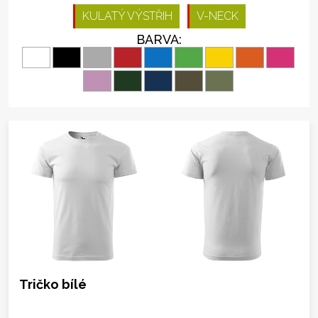
KULATÝ VÝSTŘIH
V-NECK
BARVA:
Tričko bílé