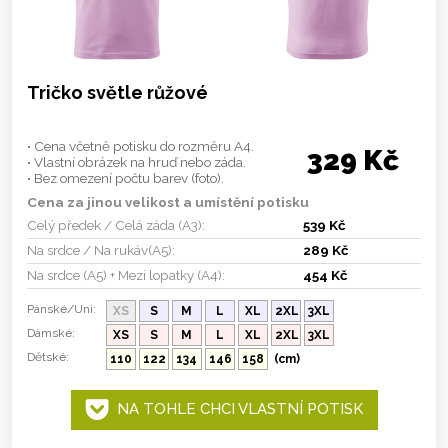
Tričko světle růžové
• Cena včetně potisku do rozměru A4.
329 Kč
• Vlastní obrázek na hruď nebo záda.
• Bez omezení počtu barev (foto).
Cena za jinou velikost a umístění potisku
Celý předek / Celá záda (A3):
539 Kč
Na srdce / Na rukáv(A5):
289 Kč
Na srdce (A5) + Mezi lopatky (A4):
454 Kč
Pánské/Uni:
XS
S
M
L
XL
2XL
3XL
Dámské:
XS
S
M
L
XL
2XL
3XL
Dětské:
110
122
134
146
158
(cm)
NA TOHLE CHCI VLASTNÍ POTISK