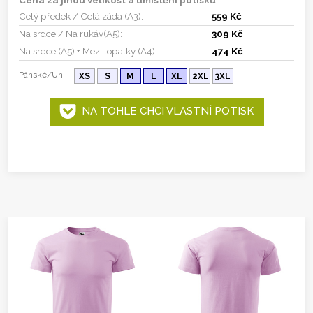
Celý předek / Celá záda (A3):
559 Kč
Na srdce / Na rukáv(A5):
309 Kč
Na srdce (A5) + Mezi lopatky (A4):
474 Kč
Pánské/Uni:
XS
S
M
L
XL
2XL
3XL
NA TOHLE CHCI VLASTNÍ POTISK