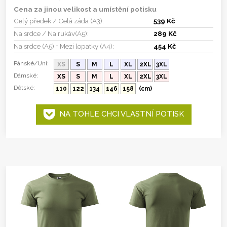
Cena za jinou velikost a umístění potisku
Celý předek / Celá záda (A3):
539 Kč
Na srdce / Na rukáv(A5):
289 Kč
Na srdce (A5) + Mezi lopatky (A4):
454 Kč
Pánské/Uni:
XS
S
M
L
XL
2XL
3XL
Dámské:
XS
S
M
L
XL
2XL
3XL
Dětské:
110
122
134
146
158
(cm)
NA TOHLE CHCI VLASTNÍ POTISK