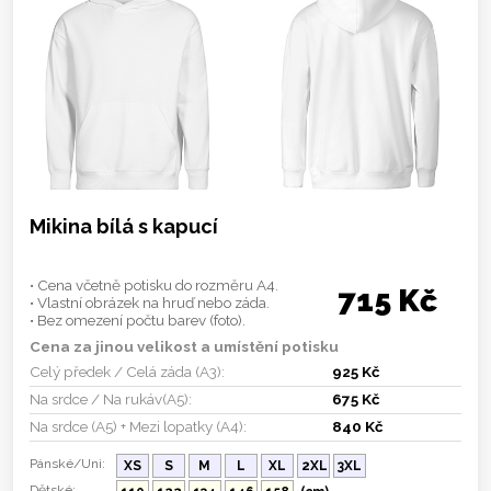
Mikina bílá s kapucí
• Cena včetně potisku do rozměru A4.
715 Kč
• Vlastní obrázek na hruď nebo záda.
• Bez omezení počtu barev (foto).
Cena za jinou velikost a umístění potisku
Celý předek / Celá záda (A3):
925 Kč
Na srdce / Na rukáv(A5):
675 Kč
Na srdce (A5) + Mezi lopatky (A4):
840 Kč
Pánské/Uni:
XS
S
M
L
XL
2XL
3XL
Dětské: