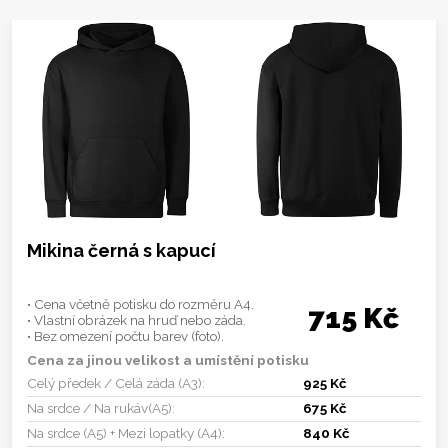
Mikina černá s kapucí
• Cena včetně potisku do rozměru A4.
715 Kč
• Vlastní obrázek na hruď nebo záda.
• Bez omezení počtu barev (foto).
Cena za jinou velikost a umístění potisku
Celý předek / Celá záda (A3):
925 Kč
Na srdce / Na rukáv(A5):
675 Kč
Na srdce (A5) + Mezi lopatky (A4):
840 Kč