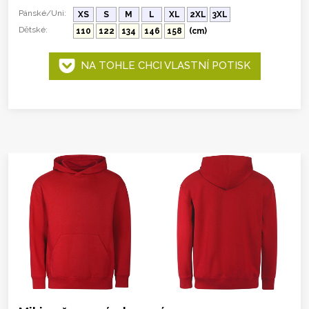
Pánské/Uni:
XS
S
M
L
XL
2XL
3XL
Dětské:
110
122
134
146
158
(cm)
NA TOHLE CHCI VLASTNÍ POTISK