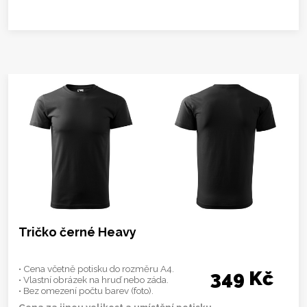
Tričko černé Heavy
• Cena včetně potisku do rozměru A4.
349 Kč
• Vlastní obrázek na hruď nebo záda.
• Bez omezení počtu barev (foto).
Cena za jinou velikost a umístění potisku