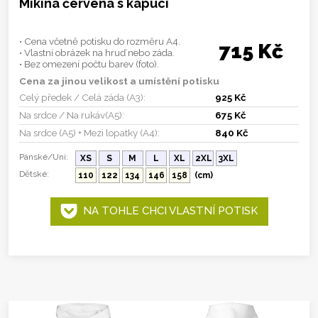
Mikina červená s kapucí
• Cena včetně potisku do rozměru A4.
715 Kč
• Vlastní obrázek na hruď nebo záda.
• Bez omezení počtu barev (foto).
Cena za jinou velikost a umístění potisku
Celý předek / Celá záda (A3):
925 Kč
Na srdce / Na rukáv(A5):
675 Kč
Na srdce (A5) + Mezi lopatky (A4):
840 Kč
Pánské/Uni:
XS
S
M
L
XL
2XL
3XL
Dětské:
110
122
134
146
158
(cm)
NA TOHLE CHCI VLASTNÍ POTISK