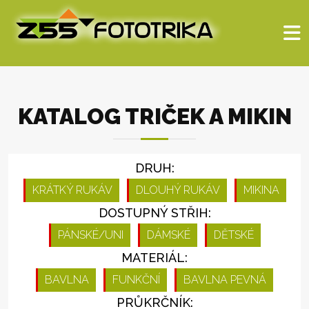
KATALOG TRIČEK A MIKIN
DRUH:
KRÁTKÝ RUKÁV
DLOUHÝ RUKÁV
MIKINA
DOSTUPNÝ STŘIH:
PÁNSKÉ/UNI
DÁMSKÉ
DĚTSKÉ
MATERIÁL:
BAVLNA
FUNKČNÍ
BAVLNA PEVNÁ
PRŮKRČNÍK: