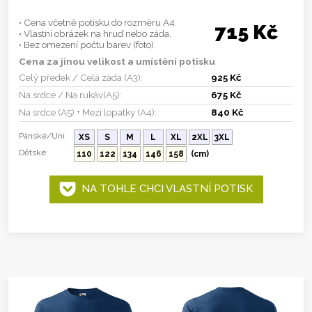
• Cena včetně potisku do rozměru A4.
715 Kč
• Vlastní obrázek na hruď nebo záda.
• Bez omezení počtu barev (foto).
Cena za jinou velikost a umístění potisku
Celý předek / Celá záda (A3):
925 Kč
Na srdce / Na rukáv(A5):
675 Kč
Na srdce (A5) + Mezi lopatky (A4):
840 Kč
Pánské/Uni:
XS
S
M
L
XL
2XL
3XL
Dětské:
110
122
134
146
158
(cm)
NA TOHLE CHCI VLASTNÍ POTISK