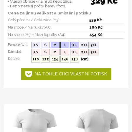
329 Kč
• Vlastní obrázek na hruď nebo záda.
• Bez omezení počtu barev (foto).
Cena za jinou velikost a umístění potisku
Celý předek / Celá záda (A3):
539 Kč
Na srdce / Na rukáv(A5):
289 Kč
Na srdce (A5) + Mezi lopatky (A4):
454 Kč
Pánské/Uni:
XS
S
M
L
XL
2XL
3XL
Dámské:
XS
S
M
L
XL
2XL
3XL
Dětské:
110
122
134
146
158
(cm)
NA TOHLE CHCI VLASTNÍ POTISK