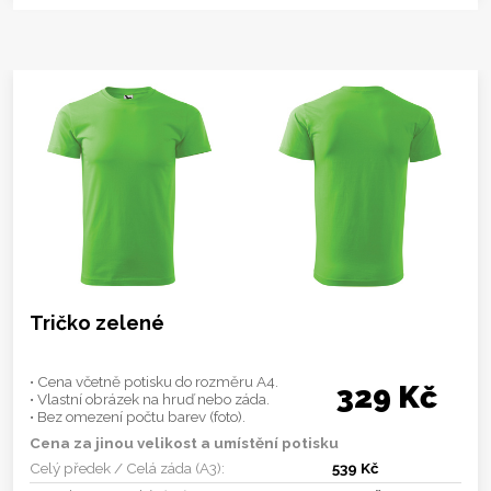
Tričko zelené
• Cena včetně potisku do rozměru A4.
329 Kč
• Vlastní obrázek na hruď nebo záda.
• Bez omezení počtu barev (foto).
Cena za jinou velikost a umístění potisku
Celý předek / Celá záda (A3):
539 Kč