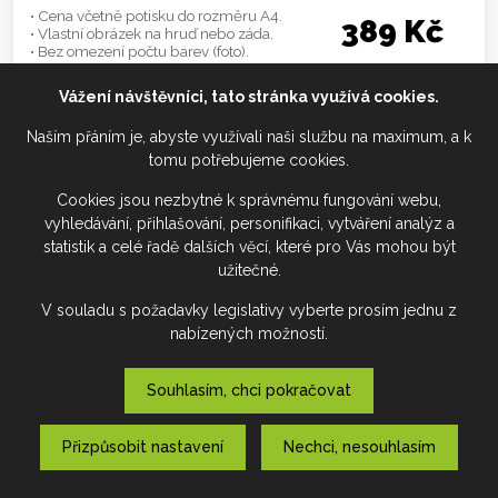
• Cena včetně potisku do rozměru A4.
389 Kč
• Vlastní obrázek na hruď nebo záda.
• Bez omezení počtu barev (foto).
Cena za jinou velikost a umístění potisku
Vážení návštěvníci, tato stránka využívá cookies.
Celý předek / Celá záda (A3):
599 Kč
Na srdce / Na rukáv(A5):
349 Kč
Naším přáním je, abyste využívali naši službu na maximum, a k
Na srdce (A5) + Mezi lopatky (A4):
514 Kč
tomu potřebujeme cookies.
Pánské/Uni:
XS
S
M
L
XL
2XL
3XL
Cookies jsou nezbytné k správnému fungování webu,
vyhledávání, přihlašování, personifikaci, vytváření analýz a
Dámské:
XS
S
M
L
XL
2XL
3XL
statistik a celé řadě dalších věcí, které pro Vás mohou být
Dětské:
110
122
134
146
158
(cm)
užitečné.
NA TOHLE CHCI VLASTNÍ POTISK
V souladu s požadavky legislativy vyberte prosím jednu z
nabízených možností.
Souhlasím, chci pokračovat
Přizpůsobit nastavení
Nechci, nesouhlasím