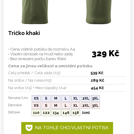
Tričko khaki
• Cena včetně potisku do rozměru A4.
329 Kč
• Vlastní obrázek na hruď nebo záda.
• Bez omezení počtu barev (foto).
Cena za jinou velikost a umístění potisku
Celý předek / Celá záda (A3):
539 Kč
Na srdce / Na rukáv(A5):
289 Kč
Na srdce (A5) + Mezi lopatky (A4):
454 Kč
Pánské/Uni:
XS
S
M
L
XL
2XL
3XL
Dámské:
XS
S
M
L
XL
2XL
3XL
Dětské:
110
122
134
146
158
(cm)
NA TOHLE CHCI VLASTNÍ POTISK