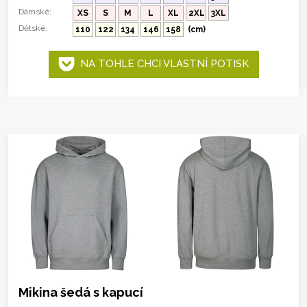
Dámské:
XS
S
M
L
XL
2XL
3XL
Dětské:
110
122
134
146
158
(cm)
NA TOHLE CHCI VLASTNÍ POTISK
Mikina šedá s kapucí