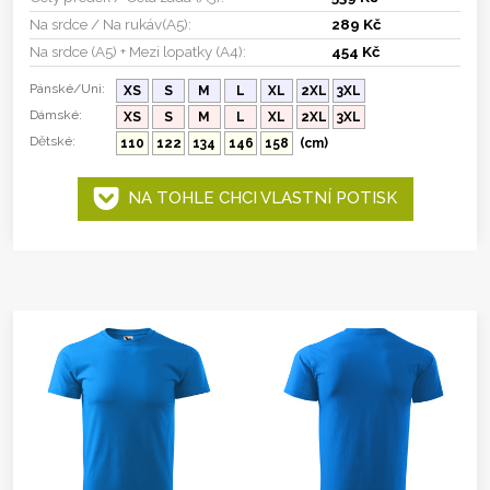
Na srdce / Na rukáv(A5):
289 Kč
Na srdce (A5) + Mezi lopatky (A4):
454 Kč
Pánské/Uni:
XS
S
M
L
XL
2XL
3XL
Dámské:
XS
S
M
L
XL
2XL
3XL
Dětské:
110
122
134
146
158
(cm)
NA TOHLE CHCI VLASTNÍ POTISK