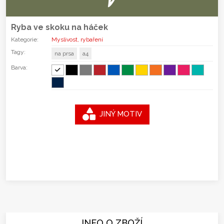
Ryba ve skoku na háček
Kategorie:
Myslivost, rybaření
Tagy:
na prsa
a4
Barva:
JINÝ MOTIV
INFO O ZBOŽÍ