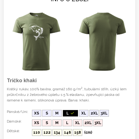
Tričko khaki
2
Krátký rukáv, 100% bavlna, gramáž 160 g/m
, tubulární střih, úzký lem
průkrčníku z žebrového úpletu s 5 % elastanu, zpevňující páska od
ramene k rameni, silikonová úprava. Barva: khaki.
Pánské/Uni:
XS
S
M
L
XL
2XL
3XL
Dámské:
XS
S
M
L
XL
2XL
3XL
Dětské:
110
122
134
146
158
(cm)