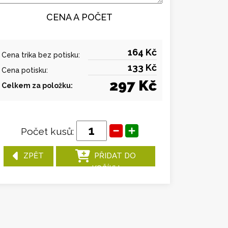
CENA A POČET
164 Kč
Cena trika bez potisku:
133 Kč
Cena potisku:
297 Kč
Celkem za položku:
Počet kusů:
ZPĚT
PŘIDAT DO
KOŠÍKU