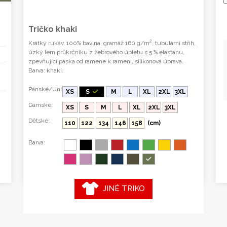
Tričko khaki
2
Krátký rukáv, 100% bavlna, gramáž 160 g/m
, tubulární střih,
úzký lem průkrčníku z žebrového úpletu s 5 % elastanu,
zpevňující páska od ramene k rameni, silikonová úprava.
Barva: khaki.
Pánské/Uni:
XS
S
M
L
XL
2XL
3XL
Dámské:
XS
S
M
L
XL
2XL
3XL
Dětské:
110
122
134
146
158
(cm)
Barva:
JINÉ TRIKO