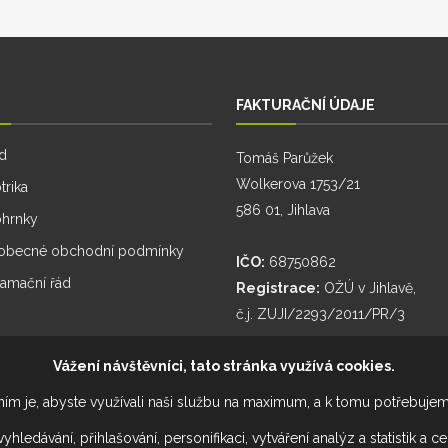
FAKTURAČNÍ ÚDAJE
d
Tomáš Parůžek
Wolkerova 1753/21
trika
586 01, Jihlava
ohrnky
obecné obchodní podmínky
IČO:
68750862
lamační řád
Registrace:
OŽÚ v Jihlavě,
č.j. ZUJI/2293/2011/PR/3
Vážení návštěvníci, tato stránka využívá cookies.
ím je, abyste využívali naši službu na maximum, a k tomu potřebuje
dávání, přihlašování, personifikaci, vytváření analýz a statistik a c