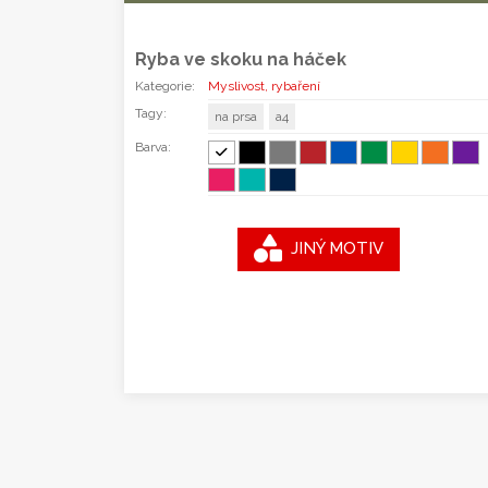
Ryba ve skoku na háček
Kategorie:
Myslivost, rybaření
Tagy:
na prsa
a4
Barva:
JINÝ MOTIV