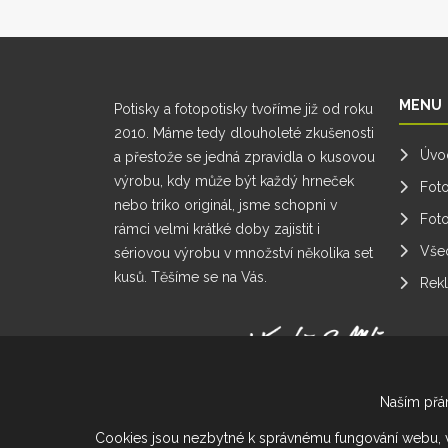
MENU
Potisky a fotopotisky tvoříme již od roku
2010. Máme tedy dlouholeté zkušenosti
Úvo
a přestože se jedná zpravidla o kusovou
výrobu, kdy může být každý hrneček
Foto
nebo triko originál, jsme schopni v
Fot
rámci velmi krátké doby zajistit i
Vše
sériovou výrobu v množství několika set
kusů. Těšíme se na Vás.
Rek
Nastavení cookies
Naším přán
Cookies jsou nezbytné k správnému fungování webu, vyhle