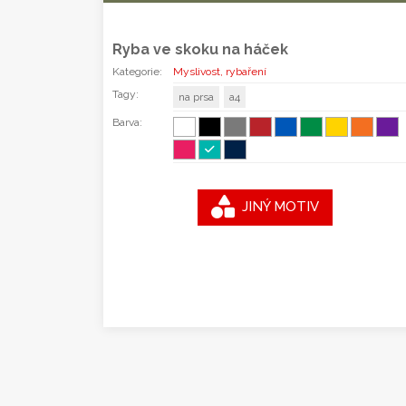
Ryba ve skoku na háček
Kategorie:
Myslivost, rybaření
Tagy:
na prsa
a4
Barva:
JINÝ MOTIV