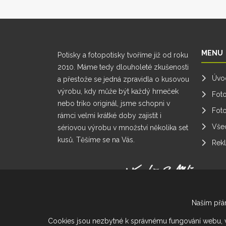
MENU
Potisky a fotopotisky tvoříme již od roku
2010. Máme tedy dlouholeté zkušenosti
Úvo
a přestože se jedná zpravidla o kusovou
výrobu, kdy může být každý hrneček
Foto
nebo triko originál, jsme schopni v
Fot
rámci velmi krátké doby zajistit i
Vše
sériovou výrobu v množství několika set
kusů. Těšíme se na Vás.
Rek
Nastavení cookies
Naším přán
Cookies jsou nezbytné k správnému fungování webu, vyhle