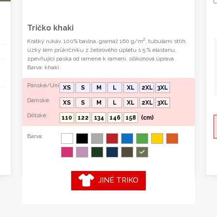
Tričko khaki
2
Krátký rukáv, 100% bavlna, gramáž 160 g/m
, tubulární střih,
úzký lem průkrčníku z žebrového úpletu s 5 % elastanu,
zpevňující páska od ramene k rameni, silikonová úprava.
Barva: khaki.
Pánské/Uni:
XS
S
M
L
XL
2XL
3XL
Dámské:
XS
S
M
L
XL
2XL
3XL
Dětské:
110
122
134
146
158
(cm)
Barva:
JINÉ TRIKO