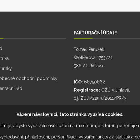
FAKTURAČNÍ ÚDAJE
d
Tomáš Parůžek
Wolkerova 1753/21
trika
586 01, Jihlava
ohrnky
obecné obchodní podmínky
IČO:
68750862
lamační řád
Registrace:
OŽÚ v Jihlavě,
č.j. ZUJI/2293/2011/PR/3
Vážení návštěvníci, tato stránka využívá cookies.
ím je, abyste využívali naši službu na maximum, a k tomu potřebuje
dávání, přihlašování, personifikaci, vytváření analýz a statistik a c