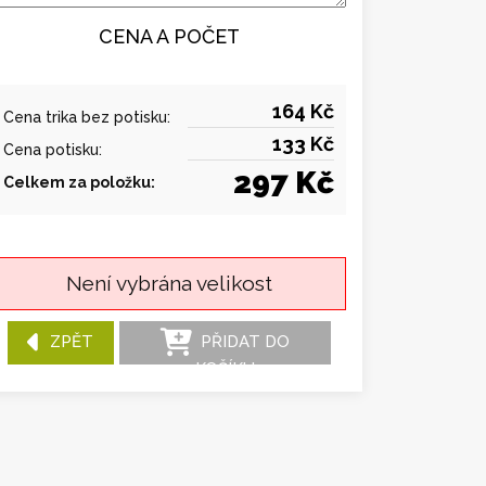
CENA A POČET
164 Kč
Cena trika bez potisku:
133 Kč
Cena potisku:
297 Kč
Celkem za položku:
Není vybrána velikost
ZPĚT
PŘIDAT DO
KOŠÍKU