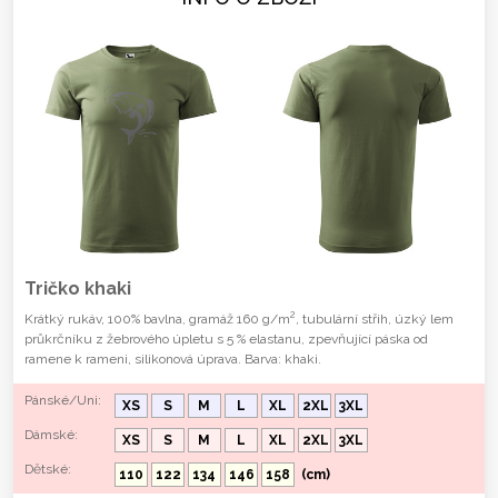
Tričko khaki
2
Krátký rukáv, 100% bavlna, gramáž 160 g/m
, tubulární střih, úzký lem
průkrčníku z žebrového úpletu s 5 % elastanu, zpevňující páska od
ramene k rameni, silikonová úprava. Barva: khaki.
Pánské/Uni:
XS
S
M
L
XL
2XL
3XL
Dámské:
XS
S
M
L
XL
2XL
3XL
Dětské:
110
122
134
146
158
(cm)