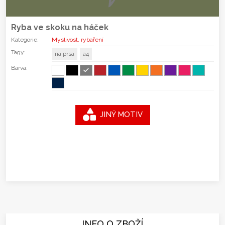
Ryba ve skoku na háček
Kategorie:
Myslivost, rybaření
Tagy:
na prsa
a4
Barva:
JINÝ MOTIV
INFO O ZBOŽÍ