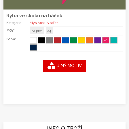
Ryba ve skoku na háček
Kategorie:
Myslivost, rybaření
Tagy:
na prsa
a4
Barva:
JINÝ MOTIV
INFO O ZBOŽÍ