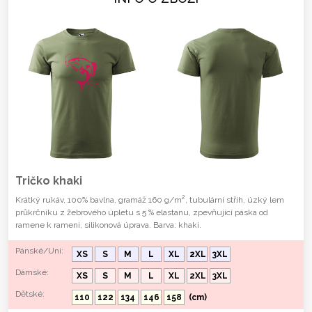
Tričko khaki
2
Krátký rukáv, 100% bavlna, gramáž 160 g/m
, tubulární střih, úzký lem
průkrčníku z žebrového úpletu s 5 % elastanu, zpevňující páska od
ramene k rameni, silikonová úprava. Barva: khaki.
Pánské/Uni:
XS
S
M
L
XL
2XL
3XL
Dámské:
XS
S
M
L
XL
2XL
3XL
Dětské:
110
122
134
146
158
(cm)