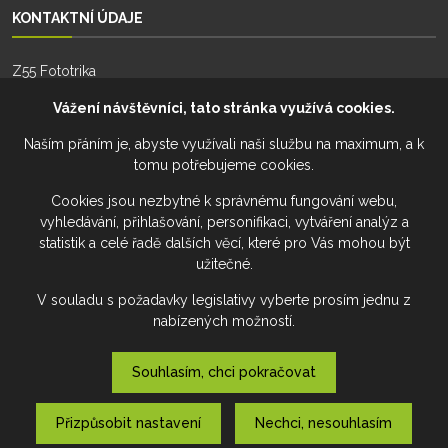
KONTAKTNÍ ÚDAJE
Z55 Fototrika
Zhoř 55
Vážení návštěvníci, tato stránka využívá cookies.
588 26, Zhoř
Naším přáním je, abyste využívali naši službu na maximum, a k
tomu potřebujeme cookies.
Telefon:
+420 777 274 701
Telefon:
+420 777 228 941
Cookies jsou nezbytné k správnému fungování webu,
vyhledávání, přihlašování, personifikaci, vytváření analýz a
Email:
fototrika@z55.cz
statistik a celé řadě dalších věcí, které pro Vás mohou být
užitečné.
V souladu s požadavky legislativy vyberte prosím jednu z
nabízených možností.
Souhlasím, chci pokračovat
Přizpůsobit nastavení
Nechci, nesouhlasím
Výroba www a webových aplikací