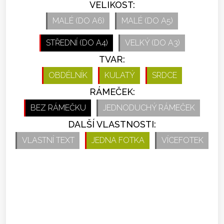
VELIKOST:
MALÉ (DO A6)
MALÉ (DO A5)
STŘEDNÍ (DO A4)
VELKÝ (DO A3)
TVAR:
OBDÉLNÍK
KULATÝ
SRDCE
RÁMEČEK:
BEZ RÁMEČKU
JEDNODUCHÝ RÁMEČEK
DALŠÍ VLASTNOSTI:
VLASTNÍ TEXT
JEDNA FOTKA
VÍCEFOTEK