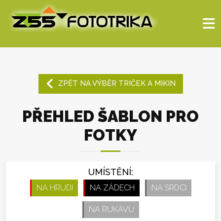
ZPĚT NA VÝBĚR TRIČEK A MIKIN
PŘEHLED ŠABLON PRO
FOTKY
UMÍSTĚNÍ:
NA HRUDI
NA ZÁDECH
NA SRDCI
NA RUKÁVU