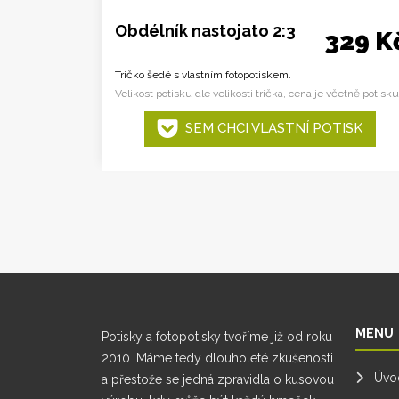
Obdélník nastojato 2:3
329 K
Tričko šedé s vlastním fotopotiskem.
Velikost potisku dle velikosti trička, cena je včetně potisku
SEM CHCI VLASTNÍ POTISK
MENU
Potisky a fotopotisky tvoříme již od roku
2010. Máme tedy dlouholeté zkušenosti
Úvo
a přestože se jedná zpravidla o kusovou