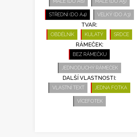
MALÉ (DO A6)
MALÉ (DO A5)
STŘEDNÍ (DO A4)
VELKÝ (DO A3)
TVAR:
OBDÉLNÍK
KULATÝ
SRDCE
RÁMEČEK:
BEZ RÁMEČKU
JEDNODUCHÝ RÁMEČEK
DALŠÍ VLASTNOSTI:
VLASTNÍ TEXT
JEDNA FOTKA
VÍCEFOTEK