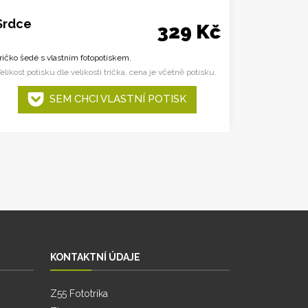
Srdce
329 Kč
ričko šedé s vlastním fotopotiskem.
elikost potisku dle velikosti trička, cena je včetně potisku.
SEM CHCI VLASTNÍ POTISK
KONTAKTNÍ ÚDAJE
Z55 Fototrika