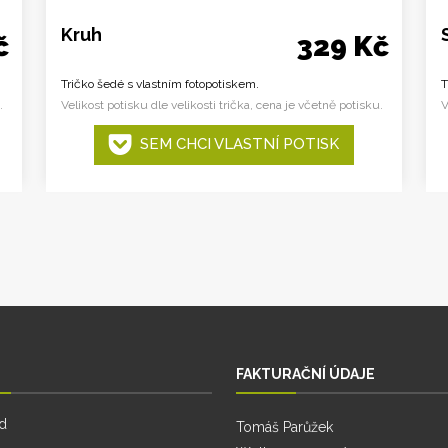
Kruh
č
329 Kč
Tričko šedé s vlastním fotopotiskem.
T
.
Velikost potisku dle velikosti trička, cena je včetně potisku.
V
SEM CHCI VLASTNÍ POTISK
FAKTURAČNÍ ÚDAJE
d
Tomáš Parůžek