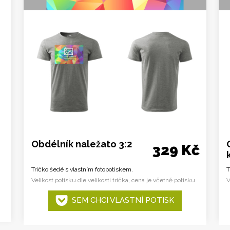
Obdélník naležato 3:2
329 Kč
Tričko šedé s vlastním fotopotiskem.
T
Velikost potisku dle velikosti trička, cena je včetně potisku.
V
SEM CHCI VLASTNÍ POTISK