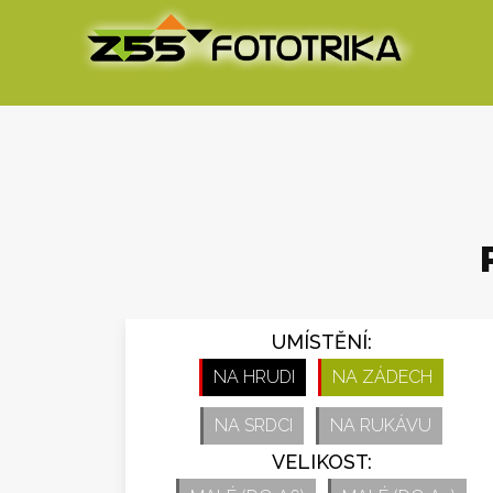
UMÍSTĚNÍ:
NA HRUDI
NA ZÁDECH
NA SRDCI
NA RUKÁVU
VELIKOST: