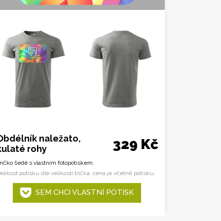
Obdélník naležato,
329 Kč
kulaté rohy
ričko šedé s vlastním fotopotiskem.
elikost potisku dle velikosti trička, cena je včetně potisku.
SEM CHCI VLASTNÍ POTISK