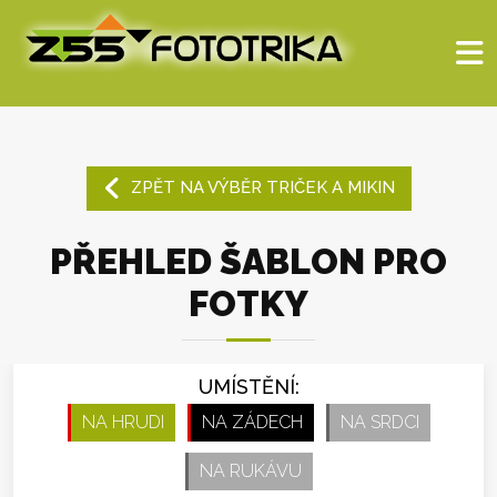
ZPĚT NA VÝBĚR TRIČEK A MIKIN
PŘEHLED ŠABLON PRO
FOTKY
UMÍSTĚNÍ:
NA HRUDI
NA ZÁDECH
NA SRDCI
NA RUKÁVU