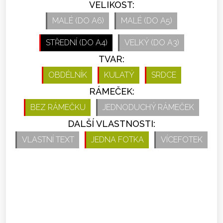
VELIKOST:
MALÉ (DO A6)
MALÉ (DO A5)
STŘEDNÍ (DO A4)
VELKÝ (DO A3)
TVAR:
OBDÉLNÍK
KULATÝ
SRDCE
RÁMEČEK:
BEZ RÁMEČKU
JEDNODUCHÝ RÁMEČEK
DALŠÍ VLASTNOSTI:
VLASTNÍ TEXT
JEDNA FOTKA
VÍCEFOTEK