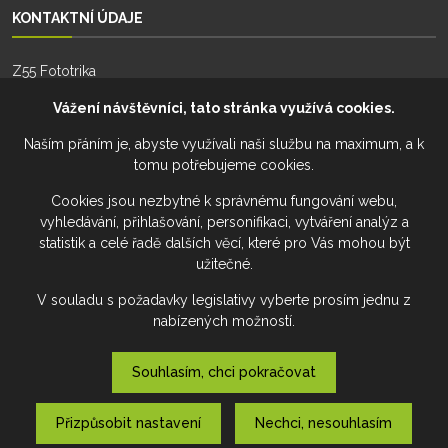
KONTAKTNÍ ÚDAJE
Z55 Fototrika
Zhoř 55
Vážení návštěvníci, tato stránka využívá cookies.
588 26, Zhoř
Naším přáním je, abyste využívali naši službu na maximum, a k
tomu potřebujeme cookies.
Telefon:
+420 777 274 701
Telefon:
+420 777 228 941
Cookies jsou nezbytné k správnému fungování webu,
vyhledávání, přihlašování, personifikaci, vytváření analýz a
Email:
fototrika@z55.cz
statistik a celé řadě dalších věcí, které pro Vás mohou být
užitečné.
V souladu s požadavky legislativy vyberte prosím jednu z
nabízených možností.
Souhlasím, chci pokračovat
Přizpůsobit nastavení
Nechci, nesouhlasím
Výroba www a webových aplikací