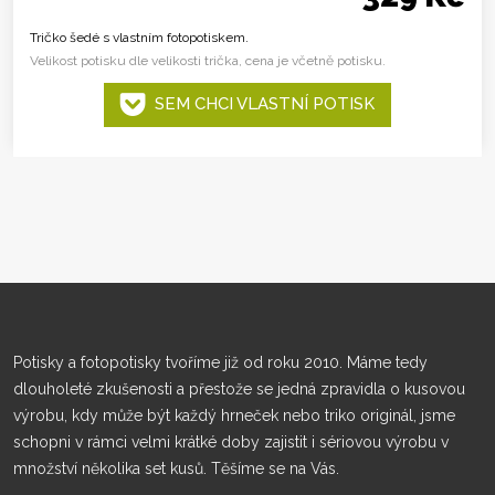
Tričko šedé s vlastním fotopotiskem.
Velikost potisku dle velikosti trička, cena je včetně potisku.
SEM CHCI VLASTNÍ POTISK
Potisky a fotopotisky tvoříme již od roku 2010. Máme tedy
dlouholeté zkušenosti a přestože se jedná zpravidla o kusovou
výrobu, kdy může být každý hrneček nebo triko originál, jsme
schopni v rámci velmi krátké doby zajistit i sériovou výrobu v
množství několika set kusů. Těšíme se na Vás.