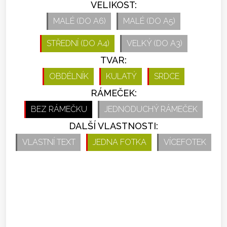
VELIKOST:
MALÉ (DO A6)
MALÉ (DO A5)
STŘEDNÍ (DO A4)
VELKÝ (DO A3)
TVAR:
OBDÉLNÍK
KULATÝ
SRDCE
RÁMEČEK:
BEZ RÁMEČKU
JEDNODUCHÝ RÁMEČEK
DALŠÍ VLASTNOSTI:
VLASTNÍ TEXT
JEDNA FOTKA
VÍCEFOTEK