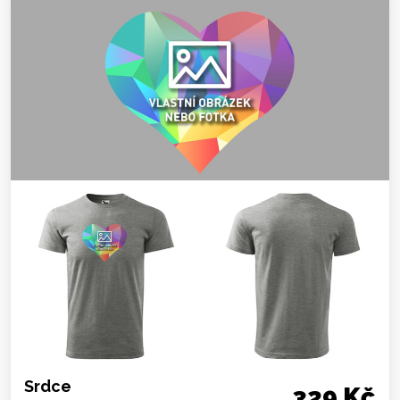
Srdce
329 Kč