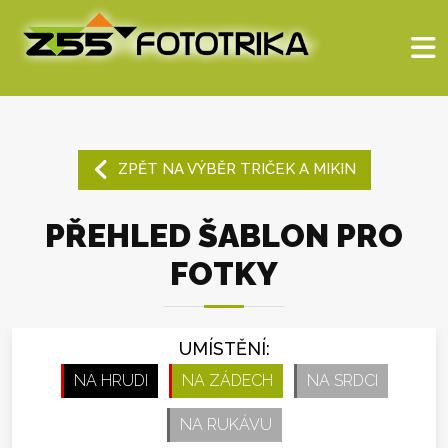
ZPĚT NA VÝBĚR TRIČEK A MIKIN
PŘEHLED ŠABLON PRO
FOTKY
UMÍSTĚNÍ:
NA HRUDI
NA ZÁDECH
NA SRDCI
NA RUKÁVU