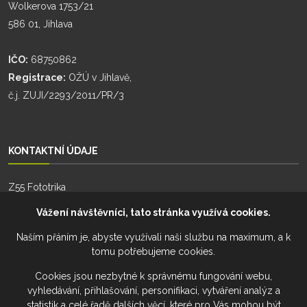
Wolkerova 1753/21
586 01, Jihlava
IČO:
68750862
Registrace:
OŽÚ v Jihlavě,
č.j. ZUJI/2293/2011/PR/3
KONTAKTNÍ ÚDAJE
Z55 Fototrika
Zhoř 55
Vážení návštěvníci, tato stránka využívá cookies.
588 26, Zhoř
Naším přáním je, abyste využívali naši službu na maximum, a k
tomu potřebujeme cookies.
Telefon:
+420 777 274 701
Telefon:
+420 777 228 941
Cookies jsou nezbytné k správnému fungování webu,
vyhledávání, přihlašování, personifikaci, vytváření analýz a
Email:
fototrika@z55.cz
statistik a celé řadě dalších věcí, které pro Vás mohou být