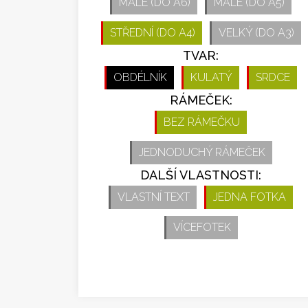
MALÉ (DO A6)
MALÉ (DO A5)
STŘEDNÍ (DO A4)
VELKÝ (DO A3)
TVAR:
OBDÉLNÍK
KULATÝ
SRDCE
RÁMEČEK:
BEZ RÁMEČKU
JEDNODUCHÝ RÁMEČEK
DALŠÍ VLASTNOSTI:
VLASTNÍ TEXT
JEDNA FOTKA
VÍCEFOTEK