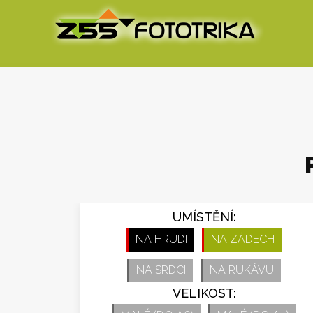
UMÍSTĚNÍ:
NA HRUDI
NA ZÁDECH
NA SRDCI
NA RUKÁVU
VELIKOST: