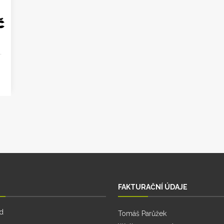
č
.
FAKTURAČNÍ ÚDAJE
d
Tomáš Parůžek