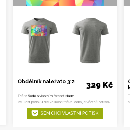
Obdélník naležato 3:2
329 Kč
Tričko šedé s vlastním fotopotiskem.
T
Velikost potisku dle velikosti trička, cena je včetně potisku.
V
SEM CHCI VLASTNÍ POTISK