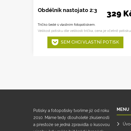
Obdélník nastojato 2:3
329 K
Tričko šedé s vlastním fotopotiskem.
Velikost potisku dle velikosti trička, cena je včetně potisku
SEM CHCI VLASTNÍ POTISK
MENU
Potisky a fotopotisky tvoříme již od roku
2010. Máme tedy dlouholeté zkušenosti
Úvo
a přestože se jedná zpravidla o kusovou