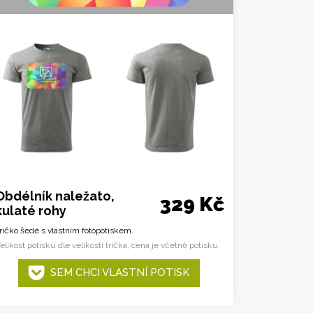
Obdélník naležato,
329 Kč
kulaté rohy
ričko šedé s vlastním fotopotiskem.
elikost potisku dle velikosti trička, cena je včetně potisku.
SEM CHCI VLASTNÍ POTISK