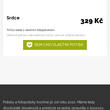
Srdce
329 Kč
Tričko šedé s vlastním fotopotiskem.
Velikost potisku dle velikosti trička, cena je včetně potisku.
SEM CHCI VLASTNÍ POTISK
Potisky a fotopotisky tvoříme již od roku 2010. Máme tedy
dlouholeté zkušenosti a přestože se jedná zpravidla o kusovou