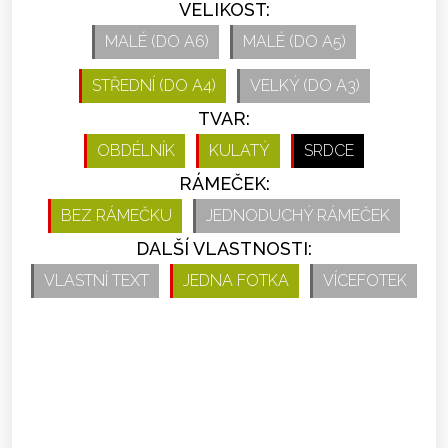
VELIKOST:
MALÉ (DO A6)
MALÉ (DO A5)
STŘEDNÍ (DO A4)
VELKÝ (DO A3)
TVAR:
OBDÉLNÍK
KULATÝ
SRDCE
RÁMEČEK:
BEZ RÁMEČKU
JEDNODUCHÝ RÁMEČEK
DALŠÍ VLASTNOSTI:
VLASTNÍ TEXT
JEDNA FOTKA
VÍCEFOTEK