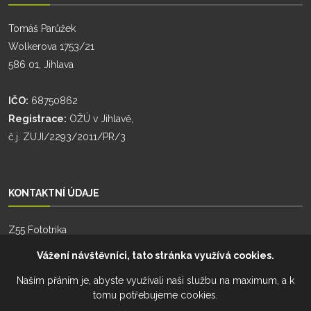
Tomáš Parůžek
Wolkerova 1753/21
586 01, Jihlava
IČO:
68750862
Registrace:
OŽÚ v Jihlavě,
č.j. ZUJI/2293/2011/PR/3
KONTAKTNÍ ÚDAJE
Z55 Fototrika
Zhoř 55
Vážení návštěvníci, tato stránka využívá cookies.
588 26, Zhoř
Naším přáním je, abyste využívali naši službu na maximum, a k
tomu potřebujeme cookies.
Telefon:
+420 777 274 701