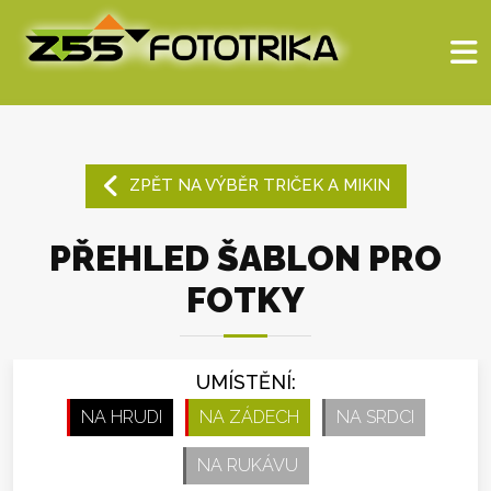
ZPĚT NA VÝBĚR TRIČEK A MIKIN
PŘEHLED ŠABLON PRO
FOTKY
UMÍSTĚNÍ:
NA HRUDI
NA ZÁDECH
NA SRDCI
NA RUKÁVU